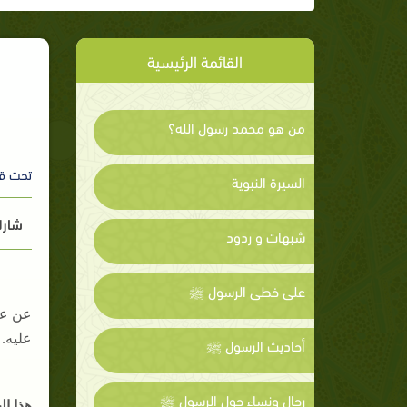
القائمة الرئيسية
من هو محمد رسول الله؟
تحت ق
السيرة النبوية
شارك
شبهات و ردود
على خطى الرسول ﷺ
عن عل
عليه.
أحاديث الرسول ﷺ
رجال ونساء حول الرسول ﷺ
هذا ا