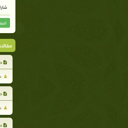
شارك
المق
مقالا
حد
عب
حد
عب
حد