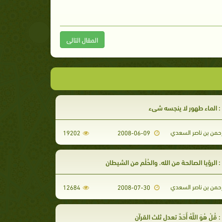
المقال التالى
 الماء طهور لا ينجسه شيء
رحمن بن ناصر السعدي
19202
2008-06-09
 الرؤيا الصالحة من الله. والحُلْم من الشيطان
رحمن بن ناصر السعدي
12684
2008-07-30
قُلْ هُوَ اللَّهُ أَحَدٌ تعدل ثلث القرآن