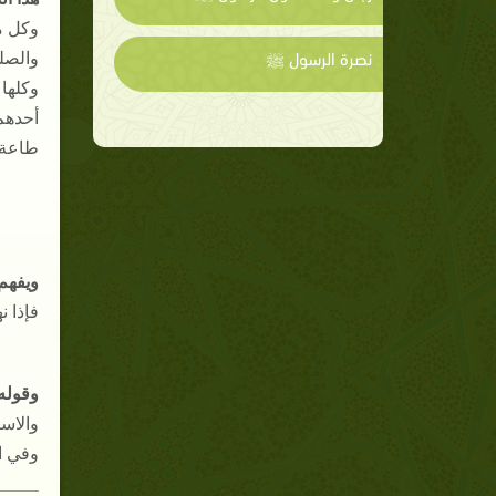
وكل م
نصرة الرسول ﷺ
والصل
وكلها 
أحدهم
طاعة 
ويفهم
فإذا 
وقوله
والاس
وفي ا