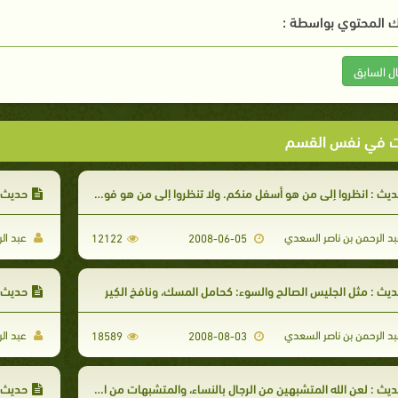
 المحتوي بواسطة :
ال السابق
ت في نفس القسم
يث : انظروا إلى من هو أسفل منكم. ولا تنظروا إلى من هو فوقكم
حديث :
د الرحمن بن ناصر السعدي
عبد ال
12122
2008-06-05
يث : مثل الجليس الصالح والسوء: كحامل المسك، ونافخ الكِير
حديث :
د الرحمن بن ناصر السعدي
عبد ال
18589
2008-08-03
يث : لعن الله المتشبهين من الرجال بالنساء، والمتشبهات من النساء بالرجال
حديث : 