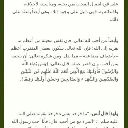
على قوة اتصال المحب بمن يحبه، ومناسبته لأخلاقه،
واقتدائه به. فهي دليل على وجود ذلك. وهي أيضاً باعثة على
ذلك.
وأيضاً من أحب لله تعالى، فإن نفس محبته من أعظم ما
يقربه إلى الله؛ فإن الله تعالى شكور، يعطي المتقرب أعظم
– بأضعاف مضاعفة – مما بذل. ومن شكره تعالى: أن يلحقه
بمن أحب، وإن قصر عمله. قال تعالى: {وَمَن يُطِعِ اللّهَ
وَالرَّسُولَ فَأُوْلَـئِكَ مَعَ الَّذِينَ أَنْعَمَ اللّهُ عَلَيْهِم مِّنَ النَّبِيِّينَ
وَالصِّدِّيقِينَ وَالشُّهَدَاء وَالصَّالِحِينَ وَحَسُنَ أُولَـئِكَ رَفِيقًا}.
ولهذا قال أنس:
"ما فرحنا بشيء فرحنا بقوله صلى الله
عليه سلم : "المرء مع من أحب. قال: فأنا أحب رسول الله