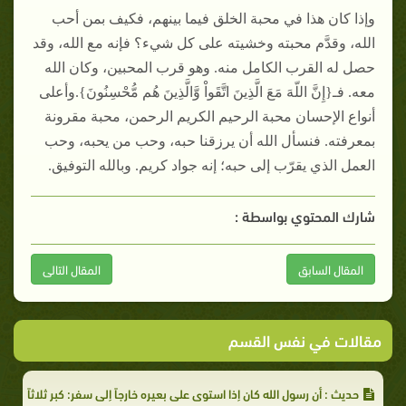
وإذا كان هذا في محبة الخلق فيما بينهم، فكيف بمن أحب
الله، وقدَّم محبته وخشيته على كل شيء؟ فإنه مع الله، وقد
حصل له القرب الكامل منه. وهو قرب المحبين، وكان الله
معه. فـ{إِنَّ اللّهَ مَعَ الَّذِينَ اتَّقَواْ وَّالَّذِينَ هُم مُّحْسِنُونَ}.وأعلى
أنواع الإحسان محبة الرحيم الكريم الرحمن، محبة مقرونة
بمعرفته. فنسأل الله أن يرزقنا حبه، وحب من يحبه، وحب
العمل الذي يقرّب إلى حبه؛ إنه جواد كريم. وبالله التوفيق.
شارك المحتوي بواسطة :
المقال السابق
المقال التالى
مقالات في نفس القسم
حديث : أن رسول الله كان إذا استوى على بعيره خارجاً إلى سفر: كبر ثلاثاً