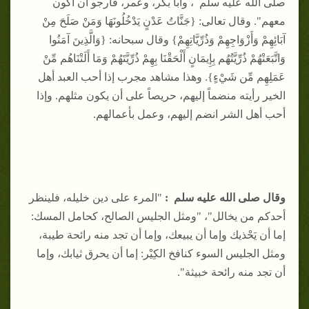
صلى الله عليه سلم ، وأبا بكر، وعمر، فأرجو أن أكون
معهم". وقال تعالى: {جَنَّاتُ عَدْنٍ يَدْخُلُونَهَا وَمَنْ صَلَحَ مِنْ
آبَائِهِمْ وَأَزْوَاجِهِمْ وَذُرِّيَّاتِهِمْ} وقال سبحانه: {وَالَّذِينَ آمَنُوا
وَاتَّبَعَتْهُمْ ذُرِّيَّتُهُم بِإِيمَانٍ أَلْحَقْنَا بِهِمْ ذُرِّيَّتَهُمْ وَمَا أَلَتْنَاهُم مِّنْ
عَمَلِهِم مِّن شَيْءٍ}. وهذا مشاهد مجرب إذا أحب العبد أهل
الخير رأيته منضماً إليهم، حريصاً على أن يكون مثلهم. وإذا
أحب أهل الشر انضم إليهم، وعمل بأعمالهم.
وقال صلى الله عليه سلم :
"المرء على دين خليله، فلينظر
أحدكم من يخالل"، "ومثل الجليس الصالح، كحامل المسك:
إما أن يَحْذيك وإما أن يبيعك، وإما أن تجد منه رائحة طيبة،
ومثل الجليس السوء كنافخ الكِيْر: إما أن يحرق ثيابك، وإما
أن تجد منه رائحة خبيثة".