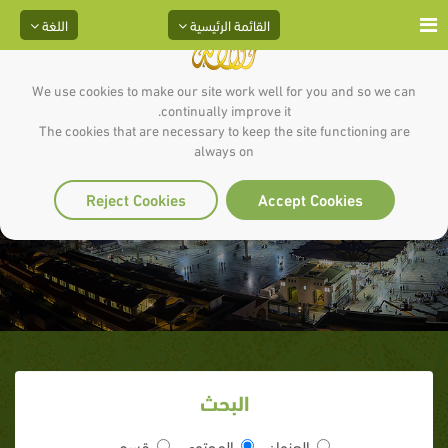
القائمة الرئيسية
اللغة
We use cookies to make our site work well for you and so we can
continually improve it.
The cookies that are necessary to keep the site functioning are
always on
فتمرغت في التراب
Reject Cookies
Accept Cookies
البحث
العنوان
المحتوى
قسم