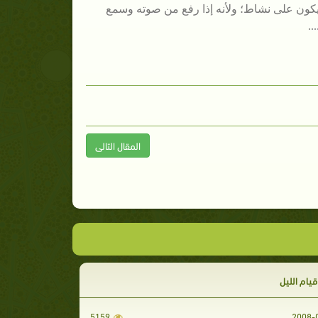
نه يكون على نشاط؛ ولأنه إذا رفع من صوته وسمع
..
المقال التالى
ام الليل
5159