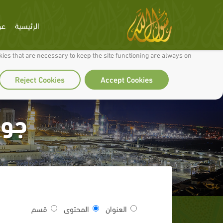
الرئيسية
عن
 to make our site work well for you and so we can continually improve it.
ies that are necessary to keep the site functioning are always on
Reject Cookies
Accept Cookies
جوا
العنوان
المحتوى
قسم