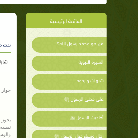
القائمة الرئيسية
من هو محمد رسول الله؟
تحت ق
شارك
السيرة النبوية
شبهات و ردود
جواز ص
على خطى الرسول ﷺ
أحاديث الرسول ﷺ
يجوز ف
نفسه؛
رجال ونساء حول الرسول ﷺ
والوس