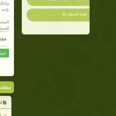
ولذلك 
بإذنه 
نصرة الرسول ﷺ
المصد
للشيخ
شارك
المق
مقالا
أه
2008-09-09