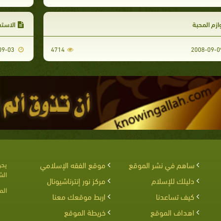
ازم المحبة
الاستغ
2008-09-03
4714
ساهم في نشر الموقع
موقع الفقه الإسلامي
يحق
الش
دليلك للإسلام
مركز نور إنترناشيونال
الم
كيف تساعدنا
اربط موقعك معنا
اهداف الموقع
خريطة الموقع