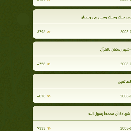
وب منك ومنكِ ومني في رمضان
3796
شهر رمضان بالقرآن
4758
الصائمين
4018
هادة أن محمداً رسول الله
9333