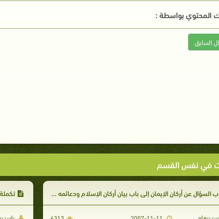
 المحتوي بواسطة :
ال السابق
ت في نفس القسم
ب السؤال عن أركان الإيمان إلى باب بيان أركان الإسلام ودعائمه العظام
تكملة ب
سر برهامي
ياسر ب
6313
2007-11-11