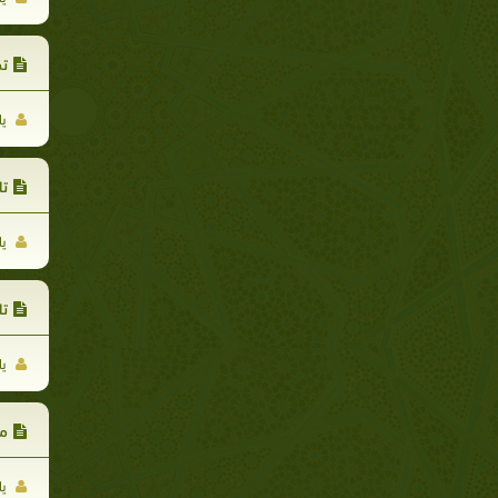
تك
يا
تا
يا
تا
يا
من
يا