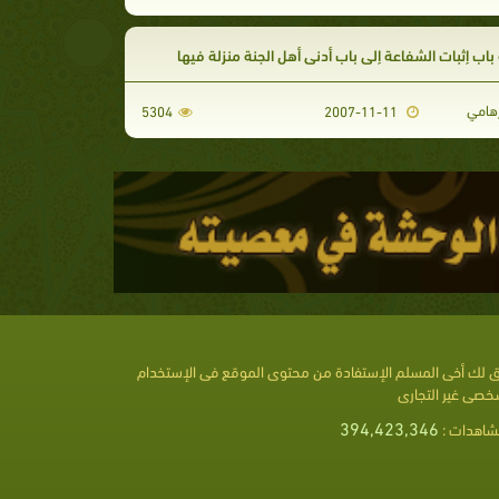
باب إثبات الشفاعة إلى باب أدنى أهل الجنة منزلة فيها
رهامي
5304
2007-11-11
 لك أخى المسلم الإستفادة من محتوى الموقع فى الإستخدام
خصى غير التجارى
394,423,346
شاهدات :