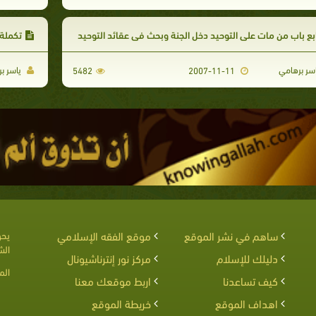
بع باب من مات على التوحيد دخل الجنة وبحث في عقائد التوحيد
تكملة 
سر برهامي
ياسر ب
5482
2007-11-11
ساهم في نشر الموقع
موقع الفقه الإسلامي
يحق
الش
دليلك للإسلام
مركز نور إنترناشيونال
الم
كيف تساعدنا
اربط موقعك معنا
اهداف الموقع
خريطة الموقع