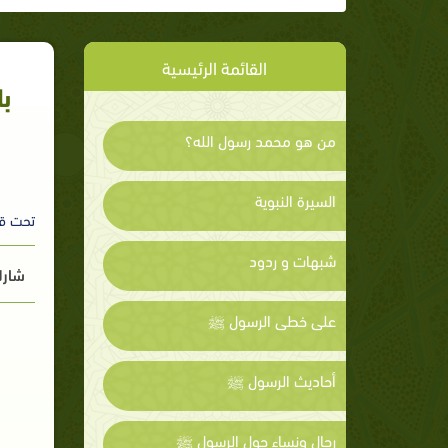
القائمة الرئيسية
ب
من هو محمد رسول الله؟
السيرة النبوية
تحت ق
شبهات و ردود
شارك
على خطى الرسول ﷺ
أحاديث الرسول ﷺ
رجال ونساء حول الرسول ﷺ