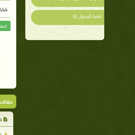
شارك
نصرة الرسول ﷺ
المق
مقالا
با
يا