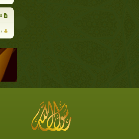
تا
يا