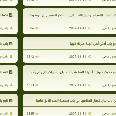
ملة باب الإسراء برسول الله ...إلى باب ذكر المسيح بن مريم والمسيح الدجال
تكملة 
سر برهامي
ياسر ب
5504
2007-11-11
بع باب أدنى أهل الجنة منزلة فيها
باب ال
سر برهامي
ياسر ب
5812
2007-11-11
بع حديث جبريل : أشراط الساعة وباب بيان الصلوات التي هي أحد أركان الإسلام
القضاء
سر برهامي
ياسر ب
6313
2007-11-11
 باب بيان خصال المنافق إلى باب تسمية العبد الآبق كافرا
تابع ب
سر برهامي
ياسر ب
5325
2007-11-11