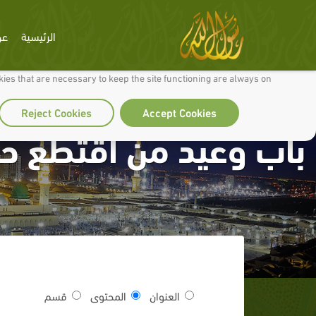
الرئيسية
عن
 to make our site work well for you and so we can continually improve it.
ies that are necessary to keep the site functioning are always on
Reject Cookies
Accept Cookies
باب وعيد من اقتطع حق
العنوان
المحتوى
قسم