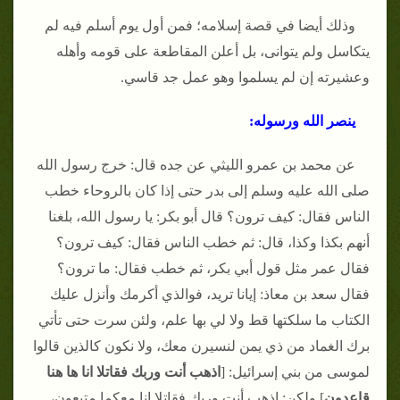
وذلك أيضا في قصة إسلامه؛ فمن أول يوم أسلم فيه لم
يتكاسل ولم يتوانى، بل أعلن المقاطعة على قومه وأهله
وعشيرته إن لم يسلموا وهو عمل جد قاسي.
ينصر الله ورسوله:
عن محمد بن عمرو الليثي عن جده قال: خرج رسول الله
صلى الله عليه وسلم إلى بدر حتى إذا كان بالروحاء خطب
الناس فقال: كيف ترون؟ قال أبو بكر: يا رسول الله، بلغنا
أنهم بكذا وكذا، قال: ثم خطب الناس فقال: كيف ترون؟
فقال عمر مثل قول أبي بكر، ثم خطب فقال: ما ترون؟
فقال سعد بن معاذ: إيانا تريد، فوالذي أكرمك وأنزل عليك
الكتاب ما سلكتها قط ولا لي بها علم، ولئن سرت حتى تأتي
برك الغماد من ذي يمن لنسيرن معك، ولا نكون كالذين قالوا
لموسى من بني إسرائيل: [
اذهب أنت وربك فقاتلا انا ها هنا
قاعدون
] ولكن: اذهب أنت وربك فقاتلا إنا معكما متبعون،