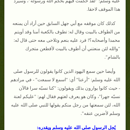
عليه وسلم: "لقد حكمت فيهم بحكم الله ورسوله"، وسيرد
هذا الموقف لاحقا.
كذلك كان موقفه مع أبي جهل السابق حين أراد أن يمنعه
من الطواف بالبيت وقال له: تطوف بالكعبة آمنا وقد آويتم
محمدا وأصحابه؟! فرد عليه بنعم وتلاحى معه حتى قال له:
"والله لئن منعتني أن أطوف بالبيت لأقطعن متجرك
بالشام".
وأيضا حين سمع اليهود الذين كانوا يقولون للرسول صلى
الله عليه وسلم: "أرعنا" أي: "اسمع لا سمعت" - في مرادهم
- حيث كانوا يوارون بذلك ويقولون: "كنا نسبّه سرا فالآن
نسبّه جهرا"، وكان هو يعرف لغتهم فقال لهم: "عليكم لعنة
الله، لئن سمعتها من رجل منكم يقولها للنبي صلى الله عليه
وسلم لأضربن عنقه".
يُجل الرسول صلى الله عليه وسلم ويقدره: