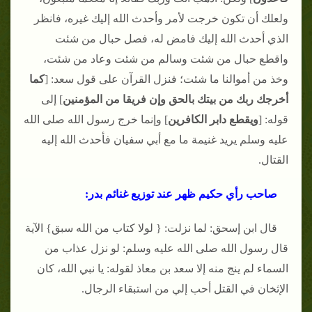
ولعلك أن تكون خرجت لأمر وأحدث الله إليك غيره، فانظر
الذي أحدث الله إليك فامض له، فصل حبال من شئت
واقطع حبال من شئت وسالم من شئت وعاد من شئت،
وخذ من أموالنا ما شئت؛ فنزل القرآن على قول سعد: [
كما
أخرجك ربك من بيتك بالحق وإن فريقا من المؤمنين
] إلى
قوله: [
ويقطع دابر الكافرين
] وإنما خرج رسول الله صلى الله
عليه وسلم يريد غنيمة ما مع أبي سفيان فأحدث الله إليه
القتال.
صاحب رأي حكيم ظهر عند توزيع غنائم بدر:
قال ابن إسحق: لما نزلت: { لولا كتاب من الله سبق} الآية
قال رسول الله صلى الله عليه وسلم: لو نزل عذاب من
السماء لم ينج منه إلا سعد بن معاذ لقوله: يا نبي الله، كان
الإثخان في القتل أحب إلي من استبقاء الرجال.