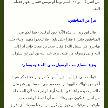
من أشراف الوادي فسر يوما أو يومين فسار معهم فقتله
الله.
يبرأ من المنافقين:
قال ابن زيد: إن هذه الآية حين أنزلت: {فما لكم في
المنافقين فئتين} فقرأ حتى بلغ: {فلا تتخذوا منهم أولياء حتى
يهاجروا في سبيل الله} فقال سعد بن معاذ: فإني أبرأ إلى
الله وإلى رسوله من فئته، يريد عبد الله بن أبي ابن سلول.
يفزع لسماع سب الرسول صلى الله عليه وسلم:
قوله تعالى: {يا أيها الذين آمنوا لا تقولوا راعنا} ذكر شيئا
آخر من جهالات اليهود، والمقصود نهي المسلمين عن مثل
ذلك، وحقيقة راعنا في اللغة: أرعنا ولنرعك؛ لأن المفاعلة
من اثنين، فتكون من رعاك الله أي احفظنا ولنحفظك
وارقبنا ولنرقبك، ويجوز أن يكون من أرعنا سمعك أي: فرغ