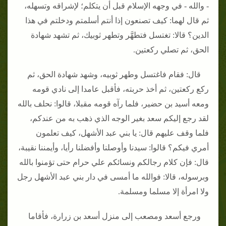
- والله - في وجهه الإسلام قبل أن يتكلم؛ لإشراقه وتسهله،
ثم قال لهما: كيف تصنعون إذا أنتم أسلمتم ودخلتم في هذا
الدين؟ قالا: تغتسل فتطهَّر وتطهر ثوبيك، ثم تشهد شهادة
الحق، ثم تصلي ركعتين.
قال: فقام فاغتسل وطهر ثوبيه، وشهد شهادة الحق، ثم
ركع ركعتين، ثم أخذ حربته، فأقبل عامدا إلى نادي قومه
ومعه أسيد بن حضير، فلما رآه قومه مقبلا، قالوا: نحلف بالله
لقد رجع إليكم سعد بغير الوجه الذي ذهب به من عندكم،
فلما وقف عليهم قال: يا بني عبد الأشهل، كيف تعلمون
أمري فيكم؟ قالوا: سيدنا وأوصلنا وأفضلنا رأيا، وأيمننا نقيبة،
قال: فإن كلام رجالكم ونسائكم علي حرام حتى تؤمنوا بالله
وبرسوله، قالا: فوالله ما أمسى في دار بني عبد الأشهل رجل
ولا امرأة إلا مسلما ومسلمة.
ورجع أسعد ومصعب إلى منزل أسعد بن زرارة، فأقاما