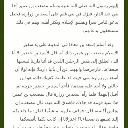
إليهم رسول الله صلى الله عليه وسلم مصعب بن عمير أخا
بني عبد الدار، فنزل في بني غنم على أسعد بن زرارة، فجعل
يدعو الناس سرا ويفشو الإسلام ويكثر أهله، وهم في ذلك
مستخفون بدعائهم.
وقد أسلم (سعد بن معاذ) في المدينة على يد سفير
الإسلام مصعب بن عمير، ذلك أنه قال لأسيد بن حضير: لا أبا
لك ، انطلق إلى هذين الرجلين اللذين قد أتيا دارينا ليسفها
ضعفاءنا، فازجرهما وانههما عن أن يأتيا دارينا؛ فإنه لولا أن
أسعد بن زرارة مني حيث قد علمت كفيتك ذلك، هو ابن
خالتي ولا أجد عليه مقدما، فأخذ أسيد بن حضير حربته ثم
أقبل إليهما؛ فلما رآه أسعد بن زرارة قال لمصعب بن عمير:
هذا سيد قومه قد جاءك فاصدق الله فيه، قال مصعب: إن
يجلس أكلمه، قال: فوقف عليهما متشتِّما فقال: ما جاء بكما
إلينا تسفهان ضعفاءنا؟ اعتزلانا إن كانت لكما بأنفسكما
حاجة، فقال له مصعب: أوتجلس فتسمع؟ فإن رضيت أمرا