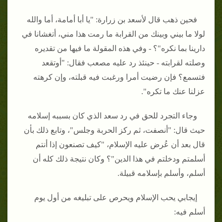
فحين ذهب قال لأسعد بن زرارة: "يا أبا أمامة، أما والله
لولا ما بيني وبينك من القرابة ما رمت هذا مني، أتغشانا في
دارينا بما نكره"؟ - وفي هذه المقولة ما فيها من تقديره
وصلته لقرابته - حينئذ رد عليه مصعب فقال: "أوتقعد
فتسمع؟ فإن رضيت أمرا ورغبت فيه قبلته، وإن كرهته
عزلنا عنك ما تكره".
وجاء التجرد للحق في رد سعد الذي كان بسببه إسلامه
حيث قال: "أنصفت، ثم ركز الحربة وجلس"، وتابع ذلك بأن
قال بعد أن عُرض عليه الإسلام، "كيف تصنعون إذا أنتم
أسلمتم ودخلتم في هذا الدين"؟ وكان نتيجة ذلك كله أن
أسلم، وأسلم بإسلامه قبيلة.
إيجابي يحب الإسلام ويحرص على تبليغه من أول يوم
أسلم فيه: