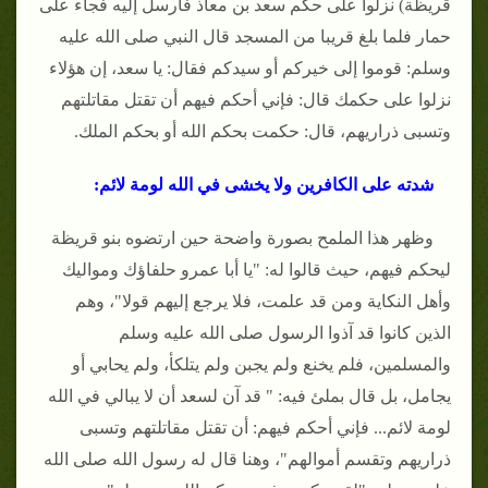
قريظة) نزلوا على حكم سعد بن معاذ فأرسل إليه فجاء على
حمار فلما بلغ قريبا من المسجد قال النبي صلى الله عليه
وسلم: قوموا إلى خيركم أو سيدكم فقال: يا سعد، إن هؤلاء
نزلوا على حكمك قال: فإني أحكم فيهم أن تقتل مقاتلتهم
وتسبى ذراريهم، قال: حكمت بحكم الله أو بحكم الملك.
شدته على الكافرين ولا يخشى في الله لومة لائم:
وظهر هذا الملمح بصورة واضحة حين ارتضوه بنو قريظة
ليحكم فيهم، حيث قالوا له: "يا أبا عمرو حلفاؤك ومواليك
وأهل النكاية ومن قد علمت، فلا يرجع إليهم قولا"، وهم
الذين كانوا قد آذوا الرسول صلى الله عليه وسلم
والمسلمين، فلم يخنع ولم يجبن ولم يتلكأ، ولم يحابي أو
يجامل، بل قال بملئ فيه: " قد آن لسعد أن لا يبالي في الله
لومة لائم... فإني أحكم فيهم: أن تقتل مقاتلتهم وتسبى
ذراريهم وتقسم أموالهم"، وهنا قال له رسول الله صلى الله