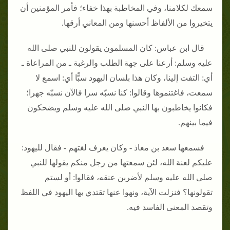
سمعك لكلامنا، وفي المخاطبة بهذا خفاء؛ فأمر المؤمنين أن
يتخيروا من الألفاظ أحسنها ومن المعاني أرقها.
قال ابن عباس: كان المسلمون يقولون للنبي صلى الله
عليه وسلم: أرعنا على جهة الطلب والرغبة ـ من المراعاة ـ
أي: التفت إلينا، وكان هذا بلسان اليهود سبًّا أي: اسمع لا
سمعت، فاغتنموها وقالوا: كنا نسبّه سرا فالآن نسبّه جهرا؛
فكانوا يخاطبون بها النبي صلى الله عليه وسلم ويضحكون
فيما بينهم.
فسمعها سعد بن معاذ - وكان يعرف لغتهم - فقال لليهود:
عليكم لعنة الله، لئن سمعتها من رجل منكم يقولها للنبي
صلى الله عليه وسلم لأضربن عنقه، فقالوا: أو لستم
تقولونها؟ فنزلت الآية، ونهوا عنها تقتدي بها اليهود في اللفظ
وتقصد المعنى الفاسد فيه.