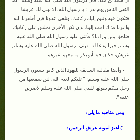
أن سعد بن معاذ قال لرسول الله صلى الله عليه وسلم - لما
التقى الناس يوم بدر -: يا رسول الله، ألا نبني لك عريشا
فتكون فيه وننيخ إليك ركائبك، ونلقى عدونا فإن أظفرنا الله
وأعزنا فذاك أحب إلينا، وإن تكن الأخرى تجلس على ركائبك
فتلحق بمن وراءنا؟ فأثنى عليه رسول الله صلى الله عليه
وسلم خيرا ودعا له، فبني لرسول الله صلى الله عليه وسلم
عريش، فكان فيه أبو بكر ما معهما غيرهما.
- وأيضا مقالته السابقة لليهود الذين كانوا يسبون الرسول
صلى الله عليه وسلم: "عليكم لعنة الله، لئن سمعتها من
رجل منكم يقولها للنبي صلى الله عليه وسلم لأضربن
عنقه".
ومن مناقبه ما يلي:
1
) اهتز لموته عرش الرحمن: