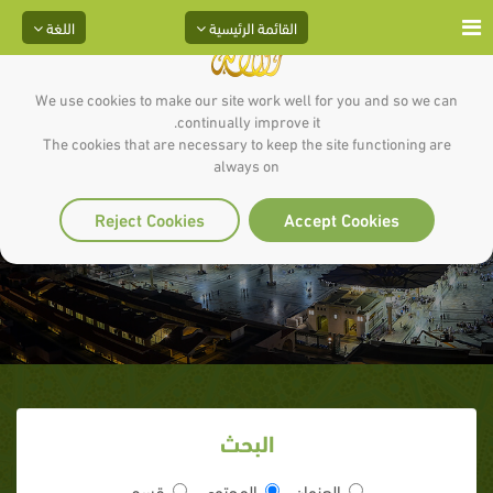
القائمة الرئيسية
اللغة
We use cookies to make our site work well for you and so we can
continually improve it.
The cookies that are necessary to keep the site functioning are
always on
سعد بن معاذ
Reject Cookies
Accept Cookies
البحث
العنوان
المحتوى
قسم