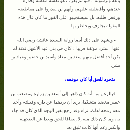
بالله وبرسوله"، فلو لم يعرف هو نفسه مكانته وقدره
عندهم، وأفضليته عليهم، وأنهم لن يقدروا على مقاطعته
ورفض طلبه، بل سيستجيبوا على الفور ما كان قال هذه
المقولة يجازف ويخاطر بها.
- ويشهد على ذلك أيضا رواية السيدة عائشة رضي الله
عنها - سترد موثقة قريبا -: كان في بني عبد الأشهل ثلاثة لم
يكن أحد أفضل منهم سعد بن معاذ وأسيد بن حضير وعباد بن
بشر.
متجرد للحق أيا كان موقعه:
فبالرغم من أنه كان ذاهبا إلى أسعد بن زرارة ومصعب بن
عمير مغضبا متشتّما، يريد أن يردهما عن داره وقبيلته وأخذ
معه رمحه لذلك، نراه وقد رجع بغير الوجه الذي كان قد جاء
به، وما كان ذلك منه إلا إنصافا للحق وبعدا عن العنجهية
والكبر رغم أنها كانت تليق به.