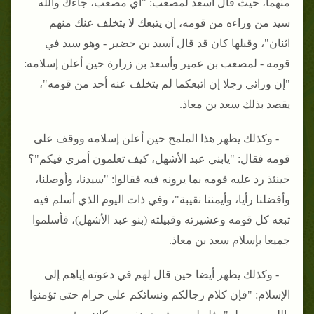
منهما، حيث قال أسعد لمصعب: "أي مصعب، جاءك والله
سيد من وراءه من قومه، إن يتبعك لا يتخلف عنك منهم
اثنان"، وقبلها كان قد قال أسيد بن حضير - وهو سيد في
قومه - لمصعب بن عمير وأسعد بن زرارة حين أعلن إسلامه:
"إن ورائي رجلا إن اتبعكما لم يتخلف عنه أحد من قومه"،
يقصد بذلك سعد بن معاذ.
- وكذلك يظهر هذا الملمح حين أعلن إسلامه ووقف على
قومه فقال: "يابني عبد الأشهل، كيف تعلمون أمري فيكم"؟
حينئذ رد عليه قومه بما يرونه فيه فقالوا: "سيدنا، وأوصلنا،
وأفضلنا رأيا، وأيمننا نقيبة"، وفي ذات اليوم الذي أسلم فيه
تبعه كل قومه وعشيرته وقبيلته (بنو عبد الأشهل)، فأسلموا
جميعا بإسلام سعد بن معاذ.
- وكذلك يظهر أيضا حين قال لهم في دعوته إياهم إلى
الإسلام: "فإن كلام رجالكم ونسائكم علي حرام حتى تؤمنوا