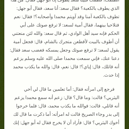
الذي يطوف بالكعبة؟ فقال سعد: أنا سعد، فقال أبو جهل:
تطوف بالكعبة آمنا وقد آويتم محمدا وأصحابه؟! فقال: نعم
فتلاحيا بينهما، فقال أمية لسعد: لا ترفع صوتك على أبي
الحكم فإنه سيد أهل الوادي، ثم قال سعد: والله لئن منعتني
أن أطوف بالبيت لأقطعن متجرك بالشام، قال: فجعل أمية
يقول لسعد: لا ترفع صوتك وجعل يمسكه فغضب سعد فقال:
دعنا عنك، فإني سمعت محمدا صلى الله عليه وسلم يزعم
أنه قاتلك، قال: إياي؟! قال: نعم، قال: والله ما يكذب محمد
إذا حدث.
فرجع إلى امرأته فقال: أما تعلمين ما قال لي أخي
اليثربي؟ قالت: وما قال؟ قال: زعم أنه سمع محمدا يزعم
أنه قاتلي، قالت: فوالله ما يكذب محمد، قال: فلما خرجوا
إلى بدر وجاء الصريخ قالت له امرأته: أما ذكرت ما قال لك
أخوك اليثربي؟ قال: فأراد أن لا يخرج فقال له أبو جهل: إنك