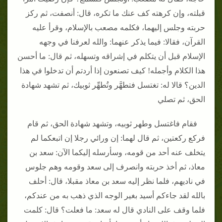
قبلته، وإن كرهته كف عنك ما تكره، قال: أنصفت، ثم ركز
حربته وجلس إليهما، فكلمه مصعب بالإسلام، وقرأ عليه
القرآن، فقالا: فيما يذكر عنهما: والله لعرفنا في وجهه
الإسلام قبل أن يتكلم في إشراقه وتسهله، ثم قال: ما أحسن
هذا الكلام وأجمله! كيف تصنعون إذا أردتم أن تدخلوا في هذا
الدين؟ قالا له: تغتسل فتطهَّر وتُطهِّر ثوبيك، ثم تشهد شهادة
الحق، ثم تصلي
فقام فاغتسل وطهر ثوبيه، وتشهد شهادة الحق، ثم قام
فركع ركعتين، ثم قال لهما: إن ورائي رجلا إن اتبعكما لم
يتخلف عنه أحد من قومه، وسأرسله إليكما الآن: سعد بن
معاذ، ثم أخذ حربته وانصرف إلى سعد وقومه وهم جلوس
في ناديهم، فلما نظر إليه سعد بن معاذ مقبلا، قال: أحلف
بالله لقد جاءكم أسيد بغير الوجه الذي ذهب به من عندكم،
فلما وقف على النادي قال له سعد: ما فعلت؟ قال: كلمت