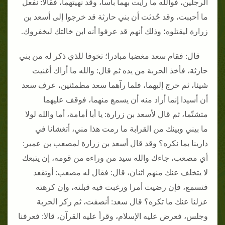
الرجلين، فوالله ما رأيت بهما بأسا، وقد نهيتهما، فقالا: نفعل
ما أحببت، وقد حُدثت أن بني حارثة قد خرجوا إلى أسعد بن
زرارة ليقتلوه؛ وذلك أنهم قد عرفوا أنه ابن خالتك ليخفروك.
قال: فقام سعد مغضبا مبادرا؛ تخوفا للذي ذكر له من بني
حارثة، فأخذ الحربة من يده ثم قال: والله ما أراك أغنيت
شيئا، ثم خرج إليهما، فلما رآهما سعد مطمئنين، عرف سعد
أن أسيدا إنما أراد منه أن يسمع منهما، فوقف عليهما
متشتّما، ثم قال لأسعد بن زرارة: يا أبا أمامة، أما والله لولا
ما بيني وبينك من القرابة ما رمت هذا مني، أتغشانا في
دارينا بما نكره؟ وقد قال أسعد بن زرارة لمصعب بن عمير:
أي مصعب، جاءك والله سيد من وراءه من قومه، إن يتبعك
لا يتخلف عنك منهم اثنان، قال: فقال له مصعب: أوتقعد
فتسمع، فإن رضيت أمرا ورغبت فيه قبلته، وإن كرهته
عزلنا عنك ما تكره؟ قال سعد: أنصفت، ثم ركز الحربة
وجلس، فعرض عليه الإسلام، وقرأ عليه القرآن، قالا: فعرفنا