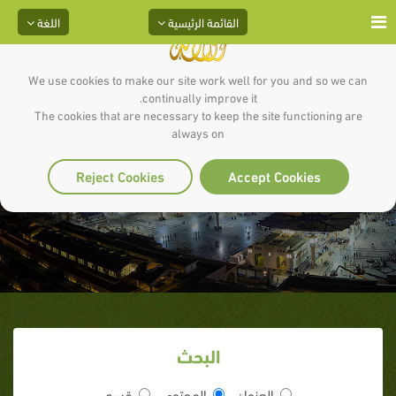
القائمة الرئيسية
اللغة
We use cookies to make our site work well for you and so we can
continually improve it.
The cookies that are necessary to keep the site functioning are
always on
ظالم بن سارق
Reject Cookies
Accept Cookies
البحث
العنوان
المحتوى
قسم