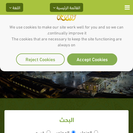
القائمة الرئيسية
اللغة
We use cookies to make our site work well for you and so we can
continually improve it.
The cookies that are necessary to keep the site functioning are
always on
بدع شهر شوال
Reject Cookies
Accept Cookies
البحث
العنوان
المحتوى
قسم