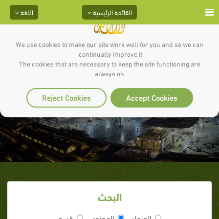
القائمة الرئيسية
اللغة
We use cookies to make our site work well for you and so we can
continually improve it.
The cookies that are necessary to keep the site functioning are
always on
صحيح مسلم
Reject Cookies
Accept Cookies
البحث
العنوان
المحتوى
قسم