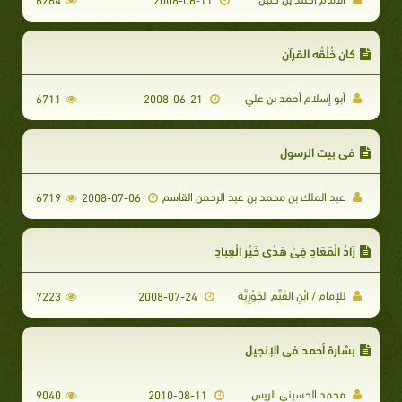
كان خُلُقُه القرآن
أبو إسلام أحمد بن علي
6711
2008-06-21
في بيت الرسول
عبد الملك بن محمد بن عبد الرحمن القاسم
6719
2008-07-06
زَادُ الْمَعَادِ فِيْ هَدْيِ خَيْرِ الْعِبادِ
للإمام / ابْنِ القَيِّم الجَوْزِيَّةِ
7223
2008-07-24
بشارة أحمد في الإنجيل
محمد الحسيني الريس
9040
2010-08-11