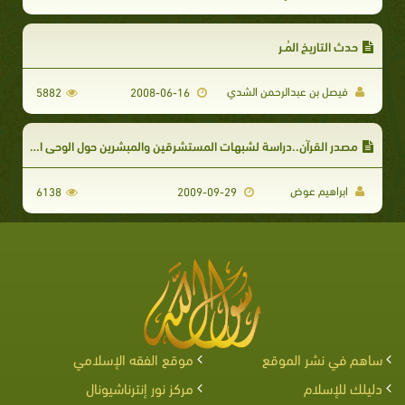
حدث التاريخ المُـر
فيصل بن عبدالرحمن الشدي
5882
2008-06-16
مصدر القرآن..دراسة لشبهات المستشرقين والمبشرين حول الوحى المحمدى
ابراهيم عوض
6138
2009-09-29
ساهم في نشر الموقع
موقع الفقه الإسلامي
دليلك للإسلام
مركز نور إنترناشيونال