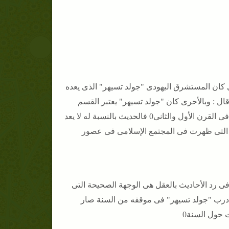
ان المستشرق اليهودى "جولد تسيهر" الذى يعده
ال : وبالأحرى كان "جولد تسيهر" يعتبر القسم
الأعظم من الحديث بمثابة نتيجة لتطور الإسلام الدينى والتاريخى والاجتماعى فى القرن الأول والثانى0 فالحديث بالنسبة له لا يعد
جهود التى ظهرت فى المجتمع الإسلامى فى عصور
 رد الأحاديث بالعقل هى الوجهة الصحيحة التى
رب "جولد تسيهر" فى موقفه من السنة صار
 حول السنة0