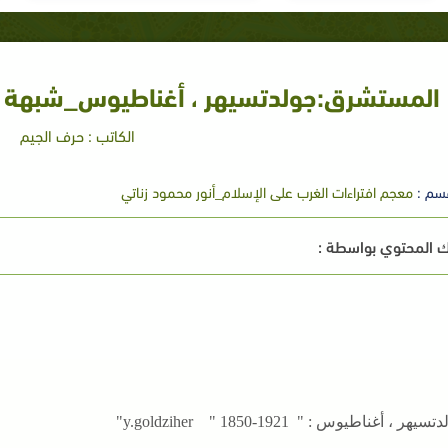
المستشرق:جولدتسيهر ، أغناطيوس_شبهة ا
الكاتب : حرف الجيم
سم :
معجم افتراءات الغرب على الإسلام_أنور محمود زناتي
 المحتوي بواسطة :
يهر ، أغناطيوس : " y.goldziher " 1850-1921"