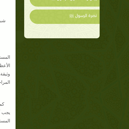
نصرة الرسول ﷺ
شبه
وأو
المست
وثيقة 
المراح
كما ب
يجب أ
المست