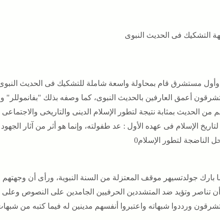
ة التشكيك فى الحديث النبوى
ل مستشرق قام بمحاولة واسعة شاملة للتشكيك فى الحديث النبوى ك
شرقون أعمق العارفين بالحديث النبوى، كما وصفه بذلك "بفانموللر" وق
لتاريخ الإسلام فى عهده الأول : عد طفولته، وإنما هو أثر من آثار ال
ل الناضجة لتطور الإسلام0
ارك جولدتسيهر موقف المعتزلة من السنة النبوية، ورأى أن وجهتهم فى
ن تناصر وتؤيد ضد المتشددين الحرفيين الجامدين على النصوص
وعلى د
شرقون ورددوا شبهاته واعتبروا أنفسهم مدينين له فيما كتبه من شبهات