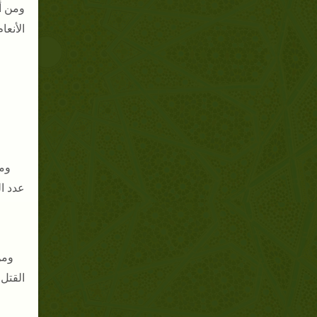
ومن أم
الأنعام : 82 ) ففسر الرسول ا
ومن
عدد ال
ومن
القتل 