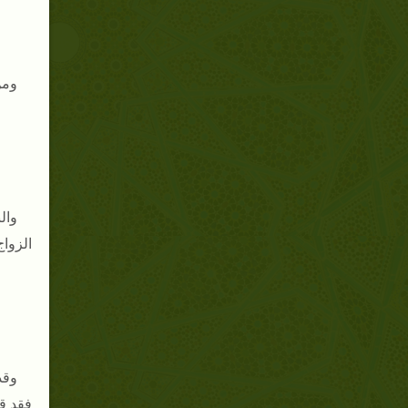
ومن
وال
الزواج
وقد
فقد ق