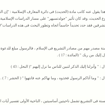
ا يقول عنه كاتب مادة (الحديث) فى دائرة المعارف الإسلامية : "إن العلم
 الحديث، وقد كان تأثير "جولدتسيهر" على مسار الدراسات الإسلامية
شرقين فقد حدد تحديداً حاسماً اتجاه وتطور البحث فى هذه الدراسات"0
نة مصدر مهم من مصادر التشريع فى الإسلام ، فالرسول مبلغ للدعوة وشارح
 إليك من ربك " (المائدة : 17 ) .
 : " وأنزلنا إليك الذكر لتبين للناس ما نزل إليهم "( النحل : 43 )
 : " وما آتاكم الرسول فخذوه ، وما نهاكم عنه فانتهوا " ( الحشر : 7 ) .
سنة فى التشريع تشمل ناحيتين أساسيتين ، الناحية الأولى تفسير أيات الق