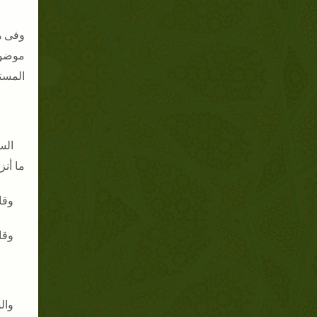
وفى هذ
موضوع
المست
الس
ما أنزل
وقال
وقال
وال