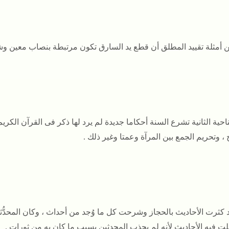
 أمثلة تقييد المطلق أن قطع يد السارق تكون مرتبطة بنصاب معين و
ناحية الثانية تشرع السنة أحكاما جديدة لم يرد لها ذكر فى القرآن الك
 ، وتحريم الجمع بين المرآة وعمتا وغير ذلك .
 كثرت الأحاديث بالحجاز وشرحت كل ما وُجد من أحداث ، وكان المحدُّ
لت فيه الأحاديث لأنه لم يجذب المحدثين بسبب ما كان به من ثورات .