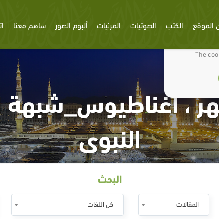
 الموقع
الكتب
الصوتيات
المرئيات
ألبوم الصور
ساهم معنا
ات
We use cookies
The cook
ر ، أغناطيوس_شبهة ا
النبوى
البحث
المقالات
كل اللغات