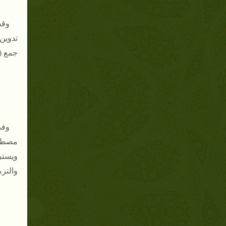
وقد
تدوين
جمع ( 
وفى
مصطلح 
ويستبع
والترم