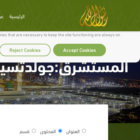
الرئيسية
عن
 to make our site work well for you and so we can continually improve it.
ies that are necessary to keep the site functioning are always on
Reject Cookies
Accept Cookies
المستشرق:جولدتسيه
العنوان
المحتوى
قسم