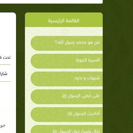
القائمة الرئيسية
من هو محمد رسول الله؟
تحت ق
السيرة النبوية
شارك
شبهات و ردود
على خطى الرسول ﷺ
أحاديث الرسول ﷺ
جولدتس
رجال ونساء حول الرسول ﷺ