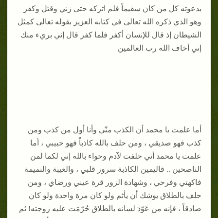
بدعوته كل من كان سقيماً فلم اتركه حتى زني وقتل وكفر
وهو الذي ذكره الله تعالى في كتابه العزيز بقوله تعالى كمثل
الشيطان إذ قال للإنسان أكفر فلما كفر قال إني بريء منك
إني أخاف الله رب العالمين
أما علمت يا محمد أن الكذب منّي وأنا أول من كذب ومن
كذب فهو صديقي ، ومن حلف بالله كاذباً فهو حبيبي ، أما
علمت يا محمد أني حلفت لآدم وحواء بالله إني لكما لمن
الناصحين .. فاليمين الكاذبة سرور قلبي ، والغيبة والنميمة
فاكهتي وفرحي ، وشهادة الزور قرة عيني ورضاي ، ومن
حلف بالطلاق يوشك أن يأثم ولو كان مرة واحدة ولو كان
صادقاً ، فإنه من عَوّدَ لسانه بالطلاق حُرّمَت عليه زوجته! ثم