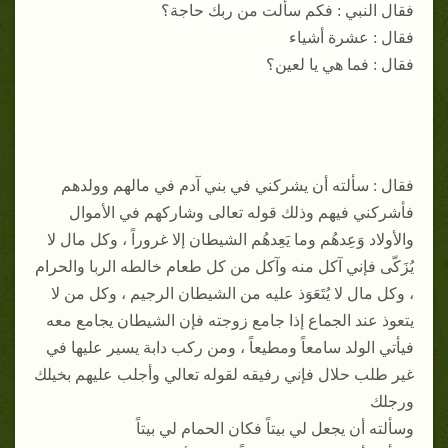
فقال النبي : فكم سألت من ربك حاجة؟
فقال : عشرة أشياء
فقال : فما هي يا لعين؟
فقال : سألته أن يشركني في بني آدم في مالهم وولدهم
فأشركني فيهم وذلك قوله تعالى وشاركهم في الأموال
والأولاد وَعِدهُم وما يَعِدهُم الشيطان إلا غروراً ، وكل مال لا
يُزَكّى فإني آكل منه وآكل من كل طعام خالطه الربا والحرام
، وكل مال لا يُتَعَوَذ عليه من الشيطان الرجيم ، وكل من لا
يتعوذ عند الجماع إذا جامع زوجته فإن الشيطان يجامع معه
فيأتي الولد سامعاً ومطيعاً ، ومن ركب دابة يسير عليها في
غير طلب حلال فإني رفيقه لقوله تعالي وأجلب عليهم بخيلك
ورجلك
وسألته أن يجعل لي بيتاً فكان الحمام لي بيتاً