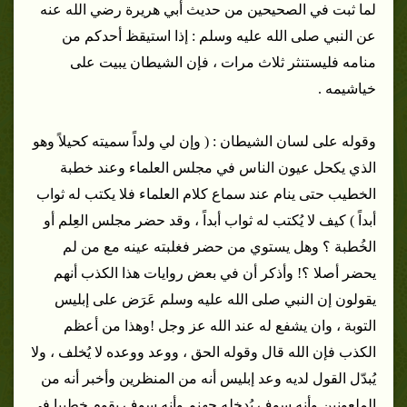
لما ثبت في الصحيحين من حديث أبي هريرة رضي الله عنه
عن النبي صلى الله عليه وسلم : إذا استيقظ أحدكم من
منامه فليستنثر ثلاث مرات ، فإن الشيطان يبيت على
خياشيمه .
وقوله على لسان الشيطان : ( وإن لي ولداً سميته كحيلاً وهو
الذي يكحل عيون الناس في مجلس العلماء وعند خطبة
الخطيب حتى ينام عند سماع كلام العلماء فلا يكتب له ثواب
أبداً ) كيف لا يُكتب له ثواب أبداً ، وقد حضر مجلس العِلم أو
الخُطبة ؟ وهل يستوي من حضر فغلبته عينه مع من لم
يحضر أصلا ؟! وأذكر أن في بعض روايات هذا الكذب أنهم
يقولون إن النبي صلى الله عليه وسلم عَرَض على إبليس
التوبة ، وان يشفع له عند الله عز وجل !وهذا من أعظم
الكذب فإن الله قال وقوله الحق ، ووعد ووعده لا يُخلف ، ولا
يُبدّل القول لديه وعد إبليس أنه من المنظرين وأخبر أنه من
الملعونين وأنه سوف يُدخله جهنم وأنه سوف يقوم خطيبا في