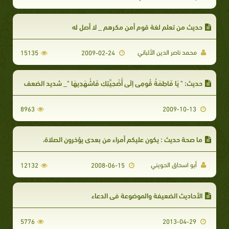
حديث من تعلم لغة قوم أمن مكرهم _ لا أصل له
محمد ناصر الدين الألباني
15135
2009-02-24
حديث: " يَا فَاطِمَةُ قُومِي إِلَى أُضْحِيَّتِكِ فَاشْهَدِيهَا "_ شديد الضعف
8963
2009-10-13
ما صحة حديث : يكون عليكم أمراء من بعدي يؤخرون الصلاة،
أبو اسحاق الحويني
12132
2008-06-15
الأحاديث الضعيفة والموضوعة في الدعاء
5776
2013-04-29