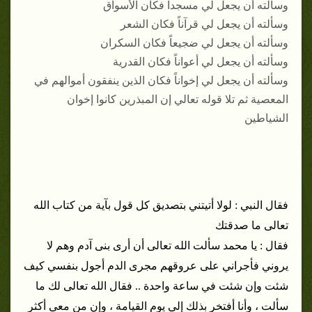
وسألته أن يجعل لي مسجداً فكان الأسواق
وسألته أن يجعل لي قرآناً فكان الشعر
وسألته أن يجعل لي ضجيعاً فكان السكران
وسألته أن يجعل لي أعواناً فكان القدرية
وسألته أن يجعل لي إخواناً فكان الذين ينفقون أموالهم في
المعصية ثم تلا قوله تعالي إن المبذرين كانوا إخوان
الشياطين
فقال النبي : لولا أتيتني بتصديق كل قول بآية من كتاب الله
تعالى ما صدقتك
فقال : يا محمد سألت الله تعالى أن أرى بنى آدم وهم لا
يروني فأجراني على عروقهم مجرى الدم أجول بنفسي كيف
شئت وإن شئت في ساعة واحدة .. فقال الله تعالى لك ما
سألت ، وأنا أفتخر بذلك إلي يوم القيامة ، وإن من معي أكثر