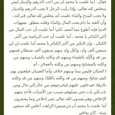
فقال : أما علمت يا محمد أن من أحب الدرهم والدينار ليس
بمخلص لله تعالى، وإذا رأيت الرجل لا يحب الدرهم والدينار
ولا يحب المدح والثناء علمت أنه مخلص لله تعالى فتركته ،
وأن العبد ما دام يحب المال والثناء وقلبه متعلق بشهوات
الدنيا فإنه أطوع مما أصف لكم! أما علمت أن حب المال من
أكبر الكبائر يا محمد ، أما علمت أن حب الرياسة من أكبر
الكبائر ، وإن التكبر من أكبر الكبائر يا محمد أما علمت إن لي
سبعين ألف ولد، ولكل ولد منهم سبعون ألف شيطان فمنهم
من قد وَكّلتُه بالعلماء ومنهم قد وكلته بالشباب ومنهم من
وكلته بالمشايخ ومنهم من وكلته بالعجائز ، أم
ا الشبّان فليس بيننا وبينهم خلاف وأما الصبيان فيلعبون بهم
كيف شاؤا، ومنهم من قد وكلته بالعُبّاد ومنهم من قد وكلته
بالزهاد فيدخلون عليهم فيخرجوهم من حال إلي حال ومن
باب إلي باب حتى يسبّوهم بسبب من الأسباب فآخذ منهم
الإخلاص وهم يعبدون الله تعالى بغير إخلاص وما يشعرون
أما علمت يا محمد أن (برصيص) الراهب أخلص لله سبعين
سنة ، كان يعافي