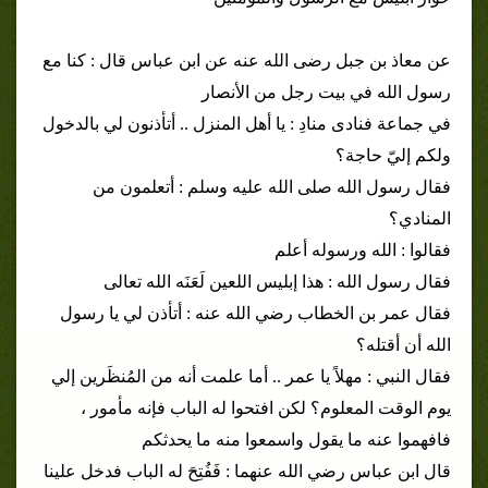
عن معاذ بن جبل رضى الله عنه عن ابن عباس قال : كنا مع
رسول الله في بيت رجل من الأنصار
في جماعة فنادى منادِ : يا أهل المنزل .. أتأذنون لي بالدخول
ولكم إليّ حاجة؟
فقال رسول الله صلى الله عليه وسلم : أتعلمون من
المنادي؟
فقالوا : الله ورسوله أعلم
فقال رسول الله : هذا إبليس اللعين لَعَنَه الله تعالى
فقال عمر بن الخطاب رضي الله عنه : أتأذن لي يا رسول
الله أن أقتله؟
فقال النبي : مهلاً يا عمر .. أما علمت أنه من المُنظَرين إلي
يوم الوقت المعلوم؟ لكن افتحوا له الباب فإنه مأمور ،
فافهموا عنه ما يقول واسمعوا منه ما يحدثكم
قال ابن عباس رضي الله عنهما : فَفُتِحَ له الباب فدخل علينا