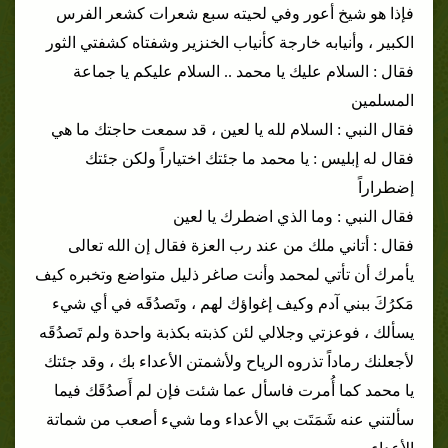
فإذا هو شيخ أعور وفي لحيته سبع شعرات كشعر الفرس
الكبير ، وأنيابه خارجة كأنياب الخنزير وشفتاه كشفتي الثور
فقال : السلام عليك يا محمد .. السلام عليكم يا جماعة
المسلمين
فقال النبي : السلام لله يا لعين ، قد سمعت حاجتك ما هي
فقال له إبليس : يا محمد ما جئتك اختياراً ولكن جئتك
إضطراراً
فقال النبي : وما الذي اضطرك يا لعين
فقال : أتاني ملك من عند رب العزة فقال إن الله تعالى
يأمرك أن تأتي لمحمد وأنت صاغر ذليل متواضع وتخبره كيف
مَكرُكَ ببني آدم وكيف إغواؤك لهم ، وتَصدُقَه في أي شيء
يسألك ، فوعزتي وجلالي لئن كذبته بكذبة واحدة ولم تَصدُقَه
لأجعلنك رماداً تذروه الرياح ولأشمتن الأعداء بك ، وقد جئتك
يا محمد كما أُمرت فاسأل عما شئت فإن لم أَصدُقَك فيما
سألتني عنه شَمَتَت بي الأعداء وما شيء أصعب من شماتة