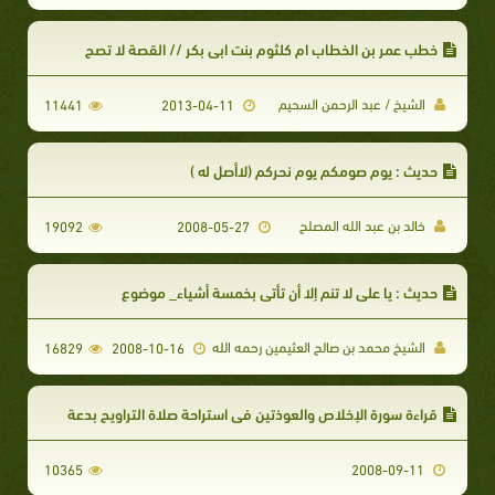
خطب عمر بن الخطاب ام كلثوم بنت ابي بكر // القصة لا تصح
الشيخ / عبد الرحمن السحيم
11441
2013-04-11
حديث : يوم صومكم يوم نحركم (لاأصل له )
خالد بن عبد الله المصلح
19092
2008-05-27
حديث : يا علي لا تنم إلا أن تأتي بخمسة أشياء_ موضوع
الشيخ محمد بن صالح العثيمين رحمه الله
16829
2008-10-16
قراءة سورة الإخلاص والعوذتين في استراحة صلاة التراويح بدعة
10365
2008-09-11