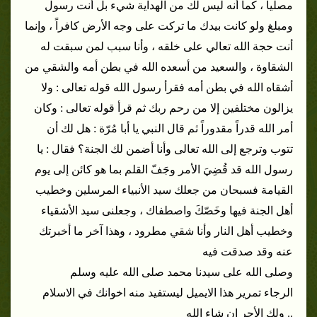
مصلياً ، كما أنه ليس لك من الهداية شيء بل أنت رسول
ومبلغ ولو كانت بيدك ما تركت على وجه الأرض كافراً ، وإنما
أنت حجة الله تعالي على خلقه ، وأنا سبب لمن سبقت له
الشقاوة ، والسعيد من أسعده الله في بطن أمه والشقي من
أشقاه الله في بطن أمه فقرأ رسول الله قوله تعالى : ولا
يزالون مختلفين إلا من رحم ربك ثم قرأ قوله تعالى : وكان
أمر الله قدراً مقدوراً ثم قال النبي يا أبا مُرّة : هل لك أن
تتوب وترجع إلى الله تعالى وأنا أضمن لك الجنة؟ فقال : يا
رسول الله قد قُضِيَ الأمر وجَفّ القلم بما هو كائن إلى يوم
القيامة فسبحان من جعلك سيد الأنبياء المرسلين وخطيب
أهل الجنة فيها وخَصّكَ واصطفاك ، وجعلنى سيد الأشقياء
وخطيب أهل النار وأنا شقي مطرود ، وهذا آخر ما أخبرتك
عنه وقد صدقت فيه
وصلى الله على سيدنا محمد صلى الله عليه وسلم
الرجاء تمرير هذا الايميل ليستفيد منه اخوانك في الاسلام
.. ولك الأجر إن شاء الله