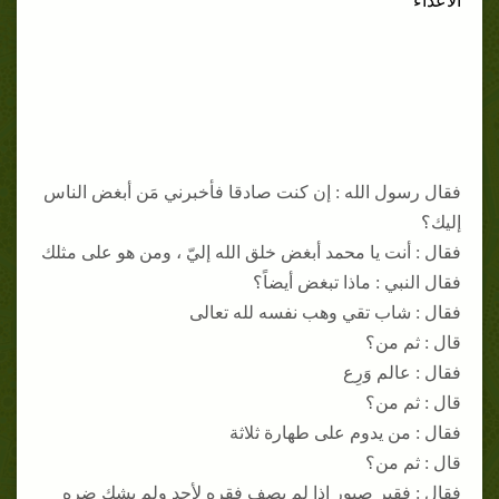
الأعداء
فقال رسول الله : إن كنت صادقا فأخبرني مَن أبغض الناس
إليك؟
فقال : أنت يا محمد أبغض خلق الله إليّ ، ومن هو على مثلك
فقال النبي : ماذا تبغض أيضاً؟
فقال : شاب تقي وهب نفسه لله تعالى
قال : ثم من؟
فقال : عالم وَرِع
قال : ثم من؟
فقال : من يدوم على طهارة ثلاثة
قال : ثم من؟
فقال : فقير صبور إذا لم يصف فقره لأحد ولم يشك ضره