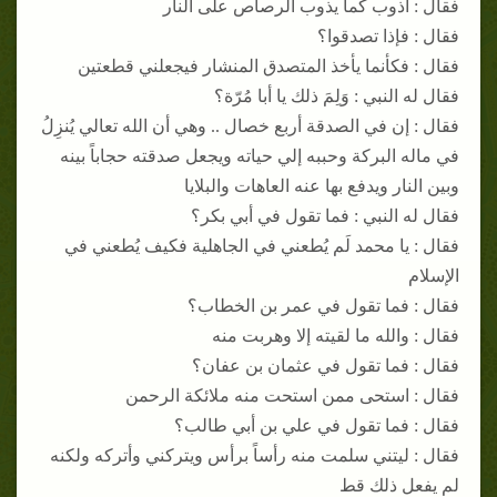
فقال : أذوب كما يذوب الرصاص على النار
فقال : فإذا تصدقوا؟
فقال : فكأنما يأخذ المتصدق المنشار فيجعلني قطعتين
فقال له النبي : وَلِمَ ذلك يا أبا مُرّة؟
فقال : إن في الصدقة أربع خصال .. وهي أن الله تعالي يُنزِلُ
في ماله البركة وحببه إلي حياته ويجعل صدقته حجاباً بينه
وبين النار ويدفع بها عنه العاهات والبلايا
فقال له النبي : فما تقول في أبي بكر؟
فقال : يا محمد لَم يُطعني في الجاهلية فكيف يُطعني في
الإسلام
فقال : فما تقول في عمر بن الخطاب؟
فقال : والله ما لقيته إلا وهربت منه
فقال : فما تقول في عثمان بن عفان؟
فقال : استحى ممن استحت منه ملائكة الرحمن
فقال : فما تقول في علي بن أبي طالب؟
فقال : ليتني سلمت منه رأساً برأس ويتركني وأتركه ولكنه
لم يفعل ذلك قط