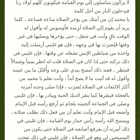
لا يزالون يتناسلون إلي يوم القيامة فيكونون كلهم أولاد زنا
فيدخلون النار من أجل كلمة
يا محمد إن من أمتك من يؤخر الصلاة ساعة فساعة .. كلما
يريد أن يقوم إلي الصلاة لَزِمته فأوسوس له وأقول له
الوقت باقٍ وأنت في شغل ، حتى يؤخرها ويصليها في غير
وقتها فَيُضرَبَ بها في وجهه ، فإن هو غلبني أرسلت إليه
واحدة من شياطين الإنس تشغله عن وقتها ، فإن غلبني في
ذلك تركته حتى إذا كان في الصلاة قلت له انظر يميناً وشمالاً
فينظر .. فعند ذلك أمسح بيدي على وجه وأُقَبّلَ ما بين عينيه
وأقول له قد أتيت ما لا يصح أبداً ، وأنت تعلم يا محمد من
أَكثَرَ الالتفات في الصلاة يُضرَب ، فإذا صلى وحده أمرته
بالعجلة فينقرها كما ينقر الديك الحبة ويبادر بها ، فإن غلبني
وصلى في الجماعة ألجمته بلجام ثم أرفع رأسه قبل الإمام
وأضعه قبل الإمام وأنت تعلم أن من فعل ذلك بطلت صلاته ،
ويمسخ الله رأسه رأس حمار يوم القيامة ، فإن غلبني في
ذلك أمرته أن يفرقع أصابعه في الصلاة حتى يكون من
المسبحين لي وهو في الصلاة ، فإن غلبني في ذلك نفخت