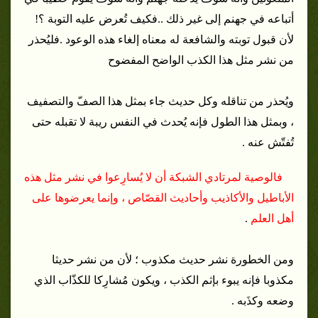
أتباعه في جهنم إلى غير ذلك ..فكيف تُعرض عليه التوبة ؟!
لأن قبول توبته والشافعة له معناه إلغاء هذه الوعود .فليُحذر
من نشر مثل هذا الكذب الواضح المفضوح
ويُحذر من تناقله وكل حديث جاء بمثل هذا الصفّ والتصفيف
، وبمثل هذا الطول فإنه يُحدث في النفس ريبة لا تقبله حتى
تُفتّش عنه .
فالوصية لمرتادي الشبكة أن لا يُسارِعوا في نشر مثل هذه
الأباطيل والأكاذيب وأحاديث القصّاص ، وإنما يعرضوها على
أهل العلم
.
ومن الخطورة نشر حديث مكذوب ؛ لأن من نشر حديثا
مكذوبا فإنه يبوء بإثم الكذب ، ويكون مُشارِكا للكذّاب الذي
وضعه وكذَبه .