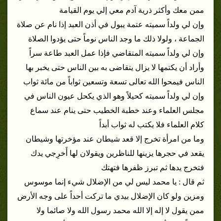
ممن معك وأكثر ذرية آدم معي إلي يوم القيامة
وإن لي ولداً سميته عتمة يبول في أذن العبد إذا نام عن صلاة
الجماعة ، ولولا ذلك ما وجد الناس نوماً حتى يؤدوا الصلاة
وإن لي ولداً سميته المتقاضي فإذا عمل العبد طاعة سراً
وأراد أن يكتمها لا يزال يتقاضى به بين الناس حتى يخبر بها
الناس فيمحوا الله تعالى تسعة وتسعين ثواباً من مائة ثواب
وإن لي ولداً سميته كحيلاً وهو الذي يكحل عيون الناس في
مجلس العلماء وعند خطبة الخطيب حتى ينام عند سماع
كلام العلماء فلا يكتب له ثواب أبداً
وما من امرأة تخرج إلا قعد شيطان عند مؤخرتها وشيطان
يقعد في حجرها يزينها للناظرين ويقولان لها أَخرِجي يدك
فتخرج يدها ثم تبرز ظفرها فتهتك
ثم قال : يا محمد ليس لي من الإضلال شيء إنما موسوس
ومزين ولو كان الإضلال بيدي ما تركت أحداً على وجه الأرض
ممن يقول لا إله إلا الله محمد رسول الله ولا صائما ولا