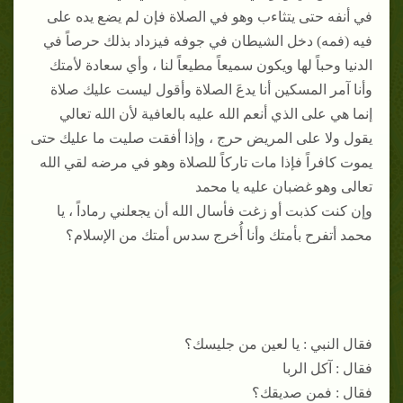
في أنفه حتى يتثاءب وهو في الصلاة فإن لم يضع يده على
فيه (فمه) دخل الشيطان في جوفه فيزداد بذلك حرصاً في
الدنيا وحباً لها ويكون سميعاً مطيعاً لنا ، وأي سعادة لأمتك
وأنا آمر المسكين أنا يدعَ الصلاة وأقول ليست عليك صلاة
إنما هي على الذي أنعم الله عليه بالعافية لأن الله تعالي
يقول ولا على المريض حرج ، وإذا أفقت صليت ما عليك حتى
يموت كافراً فإذا مات تاركاً للصلاة وهو في مرضه لقي الله
تعالى وهو غضبان عليه يا محمد
وإن كنت كذبت أو زغت فأسال الله أن يجعلني رماداً ، يا
محمد أتفرح بأمتك وأنا أُخرج سدس أمتك من الإسلام؟
فقال النبي : يا لعين من جليسك؟
فقال : آكل الربا
فقال : فمن صديقك؟