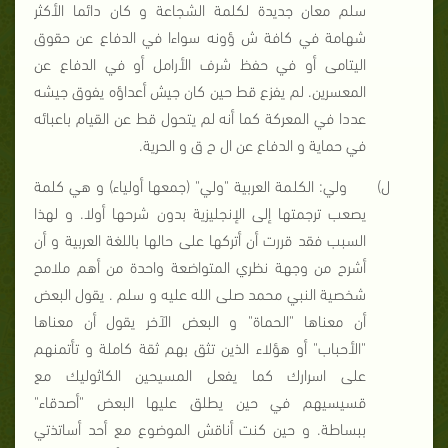
سلم معان جديدة لكلمة الشجاعة و كان دائما الأكثر
شهامة في كافة ش
ؤونه
سواءا في الدفاع عن حقوق
اليتامى أو في حفظ شرف الأرامل أو في الدفاع عن
المعسرين. لم يفزع قط حين كان جيش أعداؤه يفوق جيشه
عددا في المعركة كما أنه لم يتحول قط عن القيام باعبائه
في حماية و الدفاع عن ال
ح
ق و الحرية.
ل‌)
ولي: الكلمة العربية "ولي" (جمعها أولياء) و هي كلمة
يصعب ترجمتها إلى الإنجليزية بدون شرحها أولا. و لهذا
السبب فقد قررت أن أتركها على حالها باللغة العربية و أن
أشرح من وجهة نظري المتواضعة واحدة من أهم ملامح
شخصية النبي محمد صلى الله عليه و سلم
.
يقول البعض
أن معناها "الحماة" و البعض الآخر يقول أن معناها
"الأحباب" أو هؤلاء الذين تثق بهم ثقة كاملة و تأتمنهم
على اسرارك كما يفعل المسيحين الكاثوليك مع
قسيسيهم في حين يطلق عليها البعض "أصدقاء"
ببساطة. و حين كنت أناقش الموضوع مع أحد أساتذتي