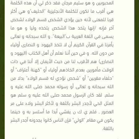
المحبوبين و هو سليم مرجان فقد ذكر لي أن هذه الكلمة
هي أقرب ما تكون للكلمة الأنجليزية "الحليف"و هي أكثر
قربا للمعنى لأنه حين يؤدي الشخص قسم الولاء لشخص
آخر فإنه /إنها يتخذ هذا الشخص يتخذه وليا و هو ما
يسمى في اللغة العربية ب"البيعة". و الله سبحانه و تعالى
يأمرنا في القرآن الكريم أن لا نتخذ اليهود و النصارى أولياء
من دون الله. و في حين أننا نعلم أن أهل الكتاب (اليهود و
النصارى) هم الأقرب لنا من حيث الأيمان إلا أننا في ذات
الوقت مأمورين بعدم اتخاذهم أولياء أو "كهنة أعتراف" أو
"حلفاء مقربين" أو "شخص نؤدي له قسم الولاء" بدلا من
الله سبحانه و تعالى أو رسوله محمد صلى الله عليه و
سلم. لقد كان الرسول محمد صلى الله عليه و سلم هو
المثل الحي لأجدر البشر بالثقة و لأكثر البشر ولاء على مر
العصور , فلم ي
ك
ن يفشي أبدا ما أستسر به و حينما
يكون في مقام "الولي" فإن الناس كانوا يجدونه أجدر البشر
بالثقة.