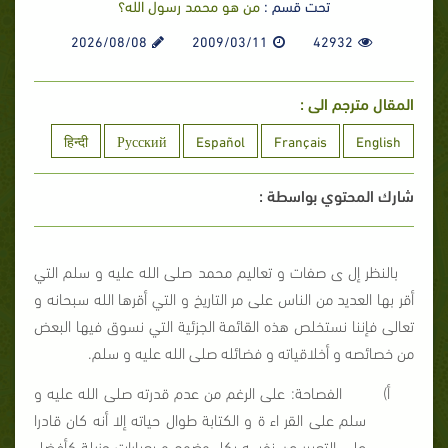
تحت قسم :
من هو محمد رسول الله؟
2026/08/08
2009/03/11
42932
المقال مترجم الى :
हिन्दी
Русский
Español
Français
English
شارك المحتوي بواسطة :
بالنظر إل
ى
صفات و تعاليم محمد صلى الله عليه و سلم التي
أقر بها العديد من الناس على مر التاريخ و التي أقرها الله سبحانه و
تعالى فإننا نستخلص هذه القائمة الجزئية التي نسوق فيها البعض
من خصائصه و أخلاقياته و فضائله صلى الله عليه و سلم.
أ‌)
الفصاحة: على الرغم من عدم قدرته صلى الله عليه و
سلم على القر
اء
ة و الكتابة طوال حياته إلا أنه كان قادرا
على التعبير عن نفسه بكل وضوح و بعبارات جزيلة كأفضل