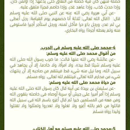
خصلة منهن كان فيه خصلة من النفاق حتى يدعها: إذا اؤتمن خان،
وإذا حدث كذب، وإذا عاهد غدر، وإذا خاصم فجر)) متفق عليه.
-عن أبي هريرة رضي الله عنه عن النبي صلى الله عليه وسلم
قال: ((قال الله تعالى: ثلاثة أنا خصمهم يوم القيامة: رجل أعطى
بي ثم غدر، ورجل باع حرا فأكل ثمنه، ورجل استأجر أجيرا فاستوفى
منه ولم يعطه أجره)) رواه البخاري.
4-محمد صلى الله عليه وسلم فى الحرب.
من أقوال محمد صلى الله عليه وسلم:
-عن عائشة رضي الله عنها قالت: ما ضرب رسول الله صلى الله
عليه وسلم شيئا قط بيده، ولا امرأة، ولا خادما، إلا أن يجاهد في
سبيل الله، وما نيل منه شيء قط فينتقم من صاحبه إلا أن ينتهك
شيء من محارم الله تعالى فينتقم لله تعالى. رواه مسلم.
من حياة محمد صلى الله عليه وسلم:
-عن سليمان بن بريدة عن أبيه قال كان رسول الله صلى الله عليه
وسلم إذا أمر أميرا على جيش أو سرية أوصاه فى خاصته بتقوى الله
ومن معه من المسلمين خيرا ثم قال أغزو باسم الله فى سبيل الله
قاتلوا من كفر بالله أغزو ولا تغلوا ولا تغدروا وتمثلوا ولا تقتلوا
وليدا رواه مسلم
5-محمد صلى الله عليه وسلم مع أهل الكتاب.