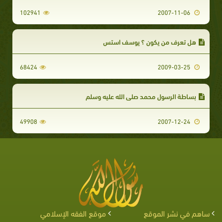
102941
2007-11-06
هل تعرف من يكون ؟ يوسف استس
68424
2009-03-25
بساطة الرسول محمد صلى الله عليه وسلم
49908
2007-12-24
ساهم في نشر الموقع
موقع الفقه الإسلامي