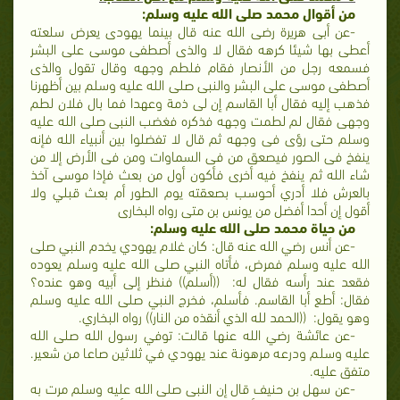
من أقوال محمد صلى الله عليه وسلم:
-عن أبى هريرة رضى الله عنه قال بينما يهودى يعرض سلعته
أعطى بها شيئا كرهه فقال لا والذى أصطفى موسى على البشر
فسمعه رجل من الأنصار فقام فلطم وجهه وقال تقول والذى
أصطفى موسى على البشر والنبى صلى الله عليه وسلم بين أظهرنا
فذهب إليه فقال أبا القاسم إن لى ذمة وعهدا فما بال فلان لطم
وجهى فقال لم لطمت وجهه فذكره فغضب النبى صلى الله عليه
وسلم حتى رؤى فى وجهه ثم قال لا تفضلوا بين أنبياء الله فإنه
ينفخ فى الصور فيصعق من فى السماوات ومن فى الأرض إلا من
شاء الله ثم ينفخ فيه أخرى فأكون أول من بعث فإذا موسى آخذ
بالعرش فلا أدري أحوسب بصعقته يوم الطور أم بعث قبلي ولا
أقول إن أحدا أفضل من يونس بن متى رواه البخارى
من حياة محمد صلى الله عليه وسلم:
-عن أنس رضي الله عنه قال: كان غلام يهودي يخدم النبي صلى
الله عليه وسلم فمرض، فأتاه النبي صلى الله عليه وسلم يعوده
فقعد عند رأسه فقال له: ((أسلم)) فنظر إلى أبيه وهو عنده؟
فقال: أطع أبا القاسم. فأسلم، فخرج النبي صلى الله عليه وسلم
وهو يقول: ((الحمد لله الذي أنقذه من النار)) رواه البخاري.
-عن عائشة رضي الله عنها قالت: توفي رسول الله صلى الله
عليه وسلم ودرعه مرهونة عند يهودي في ثلاثين صاعا من شعير.
متفق عليه.
-عن سهل بن حنيف قال إن النبى صلى الله عليه وسلم مرت به