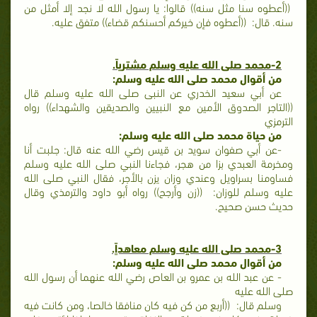
((أعطوه سنا مثل سنه)) قالوا: يا رسول الله لا نجد إلا أمثل من
سنه. قال: ((أعطوه فإن خيركم أحسنكم قضاء)) متفق عليه.
2-محمد صلى الله عليه وسلم مشترياً.
من أقوال محمد صلى الله عليه وسلم:
عن أبي سعيد الخدري عن النبى صلى الله عليه وسلم قال
((التاجر الصدوق الأمين مع النبيين والصديقين والشهداء)) رواه
الترمزي
من حياة محمد صلى الله عليه وسلم:
-عن أبي صفوان سويد بن قيس رضي الله عنه قال: جلبت أنا
ومخرمة العبدي بزا من هجر، فجاءنا النبي صلى الله عليه وسلم
فساومنا بسراويل وعندي وزان يزن بالأجر، فقال النبي صلى الله
عليه وسلم للوزان: ((زن وأرجح)) رواه أبو داود والترمذي وقال
حديث حسن صحيح.
3-محمد صلى الله عليه وسلم معاهداًٍ.
من أقوال محمد صلى الله عليه وسلم:
- عن عبد الله بن عمرو بن العاص رضي الله عنهما أن رسول الله
صلى الله عليه
وسلم قال: ((أربع من كن فيه كان منافقا خالصا، ومن كانت فيه