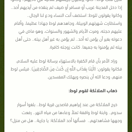
إذا دخل المدينة غريب أو مسافر أو ضيف لم ينقذه من أيديهم أحد..
وكانوا يقولون للوط: استضف أنت النساء ودع لنا الرجال..
واستطارت شهرتهم الوبيلة، وجاهدهم لوط جهادا عظيما، وأقام
عليهم حجته، ومرت الأيام والشهور والسنوات، وهو ماض في
دعوته بغير أن يؤمن له أحد.. لم يؤمن به غير أهل بيته.. حتى أهل
بيته لم يؤمنوا به جميعا. كانت زوجته كافرة.
وزاد الأمر بأن قام الكفرة بالاستهزاء برسالة لوط عليه السلام،
فكانوا يقولون: (ائْتِنَا بِعَذَابِ اللَّهِ إِن كُنتَ مِنَ الصَّادِقِينَ). فيئس لوط
منهم، ودعا الله أن ينصره ويهلك المفسدين.
ذهاب الملائكة لقوم لوط:
خرج الملائكة من عند إبراهيم قاصدين قرية لوط.. بلغوا أسوار
سدوم.. وابنة لوط واقفة تملأ وعاءها من مياه النهر.. رفعت
وجهها فشاهدتهم.. فسألها أحد الملائكة: يا جارية.. هل من منزل؟