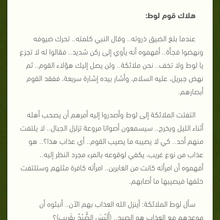
هلاك قوم لوط:
عندما بلغ الضيق ذروته.. وقال النبي كلمته.. تحرك ضيوفه
ونهضوا فجأة.. أفهموه أنه يأوي إلى ركن شديد.. فقالوا له لا تجزع
يا لوط ولا تخف.. نحن ملائكة.. ولن يصل إليك هؤلاء القوم.. ثم
نهض جبريل، عليه السلام، وأشار بيده إشارة سريعة، ففقد القوم
أبصارهم.
التفتت الملائكة إلى لوط وأصدروا إليه أمرهم أن يصحب أهله
أثناء الليل ويخرج.. سيسمعون أصواتا مروعة تزلزل الجبال.. لا يلتفت
منهم أحد.. كي لا يصيبه ما يصيب القوم.. أي عذاب هذا؟.. هو
عذاب من نوع غريب، يكفي لوقوعه بالمرء مجرد النظر إليه..
أفهموه أن امرأته كانت من الغابرين.. امرأته كافرة مثلهم وستلتفت
خلفها فيصيبها ما أصابهم.
سأل لوط الملائكة: أينزل الله العذاب بهم الآن.. أنبئوه أن
موعدهم مع العذاب هو الصبح.. (أَلَيْسَ الصُّبْحُ بِقَرِيبٍ)؟