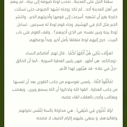
سقط الليل على المدينة.. صحب لوط ضيوفه إلى بيته.. لم يرهم
من أهل المدينة أحد.. لم تكد زوجته تشهد الضيوف حتى تسللت
خارجة بغير أن تشعره. أسرعت إلى قومها وأخبرتهم الخبر.. وانتشر
الخبر مثل النار في الهشيم. وجاء قوم لوط له مسرعين.. تساءل
لوط بينه وبين نفسه: من الذي أخبرهم؟.. وقف القوم على باب
البيت.. خرج إليهم لوط متعلقا بأمل أخير، وبدأ بوعظهم:
(هَـؤُلاء بَنَاتِي هُنَّ أَطْهَرُ لَكُمْ).. قال لهم: أمامكم النساء
-زوجاتكم- هن أطهر.. فهن يلبين الفطرة السوية.. كما أن الخالق
-جلّ في علاه- قد هيّئهن لهذا الأمر.
(فَاتَّقُواْ اللّهَ).. يلمس نفوسهم من جانب التقوى بعد أن لمسها
من جانب الفطرة.. اتقوا الله وتذكروا أن الله يسمع ويرى.. ويغضب
ويعاقب وأجدر بالعقلاء اتقاء غضبه.
(وَلاَ تُخْزُونِ فِي ضَيْفِي).. هي محاولة يائسة لِلَمْس نخوتهم
وتقاليدهم. و ينبغي عليهم إكرام الضيف لا فضحه.