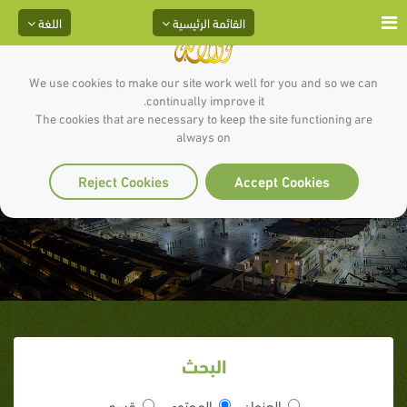
القائمة الرئيسية
اللغة
We use cookies to make our site work well for you and so we can
continually improve it.
The cookies that are necessary to keep the site functioning are
always on
لوط عليه السلام
Reject Cookies
Accept Cookies
البحث
العنوان
المحتوى
قسم