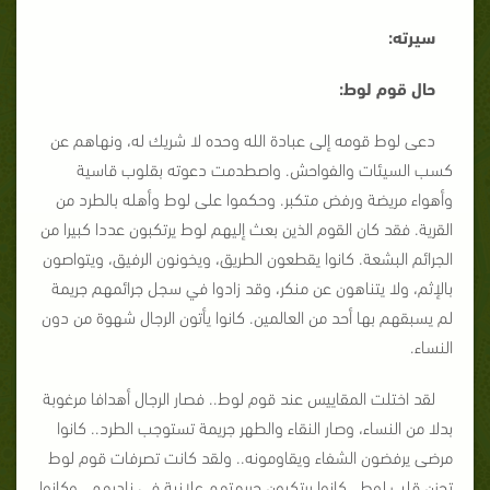
سيرته:
حال قوم لوط:
دعى لوط قومه إلى عبادة الله وحده لا شريك له، ونهاهم عن
كسب السيئات والفواحش. واصطدمت دعوته بقلوب قاسية
وأهواء مريضة ورفض متكبر. وحكموا على لوط وأهله بالطرد من
القرية. فقد كان القوم الذين بعث إليهم لوط يرتكبون عددا كبيرا من
الجرائم البشعة. كانوا يقطعون الطريق، ويخونون الرفيق، ويتواصون
بالإثم، ولا يتناهون عن منكر، وقد زادوا في سجل جرائمهم جريمة
لم يسبقهم بها أحد من العالمين. كانوا يأتون الرجال شهوة من دون
النساء.
لقد اختلت المقاييس عند قوم لوط.. فصار الرجال أهدافا مرغوبة
بدلا من النساء، وصار النقاء والطهر جريمة تستوجب الطرد.. كانوا
مرضى يرفضون الشفاء ويقاومونه.. ولقد كانت تصرفات قوم لوط
تحزن قلب لوط.. كانوا يرتكبون جريمتهم علانية في ناديهم.. وكانوا