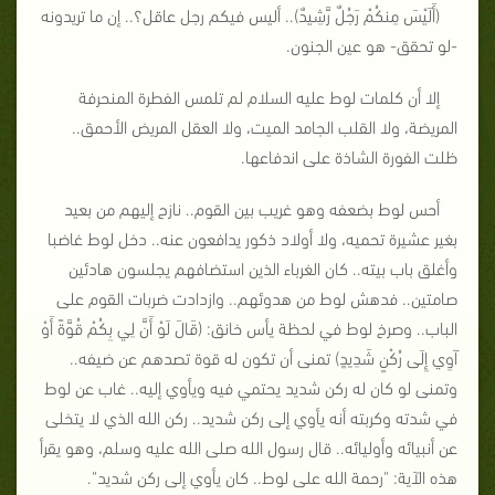
(أَلَيْسَ مِنكُمْ رَجُلٌ رَّشِيدٌ).. أليس فيكم رجل عاقل؟.. إن ما تريدونه
-لو تحقق- هو عين الجنون.
إلا أن كلمات لوط عليه السلام لم تلمس الفطرة المنحرفة
المريضة، ولا القلب الجامد الميت، ولا العقل المريض الأحمق..
ظلت الفورة الشاذة على اندفاعها.
أحس لوط بضعفه وهو غريب بين القوم.. نازح إليهم من بعيد
بغير عشيرة تحميه، ولا أولاد ذكور يدافعون عنه.. دخل لوط غاضبا
وأغلق باب بيته.. كان الغرباء الذين استضافهم يجلسون هادئين
صامتين.. فدهش لوط من هدوئهم.. وازدادت ضربات القوم على
الباب.. وصرخ لوط في لحظة يأس خانق: (قَالَ لَوْ أَنَّ لِي بِكُمْ قُوَّةً أَوْ
آوِي إِلَى رُكْنٍ شَدِيدٍ) تمنى أن تكون له قوة تصدهم عن ضيفه..
وتمنى لو كان له ركن شديد يحتمي فيه ويأوي إليه.. غاب عن لوط
في شدته وكربته أنه يأوي إلى ركن شديد.. ركن الله الذي لا يتخلى
عن أنبيائه وأوليائه.. قال رسول الله صلى الله عليه وسلم، وهو يقرأ
هذه الآية: "رحمة الله على لوط.. كان يأوي إلى ركن شديد".