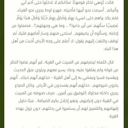
قالت [وهي تذكر قومها]: مكانكم لا تدخلوا حتى أخبر أبي
وآتيكم.. أسرعت نحو أبيها فأخبرته. فهرع لوط يجري نحو الغرباء.
فلم يكد يراهم حتى (سِيءَ بِهِمْ وَضَاقَ بِهِمْ ذَرْعًا وَقَالَ هَـذَا يَوْمٌ
عَصِيبٌ) سألهم: من أين جاءوا؟ .. وما هي وجهتهم؟.. فصمتوا عن
إجابته. وسألوه أن يضيفهم.. استحى منهم وسار أمامهم قليلا ثم
توقف والتفت إليهم يقول: لا أعلم على وجه الأرض أخبث من أهل
هذا البلد.
قال كلمته ليصرفهم عن المبيت في القرية، غير أنهم غضوا النظر
عن قوله ولم يعلقوا عليه، وعاد يسير معهم ويلوي عنق الحديث
ويقسره قسرا ويمضي به إلى أهل القرية - حدثهم أنهم خبثاء.. أنهم
يخزون ضيوفهم.. حدثهم أنهم يفسدون في الأرض. وكان الصراع
يجري داخله محاولا التوفيق بين أمرين.. صرف ضيوفه عن المبيت
في القرية دون إحراجهم، وبغير إخلال بكرم الضيافة.. عبثا حاول
إفهامهم والتلميح لهم أن يستمروا في رحلتهم، دون نزول بهذه
القرية.