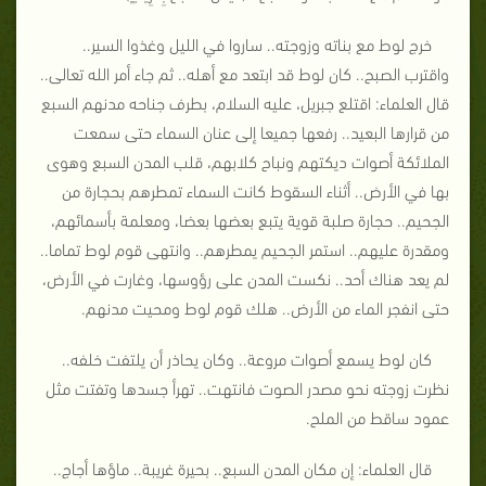
خرج لوط مع بناته وزوجته.. ساروا في الليل وغذوا السير..
واقترب الصبح.. كان لوط قد ابتعد مع أهله.. ثم جاء أمر الله تعالى..
قال العلماء: اقتلع جبريل، عليه السلام، بطرف جناحه مدنهم السبع
من قرارها البعيد.. رفعها جميعا إلى عنان السماء حتى سمعت
الملائكة أصوات ديكتهم ونباح كلابهم، قلب المدن السبع وهوى
بها في الأرض.. أثناء السقوط كانت السماء تمطرهم بحجارة من
الجحيم.. حجارة صلبة قوية يتبع بعضها بعضا، ومعلمة بأسمائهم،
ومقدرة عليهم.. استمر الجحيم يمطرهم.. وانتهى قوم لوط تماما..
لم يعد هناك أحد.. نكست المدن على رؤوسها، وغارت في الأرض،
حتى انفجر الماء من الأرض.. هلك قوم لوط ومحيت مدنهم.
كان لوط يسمع أصوات مروعة.. وكان يحاذر أن يلتفت خلفه..
نظرت زوجته نحو مصدر الصوت فانتهت.. تهرأ جسدها وتفتت مثل
عمود ساقط من الملح.
قال العلماء: إن مكان المدن السبع.. بحيرة غريبة.. ماؤها أجاج..