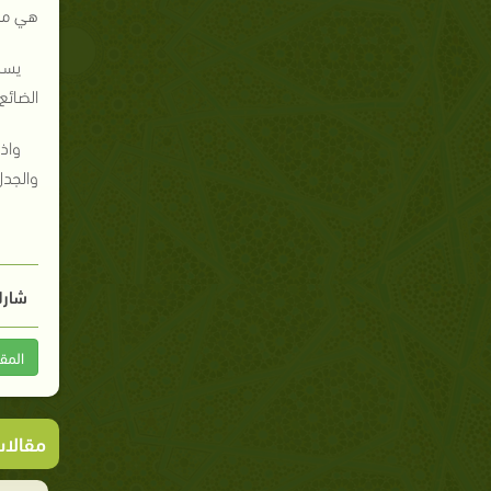
هي مرك
يسل
الضائع
واذ
والجدل
شارك
المق
مقالا