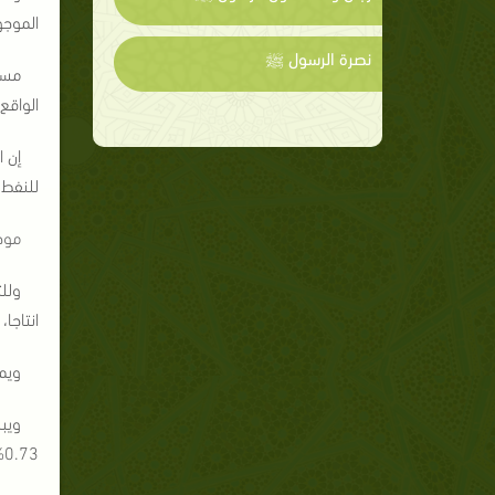
الموجو
نصرة الرسول ﷺ
مسع
الواقع
إن 
للنفط.
موج
وللت
انتاجا، فقد نشرت 88
ويم
0.73%.