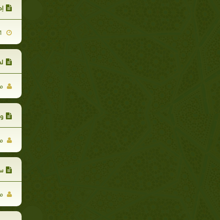
إط
2008-12-01
لم
مر
وف
مر
سي
مر