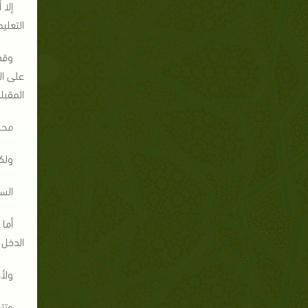
إلا
التعليمي
وقد
المقبل
محا
ولكن
السب
أما
الدخل 
ولأ
وتتم