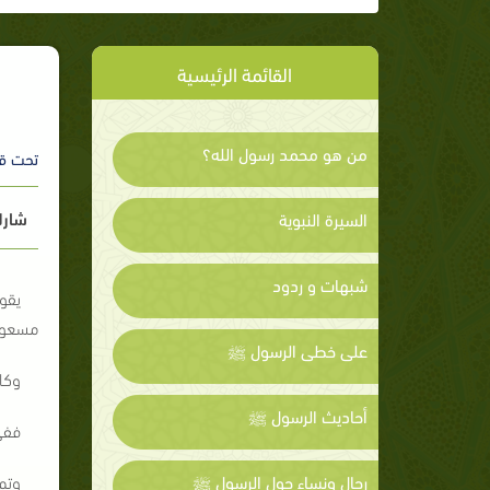
القائمة الرئيسية
من هو محمد رسول الله؟
تحت ق
شارك
السيرة النبوية
شبهات و ردود
يقو
مسعود 
على خطى الرسول ﷺ
وكا
أحاديث الرسول ﷺ
ففي
رجال ونساء حول الرسول ﷺ
وتم