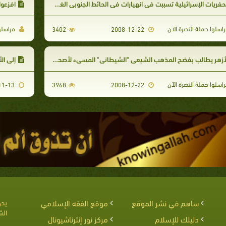
حفريات الإسرائيلية تسببت في انهيارات في الحائط الجنوبي الغربي للمسجد الأقصى
افزعوا 
اسلوا حملة النصرة الآن
مراسلوا
3402
2008-12-22
أزهر يطالب بفضح المذهب الشيعي "الشيطاني" المسيء لأصحاب النبي
إلى ال
اسلوا حملة النصرة الآن
2008-11-13
3968
2008-12-22
ساهم في نشر الموقع
موقع الفقه الإسلامي
يحق
الش
دليلك للإسلام
مركز نور إنترناشيونال