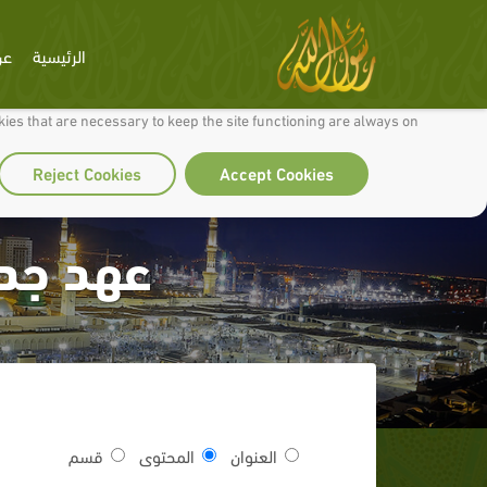
الرئيسية
عن
 to make our site work well for you and so we can continually improve it.
ies that are necessary to keep the site functioning are always on
Reject Cookies
Accept Cookies
عهد جدي
العنوان
المحتوى
قسم