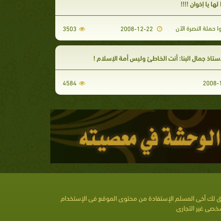
لها يا إخوان !!!!
 حملة النصرة الآن
3503
2008-12-22
أستاذ جمال البنا: أنت الخاطئ وليس أمة الإسلام !
4584
 لك أخى المسلم الإستفادة من محتوى الموقع فى الإستخدام
خصى غير التجارى