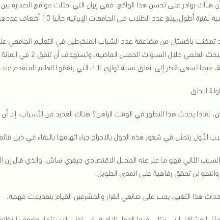
 أن هناك بوادر على تحسن هذا الواقع. ففي إيران التي احتلت مواقع الصدارة ب
ة لفترة أطول،يبلغ عدد الطلاب في الجامعات الإيرانية حاليا 10 أضعاف عددهم في 1979.
 تمكنت باكستان من مضاعفة عدد الشباب المنخرطين في التعليم الجامعي على
على البحث العلمي خلال 
ة. فيما تسعى قطر إلى انفاق نسبة توازي تلك التي ينفقها العالم المتقدم عند 2.8%.
ولة للحاق
، لماذا يحدث هذا التطور في الوقت الراهن؟ هناك العديد من الأسباب، إلا أن ا
ب الأول يتمثل في شعور هذه الدول بالاحراج جراء اتهامها بالبقاء في ذيل قائم
 السبب الثاني فهو ما عبر عنه المحلل الاقتصادي جيفري ساش، والذي قال إن ا
والنمو لن تحقق رفاهية على المدى الطويل.
حداث هذا التغيير، يجب على صانعي القرار والمشرعين القيام بتعديلات مهمة.
ثل المشاكل التي يبتلي فيها الدول النامية، في تدني الاستثمار وضعف النظام ا