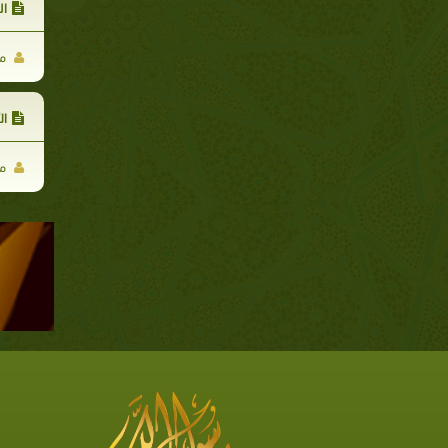
ال
مر
ال
مر