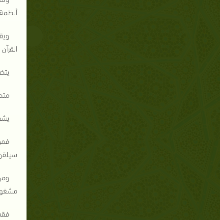
أنظمة
ويق
القرآن
يتض
متط
يشعر
فمن 
سيلقن 
مشغولي
فقد