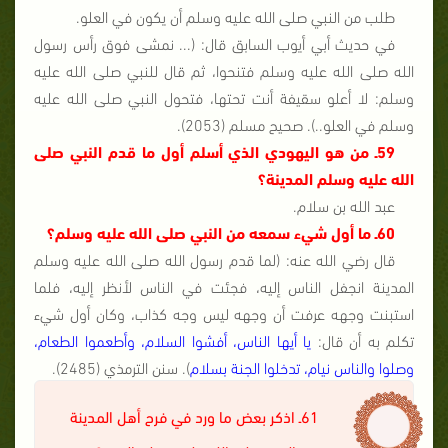
طلب من النبي صلى الله عليه وسلم أن يكون في العلو.
في حديث أبي أيوب السابق قال: (... نمشى فوق رأس رسول
الله صلى الله عليه وسلم فتنحوا، ثم قال للنبي صلى الله عليه
وسلم: لا أعلو سقيفة أنت تحتها، فتحول النبي صلى الله عليه
وسلم في العلو..). صحيح مسلم (2053).
59ـ من هو اليهودي الذي أسلم أول ما قدم النبي صلى
الله عليه وسلم المدينة؟
عبد الله بن سلام.
60ـ ما أول شيء سمعه من النبي صلى الله عليه وسلم؟
قال رضي الله عنه: (لما قدم رسول الله صلى الله عليه وسلم
المدينة انجفل الناس إليه، فجئت في الناس لأنظر إليه، فلما
استبنت وجهه عرفت أن وجهه ليس وجه كذاب، وكان أول شيء
تكلم به أن قال:
يا أيها الناس، أفشوا السلام، وأطعموا الطعام،
وصلوا والناس نيام، تدخلوا الجنة بسلام
). سنن الترمذي (2485).
61ـ اذكر بعض ما ورد في فرح أهل المدينة