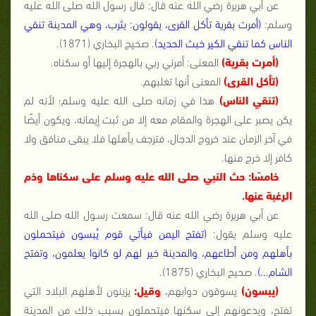
عن أبي هريرة رضي الله عنه قال: قال رسول الله صلى الله عليه
وسلم:
(أمرت بقرية تأكل القرى، يقولون: يثرب، وهي المدينة تنقي
الناس كما تنقي الكير خبث الحديد)
. صحيح البخاري (1871).
(أمرت بقرية)
المعنى: أمرني ربي بالهجرة إليها أو سكناه.
(تأكل القرى)
المعنى أنها تغلبهم.
(تنقي الناس)
هذا في زمانه صلى الله عليه وسلم؛ لأنه لم
يكن يصبر على الهجرة والمقام معه إلا من ثبت إيمانه، ويكون أيضًا
في آخر الزمان عند خروج الدجال، فترجف بأهلها فلا يبقى منافق ولا
كافر إلا خرج منها.
خامسًا: حث النبي صلى الله عليه وسلم على سكناها وذم
الرغبة عنها.
عن أبي هريرة رضي الله عنه قال: سمعت رسـول الله صلى الله
عليه وسلم يقول:
(تفتح اليمن فيأتي قوم يُبسون فيتحملون
بأهلهم ومن أطاعهم، والمدينة خير لهم لو كانوا يعلمون، وتفتح
الشام...)
. صحيح البخاري (1875).
(يبسون)
يسوقون دوابهم،
وقيل:
يزينون لأهلهم البلاد التي
تفتح، ويدعونهم إلى سكنها فيتحملون بسبب ذلك من المدينة