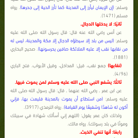
وسلم:
(إن الإيمان ليأرز إلى المدينة كما تأرز الحية إلى جحرها)
. رواه
مسلم (1471).
ثانيًا: لا يدخلها الدجال.
عن أنس رضي الله عنه قال: قال رسول الله صلى الله عليه
وسلم:
(ليس من بلد إلا سيطؤه الدجال إلا مكة والمدينة، ليس له
من نقابها نقب إلا عليه الملائكة صافين يحرسونها)
. صحيح البخاري
(1881).
(نقابها)
جمع نقب، قيل: المداخل، وقيل الأبواب. فتح الباري
(4/96).
ثالثًا: يشفع النبي صلى الله عليه وسلم لمن يموت فيها.
عن ابن عمر ـ رضي الله عنهما ـ قال: قال رسول الله صلى الله
عليه وسلم:
(من استطاع أن يموت بالمدينة فليمت بها، فإني
أكون له شاهدًا وشفيعًا يوم القيامة)
. رواه الترمذي (3917).
ولذلك كان عمر يقول: (اللهم إني أسألك شهادة في سبيلك
وموتًا في بلد رسولك). رواه مالك.
رابعًا: أنها تنفي الخبث.