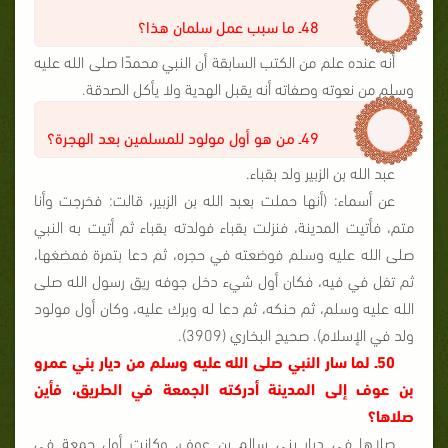
48ـ ما سبب عمل سلمان هذا؟
أنه عنده علم من الكتب السابقة أن النبي محمدًا صلى الله عليه
وسلم من نعوته وصفاته أنه يقبل الهدية ولا يأكل الصدقة.
49ـ من هو أول مولود للمسلمين بعد الهجرة؟
عبد الله بن الزبير ولد بقباء.
عن أسماء: (أنها حملت بعبد الله بن الزبير، قالت: فخرجت وأنا
متم، فأتيت المدينة، فنزلت بقباء فولدته بقباء ثم أتيت به النبي
صلى الله عليه وسلم فوضعته في حجره، ثم دعا بتمرة فمضغها،
ثم تفل في فيه، فكان أول شيء دخل جوفه ريق رسول الله صلى
الله عليه وسلم، ثم حنكه، ثم دعا له وبرك عليه، وكان أول مولود
ولد في الإسلام). صحيح البخاري (3909).
50ـ لما سار النبي صلى الله عليه وسلم من ديار بني عمرو
بن عوف إلى المدينة أدركته الجمعة في الطريق، فأين
صلاها؟
صلاها في ديار بني سالم بن عوف، وكانت أول جمعة في