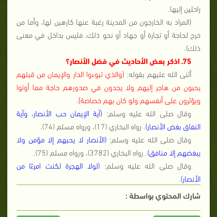
راحلين إليها.
(المراد به الخارجون من المدينة رغبة عنها كارهين لها، وأما من
خرج لحاجة أو تجارة أو جهاد أو نحو ذلك، فليس بداخل في معنى
ذلك).
75ـ اذكر بعض الأحاديث في فضل الأنصار؟
أثنى الله عليهم بقوله:
{والذي تبوءوا الدار والإيمان من قبلهم
يحبون من هاجر إليهم ولا يجدون في صدورهم حاجة مما أوتوا
ويؤثرون على أنفسهم ولو كان بهم خصاصة}
.
وقال صلى الله عليه وسلم:
(آية الإيمان حب الأنصار، وآية
النفاق بغض الأنصار)
. رواه البخاري (17)، ورواه مسلم (74).
وقال صلى الله عليه وسلم:
(الأنصار لا يحبهم إلا مؤمن ولا
يبغضهم إلا منافق)
. رواه البخاري (3782)، ورواه مسلم (75).
وقال صلى الله عليه وسلم:
(لولا الهجرة لكنت امرءًا من
الأنصار)
.
شارك المحتوي بواسطة :