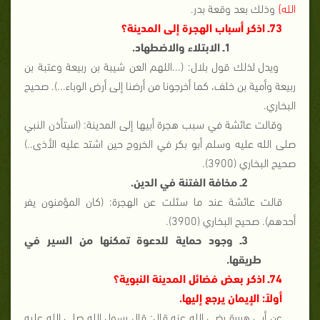
الله}
وذلك بعد وقعة بدر.
73ـ اذكر أسباب الهجرة إلى المدينة؟
1ـ الابتلاء والاضطهاد.
ويدل لذلك قول بلال: (...اللهم العن شيبة بن ربيعة وعتبة بن
ربيعة وأمية بن خلف، كما أخرجونا من أرضنا إلى أرض الوباء...). صحيح
البخاري.
وقالت عائشة في سبب هجرة أبيها إلى المدينة: (استأذن النبي
صلى الله عليه وسلم أبو بكر في الخروج حين اشتد عليه الأذى..)
صحيح البخاري (3900).
2ـ مخافة الفتنة في الدين.
قالت عائشة عند ما سئلت عن الهجرة: (كان المؤمنون يفر
أحدهم). صحيح البخاري (3900).
3ـ وجود حماية للدعوة تمكنها من السير في
طريقها.
74ـ اذكر بعض فضائل المدينة النبوية؟
أولاً: الإيمان يرجع إليها.
عن أبي هريرة رضي الله عنه قال: قال رسول الله صلى الله عليه