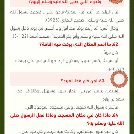
بقدوم النبي صلى الله عليه وسلم إليهم؟
قال البراء: (ما رأيت أهل المدينة فرحوا بشيء فرحهم برسول الله
صلى الله عليه وسلم). صحيح البخاري (3925).
وقال أنس: (ما رأيت يومًا قط أنور ولا أحسن من يوم دخل رسول
الله صلى الله عليه وسلم وأبو بكر المدينة). مسند أحمد (3/122).
62ـ ما اسم المكان الذي بركت فيه الناقة؟
كان مربدًا.
(والمربد): بكسر الميم، وسكون الراء، هو الموضع الذي يجفف
فيه التمر.
63ـ لمن كان هذا المربد؟
لغلامين يتيمين من بني النجار ـ سهل وسهيل ـ وكانا في حجر
سعد بن زرارة.
فاشتراه رسول الله منهما، وبنى مسجده الموجود الآن.
64ـ ماذا كان في مكان المسجد، وماذا فعل الرسول صلى
الله عليه وسلم به؟
كان فيه قبور المشركين، وكانت فيه خرب، وكان فيه نخل.