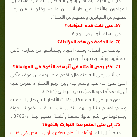
المهاجرين والأنصار في دار أنس بن مالك، وكانوا تسعين رجلاً
نصفهم من المهاجرين ونصفهم من الأنصار).
69ـ متى كانت هذه المؤاخاة؟
في السنة الأولى من الهجرة.
70ـ ما الحكمة من هذه المؤاخاة؟
ليذهب عن أصحابه وحشة الغربة، ويستأنسوا من مفارقة الأهل
والعشيرة، ويشد بعضهم أزر بعض.
71ـ اذكر بعض الأمثلة في أثر هذه الأخوة في المواساة؟
عن أنس رضي الله عنه قال: (قدم عبد الرحمن بن عوف فآخى
النبي صلى الله عليه وسلم بينه وبين الربيع الأنصاري، فعرض عليه
أن يناصفه أهله وماله...). صحيح البخاري (3781).
وعن جرير رضي الله عنه قال: (قالت الأنصار للنبي صلى الله عليه
وسلم: اقسم بيننا وبينهم النخيل، قال: لا، قال: يكفوننا المؤنة
ويشركوننا في الثمر، قالوا: سمعنا وأطعنا). صحيح البخاري (3782).
72ـ إلى متى استمر هذا التوارث بالأخوة؟
حينما أنزل الله:
{وأولوا الأرحام بعضهم أولى ببعض في كتاب