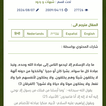
تحت قسم :
شبهات و ردود
2026/08/07
2009/04/15
27726
المقال مترجم الى :
English
Español
עברית
Nederlands
हिन्दी
شارك المحتوي بواسطة :
ما جاء الإسلام إلا ليدعو الناس إلى عبادة الله وحده, ونبذ
عبادة كل ما سواه, بشرا كان أو حجرا "واتخذوا من دونه آلهة
لا يخلقون شيئا وهم يخلقون, ولا يملكون لأنفسهم ضرا ولا
نفعا, ولا يملكون موتا ولا حياة ولا نشورا" (الفرقان 3)
يقول الله-سبحانه-: "وما أرسلنا من قبلك من رسول إلا نوحي
إليه أنه لا إله إلا أنا فاعبدون" (الأنبياء 25)
ويقول إبراهيم-عليه السلام- لأبيه, منكرا عبادته للأصنام من