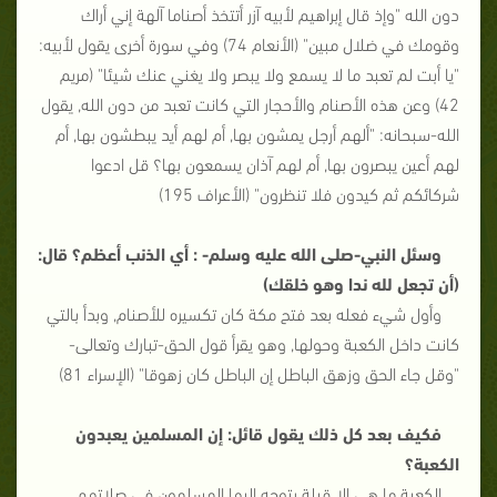
دون الله "وإذ قال إبراهيم لأبيه آزر أتتخذ أصناما آلهة إني أراك
وقومك في ضلال مبين" (الأنعام 74) وفي سورة أخرى يقول لأبيه:
"يا أبت لم تعبد ما لا يسمع ولا يبصر ولا يغني عنك شيئا" (مريم
42) وعن هذه الأصنام والأحجار التي كانت تعبد من دون الله, يقول
الله-سبحانه: "ألهم أرجل يمشون بها, أم لهم أيد يبطشون بها, أم
لهم أعين يبصرون بها, أم لهم آذان يسمعون بها؟ قل ادعوا
شركائكم ثم كيدون فلا تنظرون" (الأعراف 195)
وسئل النبي-صلى الله عليه وسلم- : أي الذنب أعظم؟ قال:
(أن تجعل لله ندا وهو خلقك)
وأول شيء فعله بعد فتح مكة كان تكسيره للأصنام, وبدأ بالتي
كانت داخل الكعبة وحولها, وهو يقرأ قول الحق-تبارك وتعالى-
"وقل جاء الحق وزهق الباطل إن الباطل كان زهوقا" (الإسراء 81)
فكيف بعد كل ذلك يقول قائل: إن المسلمين يعبدون
الكعبة؟
الكعبة ما هي إلا قبلة يتوجه إليها المسلمون في صلاتهم