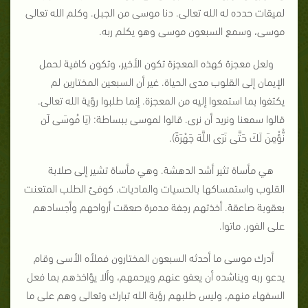
لميقات حدده له الله تعالى. دنا موسى من الجبل. وكلم الله تعالى
موسى، وسمع السبعون موسى وهو يكلم ربه.
ولعل معجزة كهذه المعجزة تكون الأخير، وتكون كافية لحمل
الإيمان إلى القلوب مدى الحياة. غير أن السبعين المختارين لم
يكتفوا بما استمعوا إليه من المعجزة. إنما طلبوا رؤية الله تعالى.
قالوا سمعنا ونريد أن نرى. قالوا لموسى ببساطة: (يَا مُوسَى لَن
نُّؤْمِنَ لَكَ حَتَّى نَرَى اللَّهَ جَهْرَةً).
هي مأساة تثير أشد الدهشة. وهي مأساة تشير إلى صلابة
القلوب واستمساكها بالحسيات والماديات. كوفئ الطلب المتعنت
بعقوبة صاعقة. أخذتهم رجفة مدمرة صعقت أرواحهم وأجسادهم
على الفور. ماتوا.
أدرك موسى ما أحدثه السبعون المختارون فملأه الأسى وقام
يدعو ربه ويناشده أن يعفو عنهم ويرحمهم، وألا يؤاخذهم بما فعل
السفهاء منهم، وليس طلبهم رؤية الله تبارك وتعالى وهم على ما