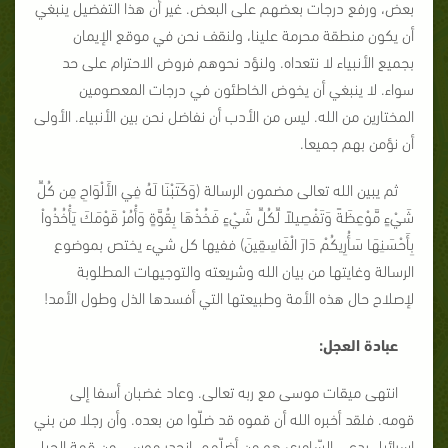
بعض، ورفع درجات بعضهم على البعض. غير أن هذا التفضيل ينبغي
أن يكون منطقة محرمة علينا، ولنقف نحن في موقع الإيمان
بجميع الأنبياء لا نتعداه. ولنؤد نحوهم فروض الاحترام على حد
سواء. لا ينبغي أن يخوض الخاطئون في درجات المعصومين
المختارين من الله. ليس من الأدب أن نفاضل نحن بين الأنبياء. الأولى
أن نؤمن بهم جميعا.
ثم يبين الله تعالى مضمون الرسالة (وَكَتَبْنَا لَهُ فِي الأَلْوَاحِ مِن كُلِّ
شَيْءٍ مَّوْعِظَةً وَتَفْصِيلاً لِّكُلِّ شَيْءٍ فَخُذْهَا بِقُوَّةٍ وَأْمُرْ قَوْمَكَ يَأْخُذُواْ
بِأَحْسَنِهَا سَأُرِيكُمْ دَارَ الْفَاسِقِينَ) ففيها كل شيء يختص بموضوع
الرسالة وغايتها من بيان الله وشريعته والتوجيهات المطلوبة
لإصلاح حال هذه الأمة وطبيعتها التي أفسدها الذل وطول الأمد!
عبادة العجل:
انتهى ميقات موسى مع ربه تعالى. وعاد غضبان أسفا إلى
قومه. فلقد أخبره الله أن قموه قد ضلّوا من بعده. وأن رجلا من بني
إسرائيل يدعى السّامري هو من أضلّهم. انحدر موسى من قمة الجبل