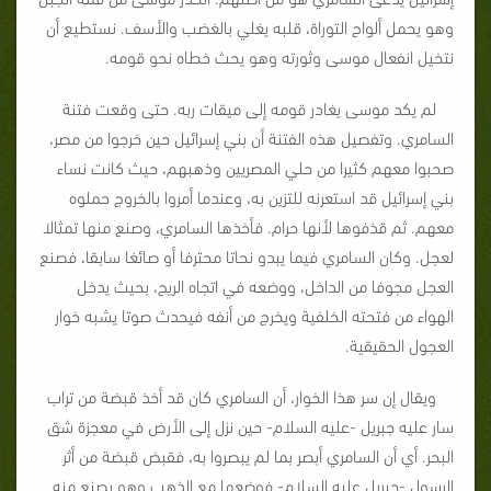
وهو يحمل ألواح التوراة، قلبه يغلي بالغضب والأسف. نستطيع أن
نتخيل انفعال موسى وثورته وهو يحث خطاه نحو قومه.
لم يكد موسى يغادر قومه إلى ميقات ربه. حتى وقعت فتنة
السامري. وتفصيل هذه الفتنة أن بني إسرائيل حين خرجوا من مصر،
صحبوا معهم كثيرا من حلي المصريين وذهبهم، حيث كانت نساء
بني إسرائيل قد استعرنه للتزين به، وعندما أمروا بالخروج حملوه
معهم. ثم قذفوها لأنها حرام. فأخذها السامري، وصنع منها تمثالا
لعجل. وكان السامري فيما يبدو نحاتا محترفا أو صائغا سابقا، فصنع
العجل مجوفا من الداخل، ووضعه في اتجاه الريح، بحيث يدخل
الهواء من فتحته الخلفية ويخرج من أنفه فيحدث صوتا يشبه خوار
العجول الحقيقية.
ويقال إن سر هذا الخوار، أن السامري كان قد أخذ قبضة من تراب
سار عليه جبريل -عليه السلام- حين نزل إلى الأرض في معجزة شق
البحر. أي أن السامري أبصر بما لم يبصروا به، فقبض قبضة من أثر
الرسول -جبريل عليه السلام- فوضعها مع الذهب وهو يصنع منه