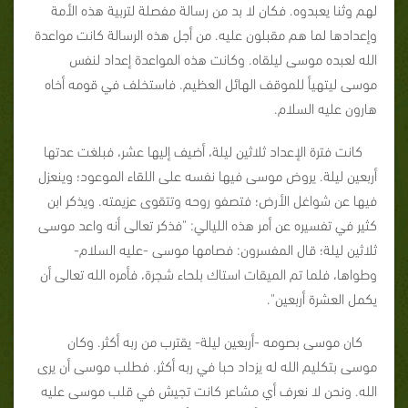
لهم وثنا يعبدوه. فكان لا بد من رسالة مفصلة لتربية هذه الأمة
وإعدادها لما هم مقبلون عليه. من أجل هذه الرسالة كانت مواعدة
الله لعبده موسى ليلقاه. وكانت هذه المواعدة إعداد لنفس
موسى ليتهيأ للموقف الهائل العظيم. فاستخلف في قومه أخاه
هارون عليه السلام.
كانت فترة الإعداد ثلاثين ليلة، أضيف إليها عشر، فبلغت عدتها
أربعين ليلة. يروض موسى فيها نفسه على اللقاء الموعود؛ وينعزل
فيها عن شواغل الأرض؛ فتصفو روحه وتتقوى عزيمته. ويذكر ابن
كثير في تفسيره عن أمر هذه الليالي: "فذكر تعالى أنه واعد موسى
ثلاثين ليلة؛ قال المفسرون: فصامها موسى -عليه السلام-
وطواها، فلما تم الميقات استاك بلحاء شجرة، فأمره الله تعالى أن
يكمل العشرة أربعين".
كان موسى بصومه -أربعين ليلة- يقترب من ربه أكثر. وكان
موسى بتكليم الله له يزداد حبا في ربه أكثر. فطلب موسى أن يرى
الله. ونحن لا نعرف أي مشاعر كانت تجيش في قلب موسى عليه