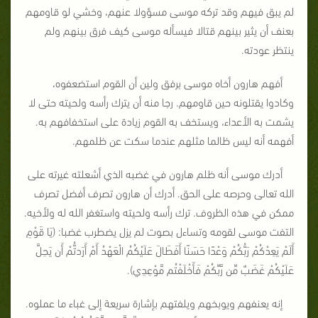
لم يبق فيهم وقد تركه موسى مسؤولا عنهم، وخشي لو قاومهم
بعنف أن يثير بينهم قتالا فيسأله موسى كيف فرق بينهم ولم
ينتظر عودته.
أفهم هارون أخاه موسى برفق ولين أن القوم استضعفوه،
وكادوا يقتلونه حين قاومهم. رجا منه أن يترك رأسه ولحيته حتى لا
يشمت به الأعداء، ويستخف به القوم زيادة على استخفافهم به.
أفهمه أنه ليس ظالما مثلهم عندما سكت عن ظلمهم.
أدرك موسى أنه ظلم هارون في غضبه الذي أشعلته غيرته على
الله تعالى وحرصه على الحق. أدرك أن هارون تصرف أفضل تصرف
ممكن في هذه الظروف. ترك رأسه ولحيته واستغفر الله له ولأخيه.
التفت موسى لقومه وتساءل بصوت لم يزل يضطرب غضبا: (يَا قَوْمِ
أَلَمْ يَعِدْكُمْ رَبُّكُمْ وَعْدًا حَسَنًا أَفَطَالَ عَلَيْكُمُ الْعَهْدُ أَمْ أَرَدتُّمْ أَن يَحِلَّ
عَلَيْكُمْ غَضَبٌ مِّن رَّبِّكُمْ فَأَخْلَفْتُم مَّوْعِدِي).
إنه يعنفهم ويوبخهم ويلفتهم بإشارة سريعة إلى غباء ما عملوه.