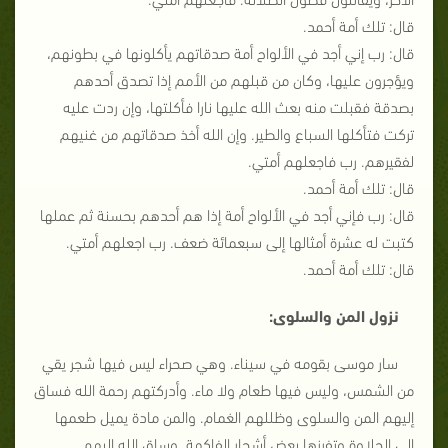
قال: تلك أمة أحمد.
قال: رب إني أجد في الألواح أمة صدقاتهم يأكلونها في بطونهم،
ويؤجرون عليها، وكان من قبلهم من الأمم إذا تصدق أحدهم
بصدقة فقبلت منه بعث الله عليها نارا فأكلتها، وإن ردت عليه
تركت فتأكلها السباع والطير. وإن الله أخذ صدقاتهم من غنيهم
لفقيرهم. رب فاجعلهم أمتي.
قال: تلك أمة أحمد.
قال: رب فإني أجد في الألواح أمة إذا هم أحدهم بحسنة ثم عملها
كتبت له عشرة أمثالها إلى سبعمائة ضعف. رب اجعلهم أمتي.
قال: تلك أمة أحمد.
نزول المن والسلوى:
سار موسى بقومه في سيناء. وهي صحراء ليس فيها شجر يقي
من الشمس، وليس فيها طعام ولا ماء. وأدركتهم رحمة الله فساق
إليهم المن والسلوى وظللهم الغمام. والمن مادة يميل طعمها
إلى الحلاوة وتفرزها بعض أشجار الفاكهة. وساق الله إليهم