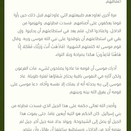
أعماقهم.
مرة أخرى تعاودهم طبيعتهم التي عاودتهم قبل ذلك حين رأوا
قوما يعكفون على أصنامهم. فسدت فطرتهم، وانهزموا من
الداخل، واعتادوا الذل، فلم يعد في استطاعتهم أن يحاربوا. وإن
بقي في استطاعتهم أن يتوقحوا على نبي الله موسى وربه. وقال
قوم موسى له كلمتهم الشهيرة: (فَاذْهَبْ أَنتَ وَرَبُّكَ فَقَاتِلا إِنَّا
هَاهُنَا قَاعِدُونَ) هكذا بصراحة وبلا التواء.
أدرك موسى أن قومه ما عادوا يصلحون لشيء. مات الفرعون
ولكن آثاره في النفوس باقية يحتاج شفاؤها لفترة طويلة. عاد
موسى إلى ربه يحدثه أنه لا يملك إلا نفسه وأخاه. دعا موسى على
قومه أن يفرق الله بينه وبينهم.
وأصدر الله تعالى حكمه على هذا الجيل الذي فسدت فطرته من
بني إسرائيل. كان الحكم هو التيه أربعين عاما. حتى يموت هذا
الجيل أو يصل إلى الشيخوخة. ويولد بدلا منه جيل آخر، جيل لم
يهزمه أحد من الداخل، ويستطيع ساعتها أن يقاتل وأن ينتصر.