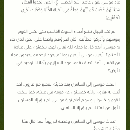
عاد موسى يقول غاضبا أشد الغضب: (إِنَّ الَّذِينَ اتَّخَذُواْ الْعِجْلَ
سَيَنَالُهُمْ غَضَبٌ مِّن رَّبِّهِمْ وَذِلَّةٌ فِي الْحَياةِ الدُّنْيَا وَكَذَلِكَ نَجْزِي
الْمُفْتَرِينَ).
لم تكد الجبال تبتلع أصداء الصوت الغاضب حتى نكس القوم
رءوسهم وأدركوا خطأهم. كان افتراؤهم واضحا على الحق الذي جاء
به موسى. أبعد كل ما فعله الله تعالى لهم، ينكفئون على عبادة
الأصنام؟! أيغيب موسى أربعين يوما ثم يعود ليجدهم يعبدون عجلا
من الذهب. أهذا تصرف قوم، عهد الله إليهم بأمانة التوحيد في
الأرض؟
التفت موسى إلى السامري بعد حديثه القصير مع هارون. لقد
أثبت له هارون براءته كمسئول عن قومه في غيبته، كما سكت
القوم ونكسوا رءوسهم أمام ثورة موسى، لم يبق إلا المسئول
الأول عن الفتنة. لم يبق إلا السامري.
تحدث موسى إلى السامري وغضبه لم يهدأ بعد: قَالَ فَمَا
خَطْبُكَ يَا سَامِرِيُّ