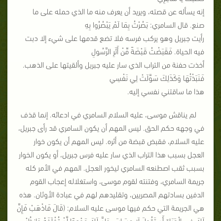
إنه يسأله عن قصته، ويريد أن يعرف منه ما الذي حمله على ما
صنع. قال السامري: بَصُرْتُ بِمَا لَمْ يَبْصُرُوا بِهِ
رأيت جبريل وهو يركب فرسه فلا تضع قدمها على شيء إلا دبت
فيه الحياة. فَقَبَضْتُ قَبْضَةً مِّنْ أَثَرِ الرَّسُولِ
أخذت حفنة من التراب الذي سار عليه جبريل وألقيتها على الذهب.
فَنَبَذْتُهَا وَكَذَلِكَ سَوَّلَتْ لِي نَفْسِي
هذا ما ساقتني نفسي إليه.
لم يناقش موسى، عليه السلام السامري في ادعائه. إنما قذف
في وجهه حكم الحق. ليس المهم أن يكون السامري قد رأى جبريل،
عليه السلام، فقبض قبضة من أثره. ليس المهم أن يكون خوار
العجل بسبب هذا التراب الذي سار عليه فرس جبريل، أو يكون الخوار
بسبب ثقب اصطنعه السامري ليخور العجل. المهم في الأمر كله
جريمة السامري، وفتنته لقوم موسى، واستغلاله إعجاب القوم
الدفين بسادتهم المصريين، وتقليدهم لهم في عبادة الأوثان. هذه
هي الجريمة التي حكم فيها موسى عليه السلام: (قَالَ فَاذْهَبْ فَإِنَّ
لَكَ فِي الْحَيَاةِ أَن تَقُولَ لَا مِسَاسَ وَإِنَّ لَكَ مَوْعِدًا لَّنْ تُخْلَفَهُ وَانظُرْ