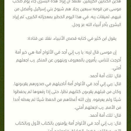
هذين الكتابين الكريمين. نعتقد أن إيراد هذه البشرى جاء يوم صحب
موسى من قومه سبعين رجلا هم شيوخ بني إسرائيل وأفضل من
فيهم، لميقات ربه. في هذا اليوم الخطير بمعجزاته الكبرى، تم إيراد
البشرى بآخر أنبياء الله عز وجل.
يقول ابن كثير في كتابه قصص الأنبياء، نقلا عن قتادة:
إن موسى قال لربه: يا رب إني أجد في الألواح أمة هي خير أمة
أخرجت للناس، يأمرون بالمعروف وينهون عن المنكر. رب اجعلهم
أمتي.
قال: تلك أمة أحمد.
قال: ربي إني أجد في الألواح أمة أناجيلهم في صدورهم يقرءونها.
وكان من قبلهم يقرءون كتابهم نظرا، حتى إذا رفعوها لم يحفظوا
شيئا ولم يعرفوه. وإن الله أعطاهم من الحفظ شيئا لم يعطه أحدا
من الأمم. رب اجعلهم أمتي.
قال: تلك أمة أحمد.
قال: رب إني أجد في الألواح أمة يؤمنون بالكتاب الأول وبالكتاب
الآخر، ويقاتلون فضول الضلالة. فاجعلهم أمتي.