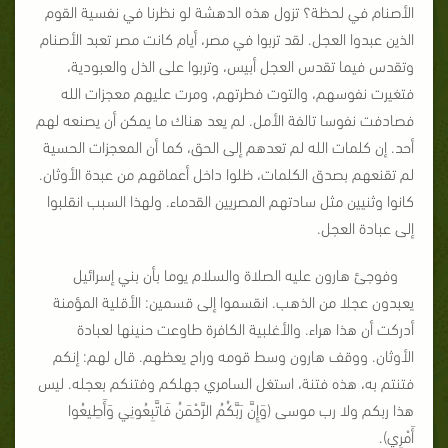
الأصنام في لحظة؟ تزول هذه الدهشة لو نظرنا في نفسية القوم
الذين عبدوا العجل. لقد تربوا في مصر، أيام كانت مصر تعبد الأصنام
وتقدس فيما تقدس العجل أبيس، وتربوا على الذل والعبودية،
فتغيرت نفوسهم، والتوت فطرتهم، ومرت عليهم معجزات الله
فصادفت نفوسا تالفة الأمل. لم يعد هناك ما يمكن أن يصنعه لهم
أحد. إن كلمات الله لم تعدهم إلى الحق، كما أن المعجزات الحسية
لم تقنعهم بصدق الكلمات، ظلوا داخل أعماقهم من عبدة الأوثان.
كانوا وثنيين مثل سادتهم المصريين القدماء. ولهذا السبب انقلبوا
إلى عبادة العجل.
وفوجئ هارون عليه الصلاة والسلام يوما بأن بني إسرائيل
يعبدون عجلا من الذهب. انقسموا إلى قسمين: الأقلية المؤمنة
أدركت أن هذا هراء. والأغلبية الكافرة طاوعت حنينها لعبادة
الأوثان. ووقف هارون وسط قومه وراح يعظهم. قال لهم: إنكم
فتنتم به، هذه فتنة، استغل السامري جهلكم وفتنكم بعجله. ليس
هذا ربكم ولا رب موسى (وَإِنَّ رَبَّكُمُ الرَّحْمَنُ فَاتَّبِعُونِي وَأَطِيعُوا
أَمْرِي).