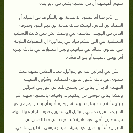
منهم. أفهمهم أن حل القضية يكمن في ذبح بقرة.
إن الأمر هنا أمر معجزة، لا علاقة لها بالمألوف في الحياة، أو
المعتاد بين الناس. ليست هناك علاقة بين ذبح البقرة ومعرفة
القاتل في الجريمة الغامضة التي وقعت، لكن متى كانت الأسباب
المنطقية هي التي تحكم حياة بني إسرائيل؟ إن المعجزات الخارقة
هي القانون السائد في حياتهم، وليس استمرارها في حادث البقرة
أمرا يوحي بالعجب أو يثير الدهشة.
لكن بني إسرائيل هم بنو إسرائيل. مجرد التعامل معهم عنت.
تستوي في ذلك الأمور الدنيوية المعتادة، وشؤون العقيدة
المهمة. لا بد أن يعاني من يتصدى لأمر من أمور بني إسرائيل.
وهكذا يعاني موسى من إيذائهم له واتهامه بالسخرية منهم، ثم
ينبئهم أنه جاد فيما يحدثهم به، ويعاود أمره أن يذبحوا بقرة، وتعود
الطبيعة المراوغة لبني إسرائيل إلى الظهور، تعود اللجاجة والالتواء،
فيتساءلون: أهي بقرة عادية كما عهدنا من هذا الجنس من
الحيوان؟ أم أنها خلق تفرد بمزية، فليدع موسى ربه ليبين ما هي.