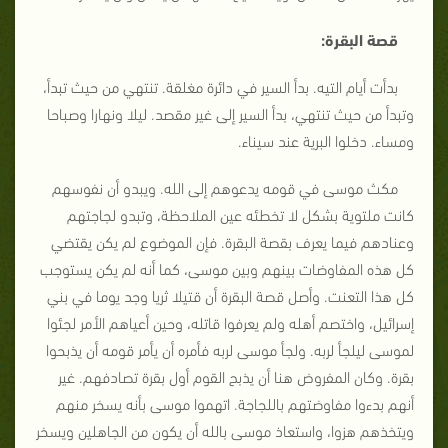
قصة البقرة:
بدأت أيام التيه. بدأ السير في دائرة مغلقة. تنتهي من حيث تبدأ،
وتبدأ من حيث تنتهي، بدأ السير إلى غير مقصد. ليلا ونهارا وصباحا
ومساء. دخلوا البرية عند سيناء.
مكث موسى في قومه يدعوهم إلى الله. ويبدو أن نفوسهم
كانت ملتوية بشكل لا تخطئه عين الملاحظة، وتبدو لجاجتهم
وعنادهم فيما يعرف بقصة البقرة. فإن الموضوع لم يكن يقتضي
كل هذه المفاوضات بينهم وبين موسى، كما أنه لم يكن يستوجب
كل هذا التعنت. وأصل قصة البقرة أن قتيلا ثريا وجد يوما في بني
إسرائيل، واختصم أهله ولم يعرفوا قاتله، وحين أعياهم الأمر لجئوا
لموسى ليلجأ لربه. ولجأ موسى لربه فأمره أن يأمر قومه أن يذبحوا
بقرة. وكان المفروض هنا أن يذبح القوم أول بقرة تصادفهم. غير
أنهم بدءوا مفاوضتهم باللجاجة. اتهموا موسى بأنه يسخر منهم
ويتخذهم هزوا، واستعاذ موسى بالله أن يكون من الجاهلين ويسخر