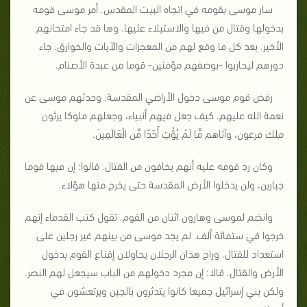
سار موسى بقومه في اتجاه البيت المقدس. أمر موسى قومه
بدخولها وقتال من فيها والاستيلاء عليها. وها قد جاء امتحانهم
الأخير. بعد كل ما وقع لهم من المعجزات والآيات والخوارق. جاء
دورهم ليحاربوا -بوصفهم مؤمنين- قوما من عبدة الأصنام.
رفض قوم موسى دخول الأراضي المقدسة. وحدثهم موسى عن
نعمة الله عليهم. كيف جعل فيهم أنبياء، وجعلهم ملوكا يرثون
ملك فرعون، وآتاهم مَّا لَمْ يُؤْتِ أَحَدًا مِّن الْعَالَمِينَ.
وكان رد قومه عليه أنهم يخافون من القتال. قالوا: إن فيها قوما
جبارين، ولن يدخلوا الأرض المقدسة حتى يخرج منها هؤلاء.
وانضم لموسى وهارون اثنان من القوم. تقول كتب القدماء إنهم
خرجوا في ستمائة ألف. لم يجد موسى من بينهم غير رجلين على
استعداد للقتال. وراح هذان الرجلان يحاولان إقناع القوم بدخول
الأرض والقتال. قالا: إن مجرد دخولهم من الباب سيجعل لهم النصر.
ولكن بني إسرائيل جميعا كانوا يتدثرون بالجبن ويرتعشون في