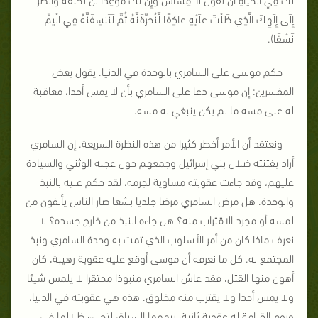
إِلَى إِلَهِكَ الَّذِي ظَلْتَ عَلَيْهِ عَاكِفًا لَّنُحَرِّقَنَّهُ ثُمَّ لَنَنسِفَنَّهُ فِي الْيَمِّ
نَسْفًا).
حكم موسى على السامري بالوحدة في الدنيا. يقول بعض
المفسرين: إن موسى دعا على السامري بأن لا يمس أحدا، معاقبة
له على مسه ما لم يكن ينبغي له مسه.
ونعتقد أن الأمر أخطر كثيرا من هذه النظرة السريعة. إن السامري
أراد بفتنته ضلال بني إسرائيل وجمعهم حول عجله الوثني والسيادة
عليهم، وقد جاءت عقوبته مساوية لجرمه، لقد حكم عليه بالنبذ
والوحدة. هل مرض السامري مرضا جلديا بشعا صار الناس يأنفون من
لمسه أو مجرد الاقتراب منه؟ هل جاءه النبذ من خارج جسده؟ لا
نعرف ماذا كان من أمر الأسلوب الذي تمت به وحدة السامري ونبذ
المجتمع له. كل ما نعرفه أن موسى أوقع عليه عقوبة رهيبة، كان
أهون منها القتل، فقد عاش السامري منبوذا محتقرا لا يلمس شيئا
ولا يمس أحدا ولا يقترب منه مخلوق. هذه هي عقوبته في الدنيا،
ويوم القيامة له عقوبة ثانية، يبهمها السياق لتجيء ظلالها في