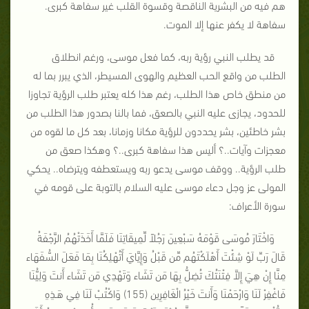
هم فيه من البشرية الناقصة وقسوة القلب غير سفاهة كبرى.
سفاهة لا يكفر عنها إلا الموت.
قد يطلب النبي رؤية ربه، كما فعل موسى، ورغم انطلاق
الطلب من واقع الحب العظيم والهوى المسيطر، الذي يبرر بما له
من منطق خاص هذا الطلب، رغم هذا كله يعتبر طلب الرؤية تجاوزا
للحدود، يجازى عليه النبي بالصعق، فما بالنا بصدور هذا الطلب من
بشر خاطئين، بشر يحددون للرؤية مكانا وزمانا، بعد كل ما لقوه من
معجزات وآيات..؟ أليس هذا سفاهة كبرى..؟ وهكذا صعق من
طلب الرؤية.. ووقف موسى يدعو ربه ويستعطفه ويترضاه.. يحكي
المولى عز وجل دعاء موسى عليه السلام بالتوبة على قومه في
سورة الأعراف:
وَاخْتَارَ مُوسَى قَوْمَهُ سَبْعِينَ رَجُلاً لِّمِيقَاتِنَا فَلَمَّا أَخَذَتْهُمُ الرَّجْفَةُ
قَالَ رَبِّ لَوْ شِئْتَ أَهْلَكْتَهُم مِّن قَبْلُ وَإِيَّايَ أَتُهْلِكُنَا بِمَا فَعَلَ السُّفَهَاء
مِنَّا إِنْ هِيَ إِلاَّ فِتْنَتُكَ تُضِلُّ بِهَا مَن تَشَاء وَتَهْدِي مَن تَشَاء أَنتَ وَلِيُّنَا
فَاغْفِرْ لَنَا وَارْحَمْنَا وَأَنتَ خَيْرُ الْغَافِرِين (155) وَاكْتُبْ لَنَا فِي هَـذِهِ