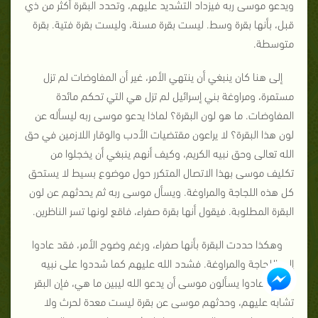
ويدعو موسى ربه فيزداد التشديد عليهم، وتحدد البقرة أكثر من ذي
قبل، بأنها بقرة وسط. ليست بقرة مسنة، وليست بقرة فتية. بقرة
متوسطة.
إلى هنا كان ينبغي أن ينتهي الأمر، غير أن المفاوضات لم تزل
مستمرة، ومراوغة بني إسرائيل لم تزل هي التي تحكم مائدة
المفاوضات. ما هو لون البقرة؟ لماذا يدعو موسى ربه ليسأله عن
لون هذا البقرة؟ لا يراعون مقتضيات الأدب والوقار اللازمين في حق
الله تعالى وحق نبيه الكريم، وكيف أنهم ينبغي أن يخجلوا من
تكليف موسى بهذا الاتصال المتكرر حول موضوع بسيط لا يستحق
كل هذه اللجاجة والمراوغة. ويسأل موسى ربه ثم يحدثهم عن لون
البقرة المطلوبة. فيقول أنها بقرة صفراء، فاقع لونها تسر الناظرين.
وهكذا حددت البقرة بأنها صفراء، ورغم وضوح الأمر، فقد عادوا
إلى اللجاجة والمراوغة. فشدد الله عليهم كما شددوا على نبيه
وآذوه. عادوا يسألون موسى أن يدعو الله ليبين ما هي، فإن البقر
تشابه عليهم، وحدثهم موسى عن بقرة ليست معدة لحرث ولا