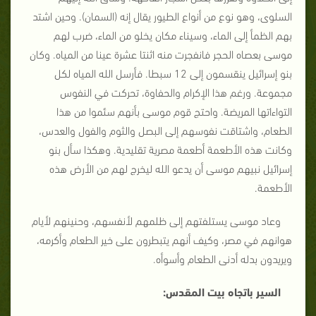
السلوى، وهو نوع من أنواع الطيور يقال إنه (السمان). وحين اشتد
بهم الظمأ إلى الماء، وسيناء مكان يخلو من الماء، ضرب لهم
موسى بعصاه الحجر فانفجرت منه اثنتا عشرة عينا من المياه. وكان
بنو إسرائيل ينقسمون إلى 12 سبطا. فأرسل الله المياه لكل
مجموعة. ورغم هذا الإكرام والحفاوة، تحركت في النفوس
التواءاتها المريضة. واحتج قوم موسى بأنهم سئموا من هذا
الطعام، واشتاقت نفوسهم إلى البصل والثوم والفول والعدس،
وكانت هذه الأطعمة أطعمة مصرية تقليدية. وهكذا سأل بنو
إسرائيل نبيهم موسى أن يدعو الله ليخرج لهم من الأرض هذه
الأطعمة.
وعاد موسى يستلفتهم إلى ظلمهم لأنفسهم، وحنينهم لأيام
هوانهم في مصر، وكيف أنهم يتبطرون على خير الطعام وأكرمه،
ويريدون بدله أدنى الطعام وأسوأه.
السير باتجاه بيت المقدس: