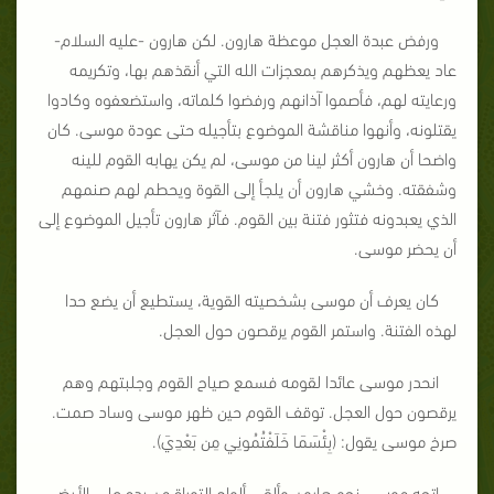
ورفض عبدة العجل موعظة هارون. لكن هارون -عليه السلام-
عاد يعظهم ويذكرهم بمعجزات الله التي أنقذهم بها، وتكريمه
ورعايته لهم، فأصموا آذانهم ورفضوا كلماته، واستضعفوه وكادوا
يقتلونه، وأنهوا مناقشة الموضوع بتأجيله حتى عودة موسى. كان
واضحا أن هارون أكثر لينا من موسى، لم يكن يهابه القوم للينه
وشفقته. وخشي هارون أن يلجأ إلى القوة ويحطم لهم صنمهم
الذي يعبدونه فتثور فتنة بين القوم. فآثر هارون تأجيل الموضوع إلى
أن يحضر موسى.
كان يعرف أن موسى بشخصيته القوية، يستطيع أن يضع حدا
لهذه الفتنة. واستمر القوم يرقصون حول العجل.
انحدر موسى عائدا لقومه فسمع صياح القوم وجلبتهم وهم
يرقصون حول العجل. توقف القوم حين ظهر موسى وساد صمت.
صرخ موسى يقول: (بِئْسَمَا خَلَفْتُمُونِي مِن بَعْدِيَ).
اتجه موسى نحو هارون وألقى ألواح التوراة من يده على الأرض.