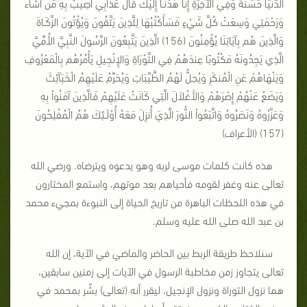
الدُّنْيَا حَسَنَةً وَفِي الآخِرَةِ إِنَّا هُدْنَـا إِلَيْكَ قَالَ عَذَابِي أُصِيبُ بِهِ مَنْ أَشَاء
وَرَحْمَتِي وَسِعَتْ كُلَّ شَيْءٍ فَسَأَكْتُبُهَا لِلَّذِينَ يَتَّقُونَ وَيُؤْتُونَ الزَّكَـاةَ
وَالَّذِينَ هُم بِآيَاتِنَا يُؤْمِنُونَ (156) الَّذِينَ يَتَّبِعُونَ الرَّسُولَ النَّبِيَّ الأُمِّيَّ
الَّذِي يَجِدُونَهُ مَكْتُوبًا عِندَهُمْ فِي التَّوْرَاةِ وَالإِنْجِيلِ يَأْمُرُهُم بِالْمَعْرُوفِ
وَيَنْهَاهُمْ عَنِ الْمُنكَرِ وَيُحِلُّ لَهُمُ الطَّيِّبَاتِ وَيُحَرِّمُ عَلَيْهِمُ الْخَبَآئِثَ
وَيَضَعُ عَنْهُمْ إِصْرَهُمْ وَالأَغْلاَلَ الَّتِي كَانَتْ عَلَيْهِمْ فَالَّذِينَ آمَنُواْ بِهِ
وَعَزَّرُوهُ وَنَصَرُوهُ وَاتَّبَعُواْ النُّورَ الَّذِيَ أُنزِلَ مَعَهُ أُوْلَـئِكَ هُمُ الْمُفْلِحُونَ
(157) (الأعراف)
هذه كانت كلمات موسى لربه وهو يدعوه ويترضاه. ورضي الله
تعالى عنه وغفر لقومه فأحياهم بعد موتهم، واستمع المختارون
في هذه اللحظات الباهرة من تاريخ الحياة إلى النبوءة بمجيء محمد
بن عبد الله صلى الله عليه وسلم.
سنلاحظ طريقة الربط بين الحاضر والماضي في الآية، إن الله
تعالى يتجاوز زمن مخاطبة الرسول في الآيات إلى زمنين سابقين،
هما نزول التوراة ونزول الإنجيل، ليقرر أنه (تعالى) بشّر بمحمد في