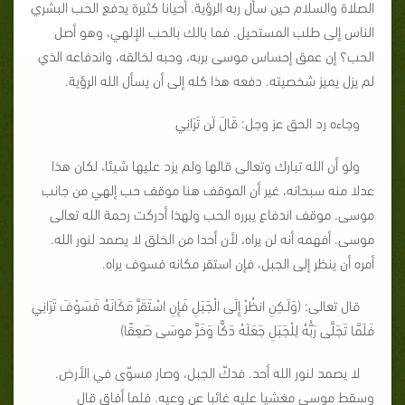
الصلاة والسلام حين سأل ربه الرؤية. أحيانا كثيرة يدفع الحب البشري
الناس إلى طلب المستحيل. فما بالك بالحب الإلهي، وهو أصل
الحب؟ إن عمق إحساس موسى بربه، وحبه لخالقه، واندفاعه الذي
لم يزل يميز شخصيته. دفعه هذا كله إلى أن يسأل الله الرؤية.
وجاءه رد الحق عز وجل: قَالَ لَن تَرَانِي
ولو أن الله تبارك وتعالى قالها ولم يزد عليها شيئا، لكان هذا
عدلا منه سبحانه، غير أن الموقف هنا موقف حب إلهي من جانب
موسى. موقف اندفاع يبرره الحب ولهذا أدركت رحمة الله تعالى
موسى. أفهمه أنه لن يراه، لأن أحدا من الخلق لا يصمد لنور الله.
أمره أن ينظر إلى الجبل، فإن استقر مكانه فسوف يراه.
قال تعالى: (وَلَـكِنِ انظُرْ إِلَى الْجَبَلِ فَإِنِ اسْتَقَرَّ مَكَانَهُ فَسَوْفَ تَرَانِي
فَلَمَّا تَجَلَّى رَبُّهُ لِلْجَبَلِ جَعَلَهُ دَكًّا وَخَرَّ موسَى صَعِقًا)
لا يصمد لنور الله أحد. فدكّ الجبل، وصار مسوّى في الأرض.
وسقط موسى مغشيا عليه غائبا عن وعيه. فلما أفاق قال