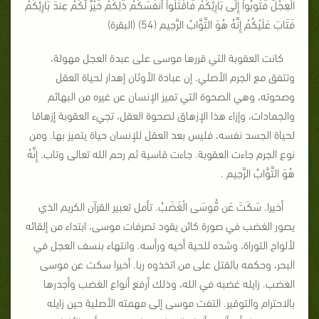
الْعِجْلَ فَتُوبُواْ إِلَى بَارِئِكُمْ فَاقْتُلُواْ أَنفُسَكُمْ ذَلِكُمْ خَيْرٌ لَّكُمْ عِندَ بَارِئِكُمْ
فَتَابَ عَلَيْكُمْ إِنَّهُ هُوَ التَّوَّابُ الرَّحِيم (54) (البقرة)
كانت العقوبة التي قررها موسى على عبدة العجل مهولة،
وتتفق مع الجرم الأصلي. إن عبادة الأوثان إهدار لحياة العقل
وصحوته، وهي الصحوة التي تميز الإنسان عن غيره من البهائم
والجمادات، وإزاء هذا الإزهاق لصحوة العقل، تجيء العقوبة إزهاقا
لحياة الجسد نفسه، فليس بعد العقل للإنسان حياة يتميز بها. ومن
نوع الجرم جاءت العقوبة. جاءت قاسية ثم رحم الله تعالى وتاب. إِنَّهُ
هُوَ التَّوَّابُ الرَّحِيم .
أخيرا. سَكَتَ عَن مُّوسَى الْغَضَبُ. تأمل تعبير القرآن الكريم الذي
يصور الغضب في صورة كائن يقود تصرفات موسى، ابتداء من إلقائه
لألواح التوراة، وشده للحية أخيه ورأسه. وانتهاء بنسف العجل في
البحر، وحكمه بالقتل على من اتخذوه ربا. أخيرا سكت عن موسى
الغضب. زايله غضبه في الله، وذلك أرفع أنواع الغضب وأجدرها
بالاحترام والتوقير. التفت موسى إلى مهمته الأصلية حين زايله