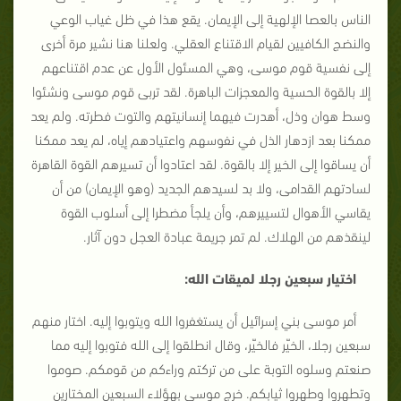
الناس بالعصا الإلهية إلى الإيمان. يقع هذا في ظل غياب الوعي
والنضج الكافيين لقيام الاقتناع العقلي. ولعلنا هنا نشير مرة أخرى
إلى نفسية قوم موسى، وهي المسئول الأول عن عدم اقتناعهم
إلا بالقوة الحسية والمعجزات الباهرة. لقد تربى قوم موسى ونشئوا
وسط هوان وذل، أهدرت فيهما إنسانيتهم والتوت فطرته. ولم يعد
ممكنا بعد ازدهار الذل في نفوسهم واعتيادهم إياه، لم يعد ممكنا
أن يساقوا إلى الخير إلا بالقوة. لقد اعتادوا أن تسيرهم القوة القاهرة
لسادتهم القدامى، ولا بد لسيدهم الجديد (وهو الإيمان) من أن
يقاسي الأهوال لتسييرهم، وأن يلجأ مضطرا إلى أسلوب القوة
لينقذهم من الهلاك. لم تمر جريمة عبادة العجل دون آثار.
اختيار سبعين رجلا لميقات الله:
أمر موسى بني إسرائيل أن يستغفروا الله ويتوبوا إليه. اختار منهم
سبعين رجلا، الخيّر فالخيّر، وقال انطلقوا إلى الله فتوبوا إليه مما
صنعتم وسلوه التوبة على من تركتم وراءكم من قومكم. صوموا
وتطهروا وطهروا ثيابكم. خرج موسى بهؤلاء السبعين المختارين