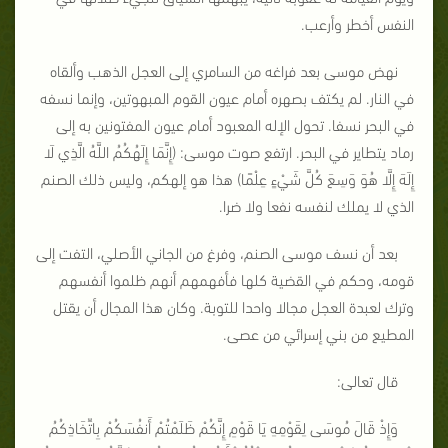
النفس أخطر وأرعب.
نهض موسى بعد فراغه من السامري إلى العجل الذهب وألقاه
في النار. لم يكتف بصهره أمام عيون القوم المبهوتين، وإنما نسفه
في البحر نسفا. تحول الإله المعبود أمام عيون المفتونين به إلى
رماد يتطاير في البحر. ارتفع صوت موسى: (إِنَّمَا إِلَهُكُمُ اللَّهُ الَّذِي لَا
إِلَهَ إِلَّا هُوَ وَسِعَ كُلَّ شَيْءٍ عِلْمًا) هذا هو إلهكم، وليس ذلك الصنم
الذي لا يملك لنفسه نفعا ولا ضرا.
بعد أن نسف موسى الصنم، وفرغ من الجاني الأصلي، التفت إلى
قومه، وحكم في القضية كلها فأفهمهم أنهم ظلموا أنفسهم
وترك لعبدة العجل مجالا واحدا للتوبة. وكان هذا المجال أن يقتل
المطيع من بني إسرائي من عصى.
قال تعالى:
وَإِذْ قَالَ مُوسَى لِقَوْمِهِ يَا قَوْمِ إِنَّكُمْ ظَلَمْتُمْ أَنفُسَكُمْ بِاتِّخَاذِكُمُ