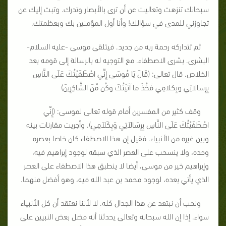
سبحانك تنزهت وتعاليت عن أن ترى بالأبصار وتدرك. وتبت إليك عن
تجاوزني للمدى في سؤالك! وأنا أول المؤمنين بك وبعظمتك.
ثم تتداركه رحمة ربه من جديد. فيتلقى موسى -عليه السلام-
البشرى. بشرى الاصطفاء. مع التوجيه له بالرسالة إلى قومه بعد
الخلاص. قال تعالى: (قَالَ يَا مُوسَى إِنِّي اصْطَفَيْتُكَ عَلَى النَّاسِ
بِرِسَالاَتِي وَبِكَلاَمِي فَخُذْ مَا آتَيْتُكَ وَكُن مِّنَ الشَّاكِرِينَ)
وقف كثير من المفسرين أمام قوله تعالى لموسى: (إِنِّي
اصْطَفَيْتُكَ عَلَى النَّاسِ بِرِسَالاَتِي وَبِكَلاَمِي). وأجريت مقارنات بينه
وبين غيره من الأنبياء. فقيل إن هذا الاصطفاء كان خاصا بعصره
وحده، ولا ينسحب على العصر الذي سبقه لوجود إبراهيم فيه،
وإبراهيم خير من موسى، أيضا لا ينطبق هذا الاصطفاء على العصر
الذي يأتي بعده، لوجود محمد بن عبد الله فيه، وهو أفضل منهما.
ونحب أن نبتعد عن هذا الجدال كله. لا لأننا نعتقد أن كل الأنبياء
سواء. إذا إن الله سبحانه وتعالى يحدثنا أنه فضل بعض النبيين على