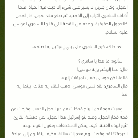
العجل. وكان جبريل لا يسير على شيء إلا دبت فيه الحياة. فلما
أضاف السامري التراب إلى الذهب، ثم صنع منه العجل، خار العجل
كالعجول الحقيقية. وهذه هي القصة التي قالها السامري لموسى
عليه السلام.
بعد ذلك، خرج السامري على بني إسرائيل بما صنعه..
سألوه: ما هذا يا سامري؟
قال: هذا إلهكم وإله موسى!
قالوا: لكن موسى ذهب لميقات إلهه.
قال السامري: لقد نسي موسى. ذهب للقاء ربه هناك، بينما ربه
هنا.
وهبت موجة من الرياح فدخلت من دبر العجل الذهب وخرجت من
فمه فخار العجل. وعبد بنو إسرائيل هذا العجل. لعل دهشة القارئ
تثور لهذه الفتنة. كيف يمكن الاستخفاف بعقول القوم لهذه
الدرجة؟! لقد وقعت لهم معجزات هائلة. فكيف ينقلبون إلى عبادة