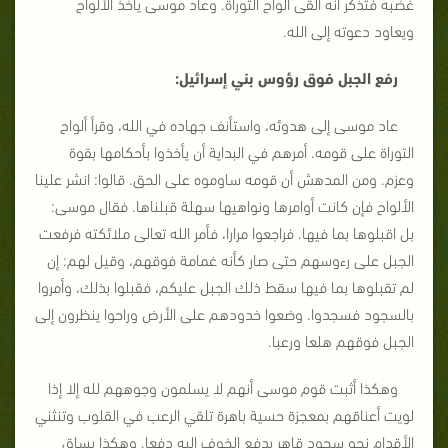
غضبه فتذكر أنه ألقى ألواح التوراة. وعاد موسى يأخذ الألواح
ويعاود دعوته إلى الله.
رفع الجبل فوق رؤوس بني إسرائيل:
عاد موسى إلى هدوئه، واستأنف جهاده في الله، وقرأ ألواح
التوراة على قومه. أمرهم في البداية أن يأخذوا بأحكامها بقوة
وعزم. ومن المدهش أن قومه ساوموه على الحق. قالوا: انشر علينا
الألواح فإن كانت أوامرها ونواهيها سهلة قبلناها. فقال موسى:
بل اقبلوها بما فيها. فراجعوا مرارا، فأمر الله تعالى ملائكته فرفعت
الجبل على رءوسهم حتى صار كأنه غمامة فوقهم، وقيل لهم: إن
لم تقبلوها بما فيها سقط ذلك الجبل عليكم، فقبلوا بذلك، وأمروا
بالسجود فسجدوا. وضعوا خدودهم على الأرض وراحوا ينظرون إلى
الجبل فوقهم هلعا ورعبا.
وهكذا أثبت قوم موسى أنهم لا يسلمون وجوههم لله إلا إذا
لويت أعناقهم بمعجزة حسية باهرة تلقي الرعب في القلوب وتنثني
الأقدام نحو سجود قاهر يدفع الخوف إليه دفعا. وهكذا يساق