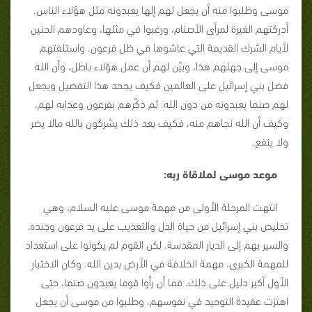
موسى وطلبوا منه أن يجعل لهم إلها يعبدونه مثل هؤلاء الناس.
أدركتهم الغيرة لمرأى الأصنام، ورغبوا في مثلها، وعاودهم الحنين
لأيام الشرك القديمة التي عاشوها في ظل فرعون. واستلفتهم
موسى إلى جهلهم هذا، وبيّن لهم أن عمل هؤلاء باطل، وأن الله
فضل بني إسرائيل على العالمين فكيف يجحد هذا التفضيل ويجعل
لهم صنما يعبدونه من دون الله. ثم ذكّرهم بفرعون وعذابه لهم،
وكيف أن الله نجاهم منه، فكيف بعد ذلك يشركون بالله مالا يضر
ولا ينفع.
موعد موسى لملاقاة ربه:
انتهت المرحلة الأولى من مهمة موسى عليه السلام، وهي
تخليص بني إسرائيل من حياة الذل والتعذيب على يد فرعون وجنده.
والسير بهم إلى الديار المقدسة. لكن القوم لم يكونوا على استعداد
للمهمة الكبرى، مهمة الخلافة في الأرض بدين الله. وكان الاختبار
الأول أكبر دليل على ذلك. فما أن رأوا قوما يعبدون صنما، حتى
اهتزت عقيدة التوحيد في نفوسهم، وطلبوا من موسى أن يجعل