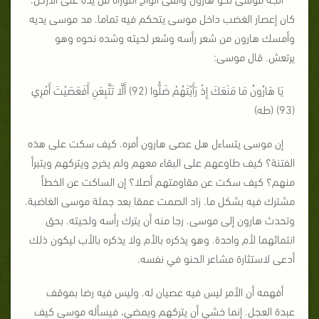
كان إعصار الغضب داخل موسى يتحكم فيه تماما. مد موسى يديه
وأمسك هارون من شعر رأسه وشعر لحيته وشده نحوه وهو
يرتعش. قال موسى:
يَا هَارُونُ مَا مَنَعَكَ إِذْ رَأَيْتَهُمْ ضَلُّوا (92) أَلَّا تَتَّبِعَنِ أَفَعَصَيْتَ أَمْرِي
(93) (طه)
إن موسى يتساءل هل عصى هارون أمره. كيف سكت على هذه
الفتنة؟ كيف طاوعهم على البقاء معهم ولم يخرج ويتركهم ويتبرأ
منهم؟ كيف سكت عن مقاومتهم أصلا؟ إن الساكت عن الخطأ
مشترك فيه بشكل ما. زاد الصمت عمقا بعد جملة موسى الغاضبة.
وتحدث هارون إلى موسى. رجا منه أن يترك رأسه ولحيته. بحق
انتمائهما لأم واحدة. وهو يذكره بالأم ولا يذكره بالأب ليكون ذلك
أدعى لاستثارة مشاعر الحنو في نفسه.
أفهمه أن الأمر ليس فيه عصيان له. وليس فيه رضا بموقف
عبدة العجل. إنما خشي أن يتركهم ويمضي، فيسأله موسى كيف