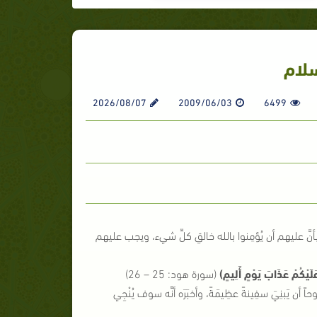
لسلام
2026/08/07
2009/06/03
6499
 بأنَّ عليهم أن يُؤمِنوا بالله خالقِ كلِّ شيء، ويجب عليهم
 عَلَيْكُمْ عَذَابَ يَوْمٍ أَلِيمٍ
)
(سورة هود: 25 – 26)
ن يَبنِيَ سفِينةً عظِيمَةً، وأخبَرَه أنَّه سوف يُنْجِي