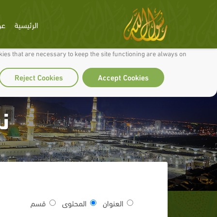
الرئيسية
عن
 to make our site work well for you and so we can continually improve it.
ies that are necessary to keep the site functioning are always on
Reject Cookies
Accept Cookies
نب
العنوان
المحتوى
قسم