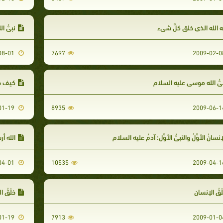
َّه الله الذي خلق كلَّ شيء
نبيُّ ا
2009-08-01
7697
يُّ الله موسى عليه السلام
كيف ظه
2009-01-19
8935
إنسانُ الأوَّلُ والنبيُّ الأوَّل: آدمُ عليه السلام
الله أ
2009-04-01
10535
لْقُ الإنسان
خلْقُ ا
2009-01-19
7913