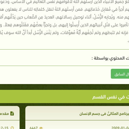
غ جميعُ الأنبياء الذين أرسلَهم الله لأقوامهم نفسَ التعاليم في الأساس، ودعَوْا أق
م أجراً في مُقابِل خَدَماتِهم، فمن أرسلَهم اللهُ لنقل كلماتِه للناس لا يفعلون هذا، 
هم منه. ويُجابِه الرُّسُلُ، أثناء توصيل رسالاتهم، العديدَ مِن الصِّعابِ حين يَذُمُّهم أ
آمروا على قتْلِ أنبيائهم الذين أُرسِلُوا إليهم، بل وتجرَّأ بعضُهُم فقَتَلُوهم فِعلاً. ول
إنه لم تثبطهم ولم تُخِفْهم أيَّةُ مُعوِّقات، ولم يَنْسَ الرُّسُل أبداً أنَّ الله سوف يُ
.
 المحتوي بواسطة :
ال السابق
ت في نفس القسم
برنامج المثاليُّ في جسم الإنسان
مقدم
2008-12-15
6467