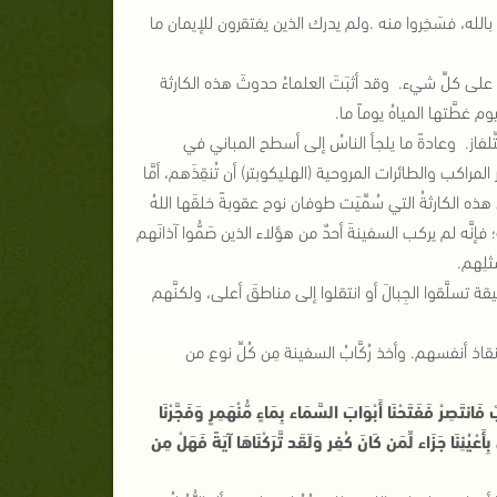
بالله، فسَخِروا منه .ولم يدرك الذين يفتقرون للإيمان ما
اض على كلِّ شيء. وقد أثبَتَ العلماءُ حدوثَ هذه الكارثة
يوم غطَّتها المياهُ يوماً ما.
لفاز. وعادةً ما يلجأ الناسُ إلى أسطح المباني في
راكب والطائرات المروحية (الهليكوبتر) أن تُنقِذَهم، أمَّا
هذه الكارثةُ التي سُمِّيَت طوفان نوح عقوبةً خلقَها اللهُ
 فإنَّه لم يركب السفينةَ أحدٌ من هؤلاء الذين صَمُّوا آذانَهم
ثلِهم.
يقة تسلَّقوا الجِبالَ أو انتقلوا إلى مناطقَ أعلى، ولكنَّهم
نقاذ أنفسهم. وأخذ رُكَّابُ السفينة مِن كُلِّ نوع من
بٌ فَانتَصِرْ
فَفَتَحْنَا أَبْوَابَ السَّمَاء بِمَاءٍ مُّنْهَمِرٍ
وَفَجَّرْنَا
ِأَعْيُنِنَا جَزَاء لِّمَن كَانَ كُفِر
وَلَقَد تَّرَكْنَاهَا آيَةً فَهَلْ مِن