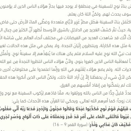
بناءُ نوحٍ للسفينة في مِنطقةٍ لا يوجد فيها بحارٌ هؤلاءِ الناس الذين لا يؤمنون 
وف يحدث لهم، ولكنَّ اللهَ كان يعلم.
تَمَل بناءُ السفينة هَطَل مطرٌ غَزِير لأيَّامٍ متعددة وغطَّى الماءُ الأرضَ حتى ف
ية، حيثُ تمَّ كشفُ العَدِيدِ مِن الدلائِلِ بالشرق الأوسط تُظهِر أنَّ الكثيرَ مِن جِبال ال
َّ أنَّك قد شاهدت العديد من الفيضانات في مختلف أنحاء العالم على شاشة التِّ
مثل هذه الكارثة، وينتظرون إتْيَانَ النجدة. ولا يمكن في مثل هذه الحالات لغير الم
نبيِّ الله نوحٍ عليه السلام فلم يكن هناك ما يُنقِذُهم إلا سفينةُ نوحٍ. وتُمثِّل 
ً لمعاقَبة الناس الذين كفروا بنوح، ولأنَّ هؤلاء الناس انتظروا النجدةَ مِن غير الله؛
يرات الله. ولم يضع هؤلاء ثِقَتَهم في اللهِ وإنَّما اعتمدوا على مخلوقاتٍ أخرى م
ن لأيِّ شيء أن يحفظَنا إلاَّ إنْ أراد اللهُ ذلك، ولكنَّ الناس الذين أنكروا هذه الحق
 لم يتمكَّنوا مِن إنقاذ أنفُسِهم مِن الغرق.
ددٌ قليلٌ جِدًّا من الناس بالله ووثِقوا به، ممَّا قادَهم لِرُكوب السفينة مع نوح وإ
نات زوجاً؛ كما أمرهم الله تعالى، ويحكي لنا القرآن هذه الأحداث كما يلي:
ْ قَبْلَهُمْ قَوْمُ نُوحٍ فَكَذَّبُوا عَبْدَنَا وَقَالُوا مَجْنُونٌ وَازْدُجِرَ
فَدَعَا رَبَّهُ أَنِّي مَغْلُو
 عُيُوناً فَالْتَقَى الْمَاء عَلَى أَمْرٍ قَدْ قُدِرَ
وَحَمَلْنَاهُ عَلَى ذَاتِ أَلْوَاحٍ وَدُسُرٍ
تَجْرِي ب
فَكَيْفَ كَانَ عَذَابِي وَنُذُرِ
) (سورة القمر:9 – 16)