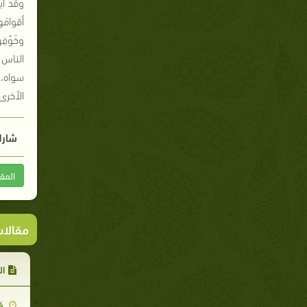
وقد أبل
أقوامَه
وخَوْفِ
الناس ت
سواه، ف
الأخرى
شارك
المق
مقالا
ال
2009-01-04