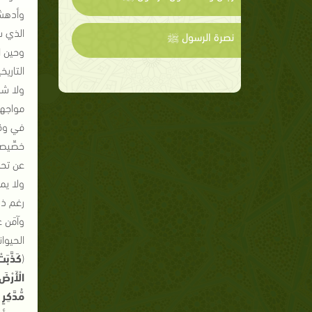
وأدهش 
الذي س
نصرة الرسول ﷺ
وحين اك
التاريخ
ولا شك
مواجهة 
في وقت 
خصِّيصا
عن تحذ
ولا يمك
رغم ذلك
وآمَن ع
الحيوا
(
كَذَّبَت
الْأَرْضَ
مُّدَّكِرٍ