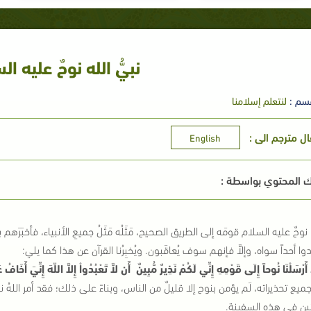
نبيُّ الله نوحٌ عليه ا
سم :
لنتعلم إسلامنا
ال مترجم الى :
English
 المحتوي بواسطة :
نوحٌ عليه السلام قومَه إلى الطريق الصحيح، مَثَلُه مَثَلُ جميعِ الأنبياء، فأخبَرَهم
َعبدوا أحداً سواه، وإلاَّ فإنهم سوف يُعاقَبون. ويُخبِرُنا القرآن عن هذا كما يلي:
 أَرْسَلْنَا نُوحاً إِلَى قَوْمِهِ إِنِّي لَكُمْ نَذِيرٌ مُّبِينٌ
أَن لاَّ تَعْبُدُواْ إِلاَّ اللّهَ إِنِّيَ أَخَافُ
يع تحذيراته، لَم يؤمن بنوح إلا قليلٌ من الناس، وبناءً على ذلك؛ فقد أمر اللهُ نوحاً أ
ين في هذه السفينة.