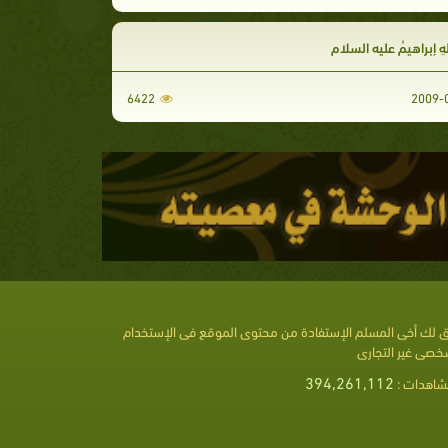
للهِ إبراهيمُ عليه السلام
6422
 لك أخى المسلم الإستفادة من محتوى الموقع فى الإستخدام
خصى غير التجارى
394,261,112
شاهدات :