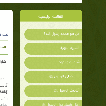
القائمة الرئيسية
من هو محمد رسول الله؟
تحت ق
المق
السيرة النبوية
شارك
شبهات و ردود
على خطى الرسول ﷺ
دعا 
ألاَّ ي
أحاديث الرسول ﷺ
(
وَلَقَدْ
ورغم جم
رجال ونساء حول الرسول ﷺ
المؤمن