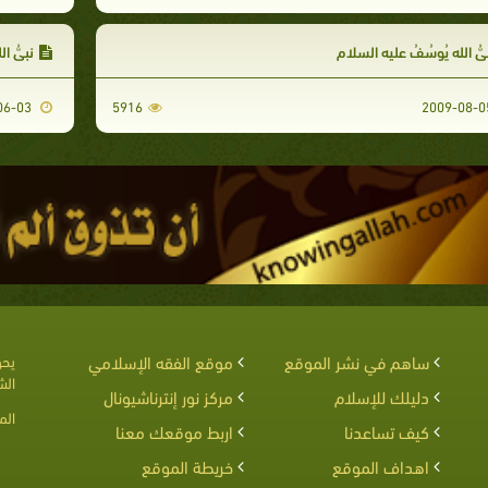
بِيُّ الله يُوسُفُ عليه السلام
نبيُّ ا
2009-06-03
5916
ساهم في نشر الموقع
موقع الفقه الإسلامي
يحق
الش
دليلك للإسلام
مركز نور إنترناشيونال
الم
كيف تساعدنا
اربط موقعك معنا
اهداف الموقع
خريطة الموقع