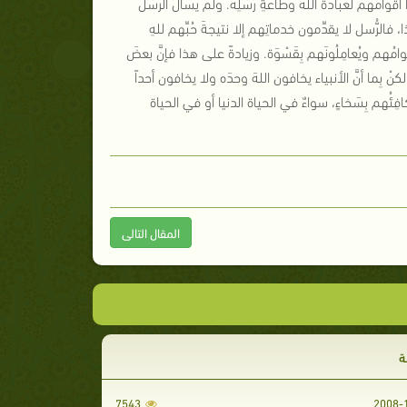
وامهم لعبادة الله وطاعةِ رُسُلِه. ولم يسأل الرُّسُلُ
فالرُّسل لا يقدِّمون خدماتِهم إلا نتيجةَ حُبِّهم للهِ
قوامُهم ويُعامِلُونَهم بِقَسْوَة. وزيادةً على هذا فإنَّ بعضَ
كنْ بِما أنَّ الأنبياء يخافون اللهَ وحدَه ولا يخافون أحداً
كافِئُهم بِسَخاءٍ، سواءٌ في الحياة الدنيا أو في الحياة
المقال التالى
ة
7543