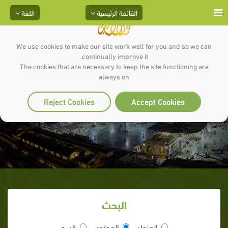
القائمة الرئيسية
اللغة
We use cookies to make our site work well for you and so we can
continually improve it.
The cookies that are necessary to keep the site functioning are
always on
حدود طاعة الأمير
Reject Cookies
Accept Cookies
البحث
العنوان
المحتوى
قسم