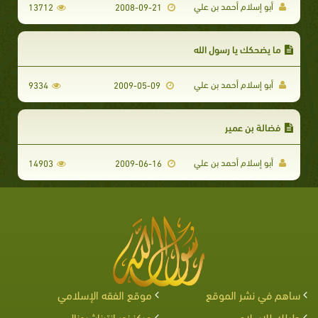
أبو إسلام أحمد بن علي
13712
2008-09-21
ما يضحكك يا رسول الله
أبو إسلام أحمد بن علي
9334
2009-05-09
فضالة بن عمير
أبو إسلام أحمد بن علي
14903
2009-06-16
ساهم في نشر الموقع
موقع الفقه الإسلامي
دليلك للإسلام
مركز نور إنترناشيونال