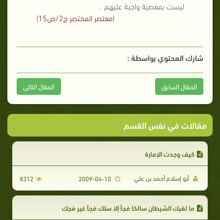
ليست بمعصية واجبة عليهم .
(معتصر المختصر ج2/ص15)
شارك المحتوي بواسطة :
المقال السابق
المقال التالى
مقالات في نفس القسم
كيف وجدت الإمارة
أبو إسلام أحمد بن علي
8312
2009-04-10
ما لقيك الشيطان سالكا فجاً إلا سلك فجاً غير فجك