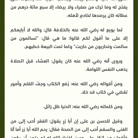
يفتح له وما ترك من صفراء ولا بيضاء إلا سبع مائة درهم من
عطائه كان يرصدها لخادمٍ لأهله.
لما بويع له رضي الله عنه بالخلافة قال: والله لا أبايعكم
إلا على ما أقول لكم قالوا: ما هي قال: "تسالمون من
سالمت وتحاربون من حاربت" ولما تمت البيعة خطبهم.
وروى أنه رضي الله عنه كان يقول: العشاء قبل الصلاة
يذهب النفس اللوامة.
ومن أقواله رضي الله عنه: رُفع الكتاب وجفّ القلم وأمور
تقضي في كتاب قد خلا.
ومن كلماته رضي الله عنه: الدنيا ظل زائل.
وقيل للحسن بن على إن أبا زرٍ يقول: الفقر أحب إلى من
الغنى والسقم أحب إلى من الصحة فقال: رحم الله أبا زر أما أنا
فأقول: من اتكل على حسن اختيار الله له لم يتمن أن يكون