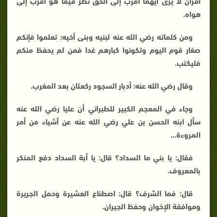
أمران لا يرى أيهما أقرب إلى الحق نظر فيما هو أقرب إلى
هواه.
ومن كلماته رضي الله عنه لبنيه وبنى أخيه: تعلموا فإنكم
صغار قوم اليوم وتكونوا كبارهم غدا فمن لم يحفظ منكم
فليكتب.
وقال رضي الله عنه: أدبار السجود ركعتان بعد المغرب.
وجاء في المعجم الكبير للطبراني أن عليا رضي الله عنه
سأل ابنه الحسن بن علي رضي الله عنه عن أشياء من أمر
المروءة...
فقال: يا بني ما السداد؟ قال: يا أبة السداد دفع المنكر
بالمعروف.
قال: فما الشرف؟ قال: اصطناع العشيرة وحمل الجريرة
وموافقة الإخوان وحفظ الجيران.