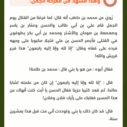
رُويَ عن محمد بن حاطب أنه قال: لما فرغنا من القتال يوم
الجمل قام علي بن أبي طالب والحسن وعمّار بن ياسر
وصعصعة بن صوحان والأشتر ومحمد بن أبي بكر يطوفون
في القتلى فأبصر الحسن بن علي قتيلا مكبوبا على وجهه
فرده على قفاه وقال: "إنا لله وإنا إليه راجعون" هذا فرع
قريش والله!
فقال أبوه : من هو يا بني قال : محمد بن طلحة!
قال : "إنا لله وإنا إليه راجعون" إن كان من علمته لشابا
صالحا. ثم قعد كئيبا حزينا فقال الحسن يا أبت كنت أنهاك عن
هذا المسير فغلبك على رأيك فلان وفلان!
قال: قد كان ذلك يا بني ولوددت أني مت قبل هذا بعشرين
سنة.