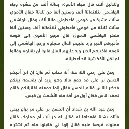
وثلاثين ألف قال فجاء الأموي بمائة ألف من عشرة وجاء
الهاشمي بثلاثمائة ألف وستين ألفا من ثلاثة فقال الأموي
سألت عشرة من قومي فأعطوني مائة ألف وقال الهاشمي
سألت ثلاثة من قومي فأعطوني ثلاثمائة ألف وستين ألفا
ففخر الهاشمي الأموي قال فرجع الأموي إلى قومه
فأخبرهم الخبر ورد عليهم المال فقبلوه ورجع الهاشمي إلى
قومه فأخبرهم الخبر ورد عليهم المال فأبوا أن يقبلوه وقالوا
لم نكن لنأخذ شيئا قد أعطيناه.
وعن علي رضي الله عنه أنه خطب ثم قال: إن ابن أخيكم
الحسن بن علي قد جمع مالا وهو يريد أن يقسمه بينكم
فحضر الناس فقام الحسن فقال إنما جمعته لفقرائكم فقام
نصف الناس فكان أول من أخذ منه الأشعث بن قيس.
وعن عبد الله بن شداد أن الحسن بن علي مر براع يرعى
فأتاه بشاة فأهداها له فقال له حر أنت أم مملوك فقال
مملوك فردها عليه فقال إنها لي فقبلها منه ثم اشتراه