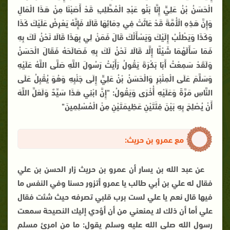
الْحَسَنُ بْنُ عَلِيٍّ إِنَّا بَنُو عَبْدِ الْمُطَّلِبِ قَدْ أَصَبْنَا مِنْ هَذَا الْمَالِ
وَإِنَّ هَذِهِ الْأُمَّةَ قَدْ عَاثَتْ فِي دِمَائِهَا قَالَا فَإِنَّهُ يَعْرِضُ عَلَيْكَ كَذَا
وَكَذَا وَيَطْلُبُ إِلَيْكَ وَيَسْأَلُكَ قَالَ فَمَنْ لِي بِهَذَا قَالَا نَحْنُ لَكَ بِهِ
فَمَا سَأَلَهُمَا شَيْئًا إِلَّا قَالَا نَحْنُ لَكَ بِهِ فَصَالَحَهُ فَقَالَ الْحَسَنُ
وَلَقَدْ سَمِعْتُ أَبَا بَكْرَةَ يَقُولُ رَأَيْتُ رَسُولَ اللَّهِ صَلَّى اللَّهُ عَلَيْهِ
وَسَلَّمَ عَلَى الْمِنْبَرِ وَالْحَسَنُ بْنُ عَلِيٍّ إِلَى جَنْبِهِ وَهُوَ يُقْبِلُ عَلَى
النَّاسِ مَرَّةً وَعَلَيْهِ أُخْرَى وَيَقُولُ: "إِنَّ ابْنِي هَذَا سَيِّدٌ وَلَعَلَّ اللَّهَ
أَنْ يُصْلِحَ بِهِ بَيْنَ فِئَتَيْنِ عَظِيمَتَيْنِ مِنْ الْمُسْلِمِينَ"
مع عمرو بن حريث:
عن عبد الله بن يسار أن عمرو بن حريث زار الحسن بن علي
فقال له علي بن أبي طالب يا عمرو أتزور حسنا وفي النفس ما
فيها قال نعم يا علي لست برب قلبي تصرفه حيث شئت فقال
علي أما أن ذلك لا يمنعني من أن أؤدي إليك النصيحة سمعت
رسول الله صلى الله عليه وسلم يقول: ما من امرئ مسلم