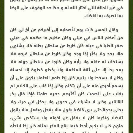
في غير الحالة التي اختار الله له و هذا حد الوقوف على الرضا
بما تصرف به القضاء.
وقال الحسن ذات يوم لأصحابه إنى أخبركم عن أخ لي كان
من أعظم الناس في عيني وكان عظيم ما عظمه في عيني
صغر الدنيا في عينه كان خارجا عن سلطان بطنه فلا يشتهى
مالا يجد ولا يكثر إذا وجد وكان خارجا عن سلطان فرجه فلا
يستخف له عقله ولا رأيه وكان خارجا عن سلطان جهله فلا
يمد يدا إلا على ثقة المنفعة ولا يخطو خطوة إلا لحسنة
وكان لا يسخط ولا يتبرم كان إذا جامع العلماء يكون على أن
يسمع أحرص منه على أن يتكلم وكان إذا غلب على الكلام لم
يغلب على الصمت كان أكثرهم دهره صامتا فإذا قال يذر
القائلين وكان لا يشارك في دعوى ولا يدخل في مراء ولا
يدلى بحجة حتى يرى قاضيا يقول مالا يفعل ويفعل مالا يقول
تفضلا وتكرما كان لا يغفل عن إخوته ولا يستخص بشيء
منهم كان لا يكرم أحدا فيما يقع العذر بمثله كان إذا ابتدأه