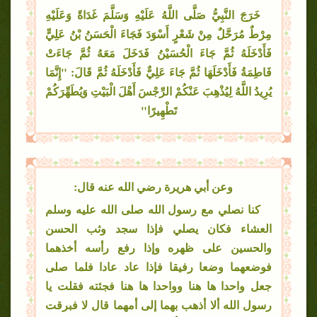
خَرَجَ النَّبِيُّ صَلَّى اللَّهُ عَلَيْهِ وَسَلَّمَ غَدَاةً وَعَلَيْهِ
مِرْطٌ مُرَحَّلٌ مِنْ شَعْرٍ أَسْوَدَ فَجَاءَ الْحَسَنُ بْنُ عَلِيٍّ
فَأَدْخَلَهُ ثُمَّ جَاءَ الْحُسَيْنُ فَدَخَلَ مَعَهُ ثُمَّ جَاءَتْ
فَاطِمَةُ فَأَدْخَلَهَا ثُمَّ جَاءَ عَلِيٌّ فَأَدْخَلَهُ ثُمَّ قَالَ: "إِنَّمَا
يُرِيدُ اللَّهُ لِيُذْهِبَ عَنْكُمْ الرِّجْسَ أَهْلَ الْبَيْتِ وَيُطَهِّرَكُمْ
تَطْهِيرًا"
وعن أبي هريرة رضي الله عنه قال:
كنا نصلي مع رسول الله صلى الله عليه وسلم
العشاء فكان يصلي فإذا سجد وثب الحسن
والحسين على ظهره وإذا رفع رأسه أخذهما
فوضعهما وضعا رفيقا فإذا عاد عادا فلما صلى
جعل واحدا ها هنا وواحدا ها هنا فجئته فقلت يا
رسول الله ألا أذهب بهما إلى أمهما قال لا فبرقت