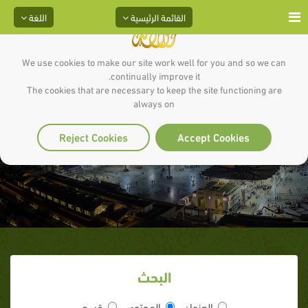
القائمة الرئيسية
اللغة
We use cookies to make our site work well for you and so we can
continually improve it.
The cookies that are necessary to keep the site functioning are
always on
الحسن بن علي
Reject Cookies
Accept Cookies
البحث
العنوان
المحتوى
قسم