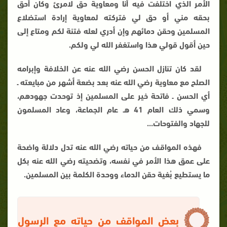
الأمر الذي اختلفت فيه أنا ومعاوية حق لامرئ وكان أحق
بحقه مني أو حق لي فتركته لمعاوية إرادة استضلاع
المسلمين وحقن دمائهم وإن أدري لعله فتنة لكم ومتاع إلى
حين أقول قولي هذا واستغفر الله لي ولكم.
لقد كان تنازل الحسن رضي الله عنه عن الخلافة وإبرامه
الصلح مع معاوية رضي الله عنه بعد بضعة أشهر من مبايعته ـ
أي الحسن ـ فاتحة خير على المسلمين إذ توحدت جهودهم،
وسمي ذلك العام 41 هـ عام الجماعة، وعاد المسلمون
للجهاد والفتوحات...
فهذه المواقف من حياته رضي الله عنه تدل دلالة واضحة
على عمق هذا الأمر في نفسه، وتضحيته رضي الله عنه بكل
ما يستطيع بُغية حقن الدماء ووحدة الكلمة بين المسلمين.
بعض المواقف من حياته مع الرسول