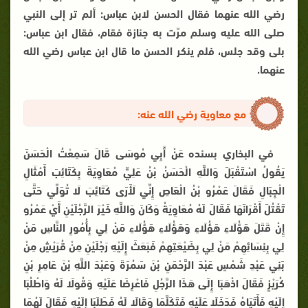
رضي الله عنهما فقال الحسن لابن عباس: ألم تر إلى النبي
صلى الله عليه وسلم مرّت به جنازة فقام، فقال ابن عباس:
بلى وقد جلس، فلم ينكر الحسن ما قال ابن عباس رضي الله
عنهما.
مع معاوية رضي الله عنه:
في البخاري بسنده عَنْ أَبِي مُوسَى قَالَ سَمِعْتُ الْحَسَنَ
يَقُولُ اسْتَقْبَلَ وَاللَّهِ الْحَسَنُ بْنُ عَلِيٍّ مُعَاوِيَةَ بِكَتَائِبَ أَمْثَالِ
الْجِبَالِ فَقَالَ عَمْرُو بْنُ الْعَاصِ إِنِّي لَأَرَى كَتَائِبَ لَا تُوَلِّي حَتَّى
تَقْتُلَ أَقْرَانَهَا فَقَالَ لَهُ مُعَاوِيَةُ وَكَانَ وَاللَّهِ خَيْرَ الرَّجُلَيْنِ أَيْ عَمْرُو
إِنْ قَتَلَ هَؤُلَاءِ هَؤُلَاءِ وَهَؤُلَاءِ هَؤُلَاءِ مَنْ لِي بِأُمُورِ النَّاسِ مَنْ
لِي بِنِسَائِهِمْ مَنْ لِي بِضَيْعَتِهِمْ فَبَعَثَ إِلَيْهِ رَجُلَيْنِ مِنْ قُرَيْشٍ مِنْ
بَنِي عَبْدِ شَمْسٍ عَبْدَ الرَّحْمَنِ بْنَ سَمُرَةَ وَعَبْدَ اللَّهِ بْنَ عَامِرِ بْنِ
كُرَيْزٍ فَقَالَ اذْهَبَا إِلَى هَذَا الرَّجُلِ فَاعْرِضَا عَلَيْهِ وَقُولَا لَهُ وَاطْلُبَا
إِلَيْهِ فَأَتَيَاهُ فَدَخَلَا عَلَيْهِ فَتَكَلَّمَا وَقَالَا لَهُ فَطَلَبَا إِلَيْهِ فَقَالَ لَهُمَا