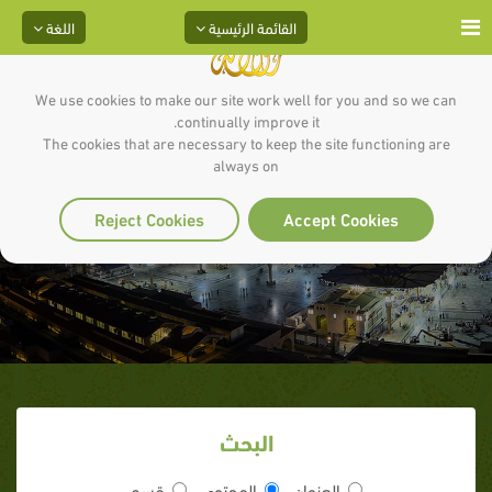
القائمة الرئيسية
اللغة
We use cookies to make our site work well for you and so we can
continually improve it.
The cookies that are necessary to keep the site functioning are
always on
الشريط الثالث
Reject Cookies
Accept Cookies
البحث
العنوان
المحتوى
قسم