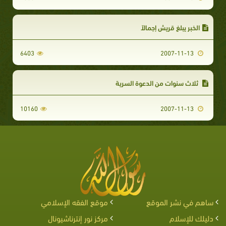
الخبر يبلغ قريش إجمالاً
6403
2007-11-13
ثلاث سنوات من الدعوة السرية
10160
2007-11-13
ساهم في نشر الموقع
موقع الفقه الإسلامي
دليلك للإسلام
مركز نور إنترناشيونال