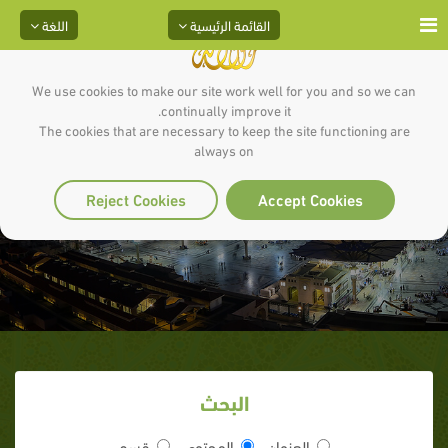
القائمة الرئيسية
اللغة
We use cookies to make our site work well for you and so we can
continually improve it.
The cookies that are necessary to keep the site functioning are
always on
الصلاة
Reject Cookies
Accept Cookies
البحث
العنوان
المحتوى
قسم