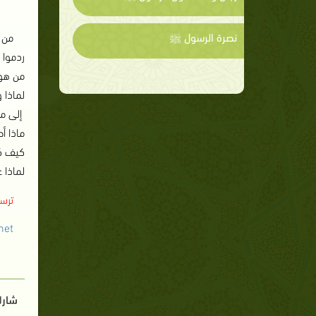
نصرة الرسول ﷺ
من ه
ردموا
=
من هو 
لماذا 
إلى م
ماذا أ
كيف كا
لماذا 
ترسل
net
شارك