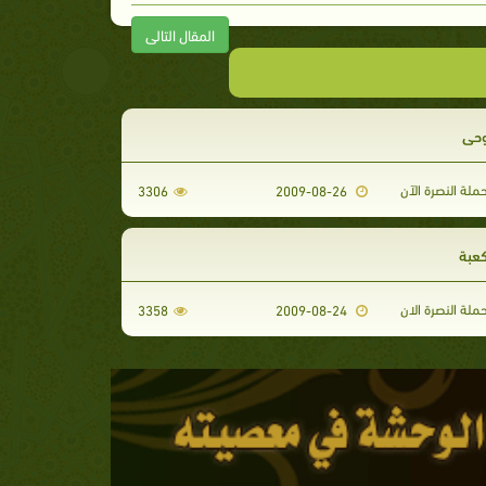
المقال التالى
وحي
لة النصرة الآن
3306
2009-08-26
كعبة
لة النصرة الان
3358
2009-08-24