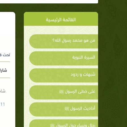
القائمة الرئيسية
من هو محمد رسول الله؟
تحت ق
السيرة النبوية
شارك
شبهات و ردود
شاه
على خطى الرسول ﷺ
511
أحاديث الرسول ﷺ
رجال ونساء حول الرسول ﷺ