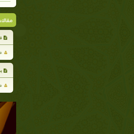
مقالا
ق
فر
بح
فر