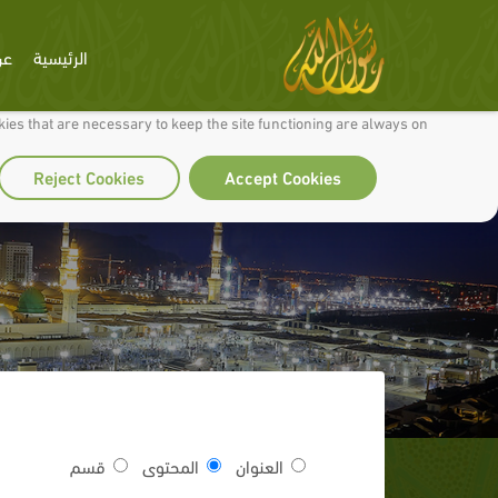
الرئيسية
عن
 to make our site work well for you and so we can continually improve it.
ies that are necessary to keep the site functioning are always on
Reject Cookies
Accept Cookies
العنوان
المحتوى
قسم