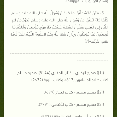
وسلم لعن زوارات القبور»(6).
5- «عَنْ عَائِشَةَ أَنَّهَا قَالَتْ كَانَ رَسُولُ اللَّهِ صلى الله عليه وسلم
كُلَّمَا كَانَ لَيْلَتُهَا مِنْ رَسُولِ اللَّهِ صلى الله عليه وسلم يَخْرُجُ مِنْ آخِرِ
اللَّيْلِ إِلَى الْبَقِيعِ فَيَقُولُ السَّلَامُ عَلَيْكُمْ دَارَ قَوْمٍ مُؤْمِنِينَ وَأَتَاكُمْ مَا
تُوعَدُونَ غَدًا مُؤَجَّلُونَ وَإِنَّا إِنْ شَاءَ اللَّهُ بِكُمْ لَاحِقُونَ اللَّهُمَّ اغْفِرْ لِأَهْلِ
بَقِيعِ الْغَرْقَد»(7).
------------------------------------------------------------
--------------------
([1]) صحيح البخاري - كتاب المغازي (8144)، صحيح مسلم -
كتاب صلاة المسافرين (617)، وكتاب التوبة (9672).
([2]) صحيح مسلم - كتاب الجنائز (679).
([3]) صحيح مسلم - كتاب الأضاحي (7791).
([4]) سنن أبي داود - كتاب الجنائز (5323).