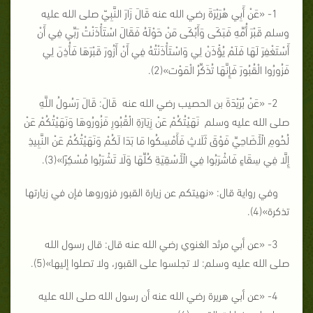
1- «عَنْ أَبِي هُرَيْرَةَ رضي الله عنه قَالَ زَارَ النَّبِيّ صلى الله عليه
وسلم قَبْرَ أُمِّهِ فَبَكَى وَأَبْكَى مَنْ حَوْلَهُ فَقَالَ اسْتَأْذَنْتُ رَبِّي فِي أَنْ
أَسْتَغْفِرَ لَهَا فَلَمْ يُؤْذَنْ لِي وَاسْتَأْذَنْتُهُ فِي أَنْ أَزُورَ قَبْرَهَا فَأُذِنَ لِي
فَزُورُوا الْقُبُورَ فَإِنَّهَا تُذَكِّرُ الْمَوْت»(2).
2- «عَنْ بُرَيْدَةَ بن الحصيب رضي الله عنه قَالَ: قَالَ رَسُولُ اللَّهِ
صلى الله عليه وسلم نَهَيْتُكُمْ عَنْ زِيَارَةِ الْقُبُورِ فَزُورُوهَا وَنَهَيْتُكُمْ عَنْ
لُحُومِ الْأَضَاحِيِّ فَوْقَ ثَلَاثٍ فَأَمْسِكُوا مَا بَدَا لَكُمْ وَنَهَيْتُكُمْ عَنْ النَّبِيذِ
إِلَّا فِي سِقَاءٍ فَاشْرَبُوا فِي الْأَسْقِيَةِ كُلِّهَا وَلَا تَشْرَبُوا مُسْكِرًا»(3).
وفي رواية قال: «نهيتكم عن زيارة القبور فزوروها فإن في زيارتها
تذكرة»(4).
3- «عن أبي مرثد الغنوي رضي الله عنه قال: قال رسول الله
صلى الله عليه وسلم: لا تجلسوا على القبور، ولا تصلوا إليها»(5).
4- «عن أبي هريرة رضي الله عنه أن رسول الله صلى الله عليه