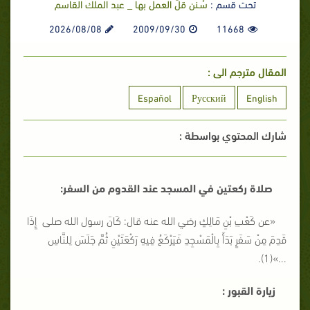
تحت قسم :
سُـنن قلَّ العمل بها _ عبد الملك القاسم
2026/08/08
2009/09/30
11668
المقال مترجم الى :
Español
Русский
English
شارك المحتوي بواسطة :
صلاة ركعتين في المسجد عند القدوم من السفر:
«عن كَعْبِ بْنِ مَالِكٍ رضي الله عنه قال: كَانَ رسول الله صلى إِذَا
قَدِمَ مِنْ سَفَرٍ بَدَأَ بِالْمَسْجِدِ فَيَرْكَعُ فِيهِ رَكْعَتَيْنِ ثُمَّ جَلَسَ لِلنَّاسِ
...»(1).
زيارة القبور :