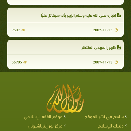
إخباره صلى الله عليه وسلم الزبير بأنه سيقاتل عليًا
9507
2007-11-13
ظهور المهدي المنتظر
56905
2007-11-13
ساهم في نشر الموقع
موقع الفقه الإسلامي
دليلك للإسلام
مركز نور إنترناشيونال