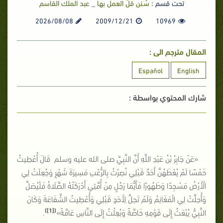
تحت قسم :
سُـنن قلَّ العمل بها _ عبد الملك القاسم
2026/08/08
2009/12/21
10969
المقال مترجم الى :
Español
English
شارك المحتوي بواسطة :
«عَنْ جَابِرُ بْنُ عَبْدِ اللَّهِ أَنَّ النَّبِيَّ صلى الله عليه وسلم
قَالَ أُعْطِيتُ
خَمْسًا لَمْ يُعْطَهُنَّ أَحَدٌ قَبْلِي نُصِرْتُ بِالرُّعْبِ مَسِيرَةَ شَهْرٍ وَجُعِلَتْ لِي
الْأَرْضُ مَسْجِدًا وَطَهُورًا فَأَيُّمَا رَجُلٍ مِنْ أُمَّتِي أَدْرَكَتْهُ الصَّلَاةُ فَلْيُصَلِّ
وَأُحِلَّتْ لِي الْمَغَانِمُ وَلَمْ تَحِلَّ لِأَحَدٍ قَبْلِي وَأُعْطِيتُ الشَّفَاعَةَ وَكَانَ
)
[1]
(
النَّبِيُّ يُبْعَثُ إِلَى قَوْمِهِ خَاصَّةً وَبُعِثْتُ إِلَى النَّاسِ عَامَّةً»
.