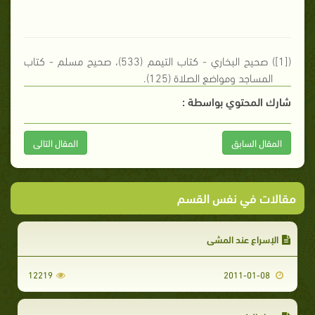
(
[1]
) صحيح البخاري - كتاب التيمم (533)، صحيح مسلم - كتاب
المساجد ومواضع الصلاة (125).
شارك المحتوي بواسطة :
المقال السابق
المقال التالى
مقالات في نفس القسم
الإسراع عند المشي
12219
2011-01-08