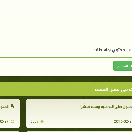
 المحتوي بواسطة :
ال السابق
ت في نفس القسم
رسول صلى الله عليه وسلم مبشّرا
الرسول
2010-02-27
5339