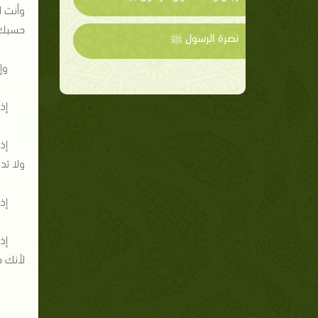
وأنت ا
حسبك
نصرة الرسول ﷺ
وإ
إذ
إذ
ولا تد
إذ
إذ
لأنك خ