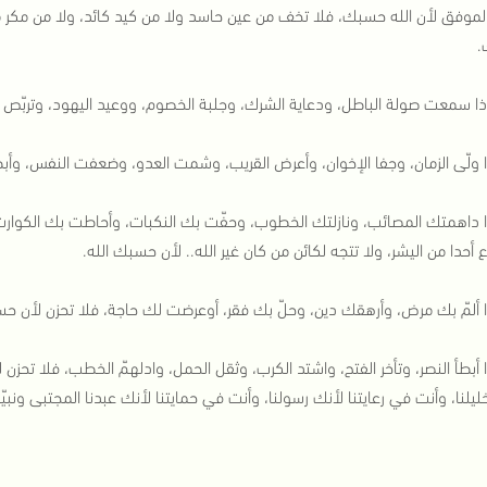
لموفق لأن الله حسبك، فلا تخف من عين حاسد ولا من كيد كائد، ولا من مكر ماك
.
ذا سمعت صولة الباطل، ودعاية الشرك، وجلبة الخصوم، ووعيد اليهود، وتربّص ا
ا ولّى الزمان، وجفا الإخوان، وأعرض القريب، وشمت العدو، وضعفت النفس، وأبط
ا داهمتك المصائب، ونازلتك الخطوب، وحفّت بك النكبات، وأحاطت بك الكوارث،
ع أحدا من اليشر، ولا تتجه لكائن من كان غير الله.. لأن حسبك الله.
ا ألمّ بك مرض، وأرهقك دين، وحلّ بك فقر، أوعرضت لك حاجة، فلا تحزن لأن حس
ا أبطأ النصر، وتأخر الفتح، واشتد الكرب، وثقل الحمل، وادلهمّ الخطب، فلا تح
ليلنا، وأنت في رعايتنا لأنك رسولنا، وأنت في حمايتنا لأنك عبدنا المجتبى ونبي