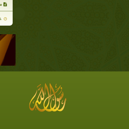
مح
2009-11-24