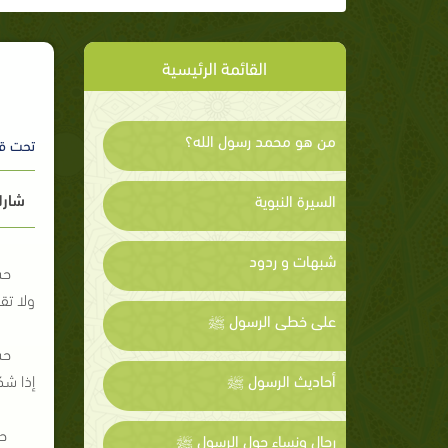
القائمة الرئيسية
من هو محمد رسول الله؟
تحت ق
شارك
السيرة النبوية
شبهات و ردود
حس
ولا تق
على خطى الرسول ﷺ
حس
أحاديث الرسول ﷺ
إذا شك
حس
رجال ونساء حول الرسول ﷺ