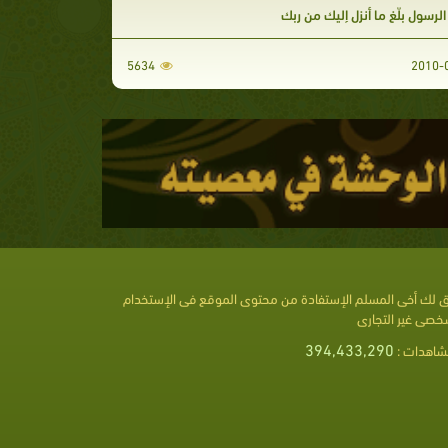
 الرسول بلّغ ما أنزل إليك من ربك
5634
 لك أخى المسلم الإستفادة من محتوى الموقع فى الإستخدام
خصى غير التجارى
394,433,290
شاهدات :