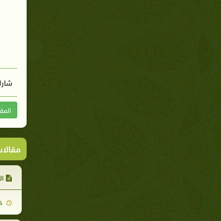
شارك
المق
مقالا
ال
2010-02-24