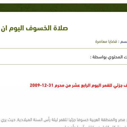
صلاة الخسوف اليوم ان ش
سم :
قضايا معاصرة
 المحتوي بواسطة :
زئي للقمر اليوم الرابع عشر من محرم 31-12-2009
صر والمنطقة العربية خسوفا جزئيا للقمر ليلة رأس السنة الميلادية‏,‏ حيث يري ال
 بشكل كامل من قارتي آسيا وأوروبا‏.