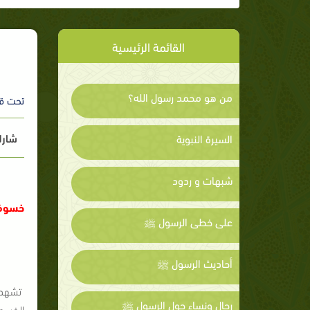
القائمة الرئيسية
من هو محمد رسول الله؟
تحت ق
شارك
السيرة النبوية
شبهات و ردود
خسوف ج
على خطى الرسول ﷺ
أحاديث الرسول ﷺ
تشهد م
رجال ونساء حول الرسول ﷺ
الخسوف