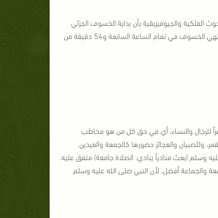
ث الفلكية والجيوفيزيقية بأن بداية الخسوف الجزئي
للقمر ستكون في تمام الساعة السادسة و‏51‏ دقيقة مساء يوم الخميس المقبل‏,‏ وينتهي الخسوف في تمام الساعة السابعة و‏54‏ دقيقة من
اً للرجال والنساء، أي في حق كل من هو مخاطب
 وللصبيان والعجائز حضورها كالجمعة والعيدين.
عليه وسلم (بعث منادياً ينادي: الصلاة جامعة) متفق عليه.
معة والجماعة أفضل، لأن النبي صلى الله عليه وسلم