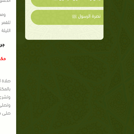
ومع
نصرة الرسول ﷺ
الليلة 
جري
حكم
صلاة ا
بالمكت
وتشرع 
وتصلى 
صلى ف