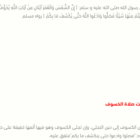
سول الله صلى الله عليه و سلم: [ إِنَّ الشَّمْسَ وَالْقَمَرَ آيَتَانِ مِنْ آيَاتِ اللَّهِ يُخَوِّفُ اللَّهُ 
َأَيْتُمْ مِنْهَا شَيْئًا فَصَلُّوا وَادْعُوا اللَّهَ حَتَّى يُكْشَفَ مَا بِكُمْ ] رواه مسلم
 صلاة الخسوف
 الكسوف إلى حين التجلي، وإن تجلى الكسوف وهو فيها أتمها خفيفة على صف
:"فصلوا وادعوا حتى ينكشف ما بكم"متفق عليه،