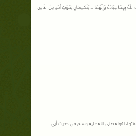
بِهِمَا عِبَادَهُ وَإِنَّهُمَا لَا يَنْكَسِفَانِ لِمَوْتِ أَحَدٍ مِنْ النَّاسِ
تها، لقوله صلى الله عليه وسلم في حديث أبي