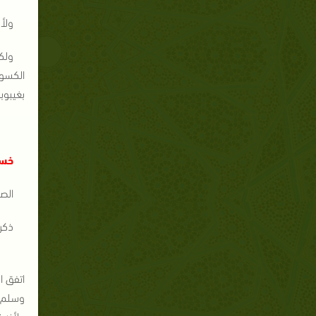
ولأن
ولك
الكسوف
بغيبوب
خسو
الص
ذكر 
اتفق ا
وسلم:"
ولأنه 