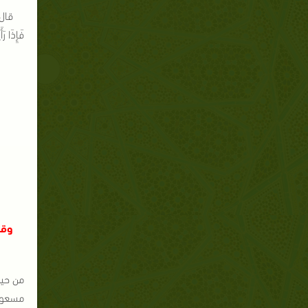
قال ر
فَإِذَا ر
وقت
من حين
مسعود