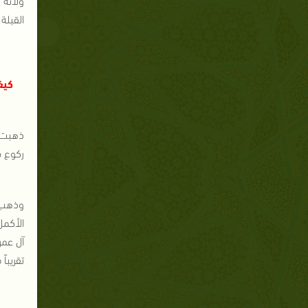
القبلة 
كيف
ذهبت ا
ركوع ف
وذهب ا
الأكمل
آل عمر
تقريباً