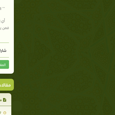
"" 
أي:
فمن ير
شارك
المق
مقالا
من
2008-02-27