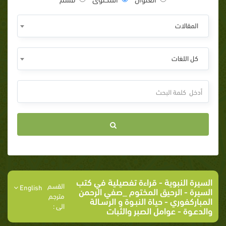
المقالات
كل اللغات
السيرة النبوية
-
قراءة تفصيلية في كتب
القسم
English
السيرة
-
الرحيق المختوم _صفي الرحمن
مترجم
المباركفوري
-
حياة النبـوة و الرسـالة
الى :
والدعـوة
- عوامل الصبر والثبات