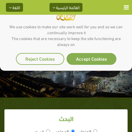
القائمة الرئيسية
اللغة
We use cookies to make our site work well for you and so we can
continually improve it.
The cookies that are necessary to keep the site functioning are
always on
عوامل الصبر والثبات
Reject Cookies
Accept Cookies
البحث
العنوان
المحتوى
قسم