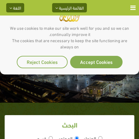
القائمة الرئيسية
اللغة
We use cookies to make our site work well for you and so we can
continually improve it.
The cookies that are necessary to keep the site functioning are
always on
نوايا الزكاة والصدقة
Reject Cookies
Accept Cookies
البحث
العنوان
المحتوى
قسم