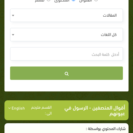
المقالات
كل اللغات
أقوال المنصفين
- الرسول في
القسم مترجم
English
عيونهم
الى :
شارك المحتوي بواسطة :