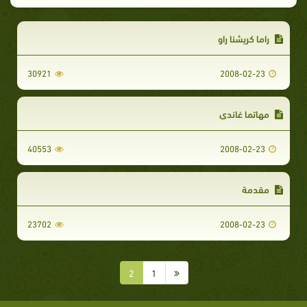
راما كريشنا راو
30921
2008-02-23
مهاتما غاندي
40553
2008-02-23
مقدمة
23702
2008-02-23
2
1