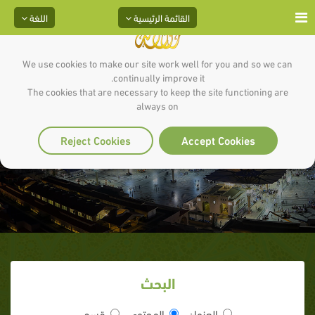
القائمة الرئيسية
اللغة
We use cookies to make our site work well for you and so we can
continually improve it.
The cookies that are necessary to keep the site functioning are
always on
الرسول في عيونهم
Reject Cookies
Accept Cookies
البحث
العنوان
المحتوى
قسم