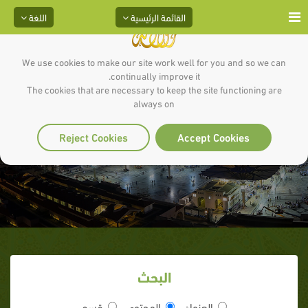
القائمة الرئيسية
اللغة
We use cookies to make our site work well for you and so we can
continually improve it.
The cookies that are necessary to keep the site functioning are
always on
الدال
Reject Cookies
Accept Cookies
البحث
العنوان
المحتوى
قسم