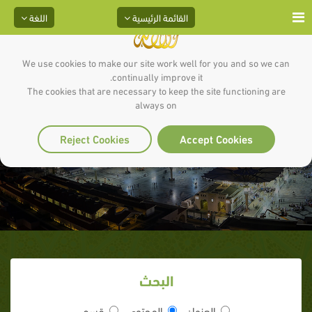
القائمة الرئيسية
اللغة
We use cookies to make our site work well for you and so we can
continually improve it.
The cookies that are necessary to keep the site functioning are
always on
الكاف
Reject Cookies
Accept Cookies
البحث
العنوان
المحتوى
قسم