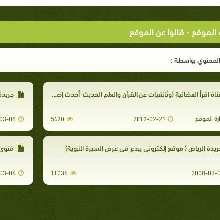
 الموقع
- قالوا عن الموقع
لمحتوي بواسطة :
اة اقرأ الفضائية (وثائقيات عن القرآن والعلم الحديث) أحدث إصدارات موقع رسول الله
جريدة ال
ارة الموقع
03-08
5420
2012-02-21
يدة الرياض ( موقع إلكتروني يبدع في عرض السيرة النبوية)
فتوى ح
03-06
11036
2008-03-