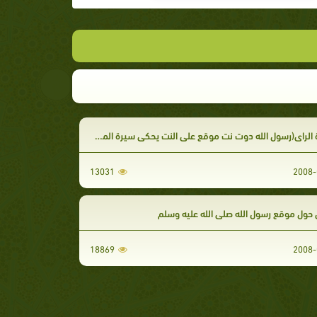
راى(رسول الله دوت نت موقع على النت يحكي سيرة المصطفى ويرد على المسيئين)
13031
2008-
ول موقع رسول الله صلى الله عليه وسلم
18869
2008-