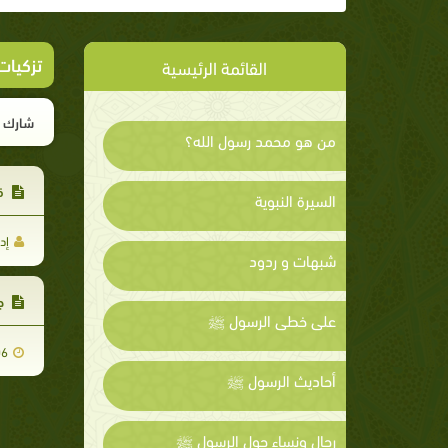
تزكيات
القائمة الرئيسية
شارك ا
من هو محمد رسول الله؟
قن
السيرة النبوية
إد
شبهات و ردود
جر
على خطى الرسول ﷺ
06
أحاديث الرسول ﷺ
رجال ونساء حول الرسول ﷺ