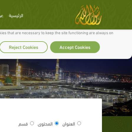
الرئيسية
عن
 to make our site work well for you and so we can continually improve it.
ies that are necessary to keep the site functioning are always on
Reject Cookies
Accept Cookies
العنوان
المحتوى
قسم