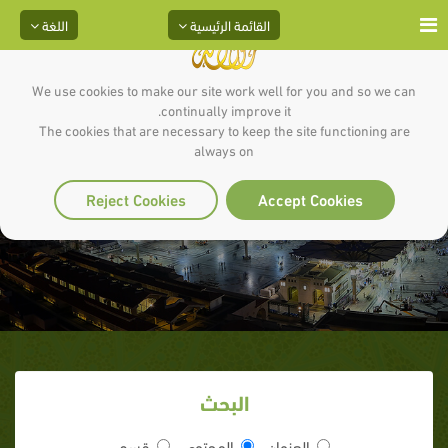
القائمة الرئيسية
اللغة
We use cookies to make our site work well for you and so we can
continually improve it.
The cookies that are necessary to keep the site functioning are
always on
محمد سيد ولد آدم
Reject Cookies
Accept Cookies
البحث
العنوان
المحتوى
قسم