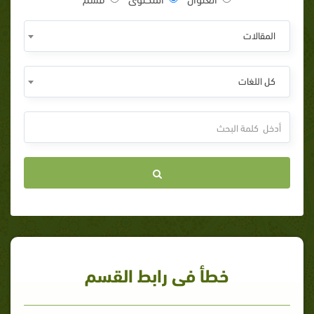
المقالات
كل اللغات
خطأ فى رابط القسم