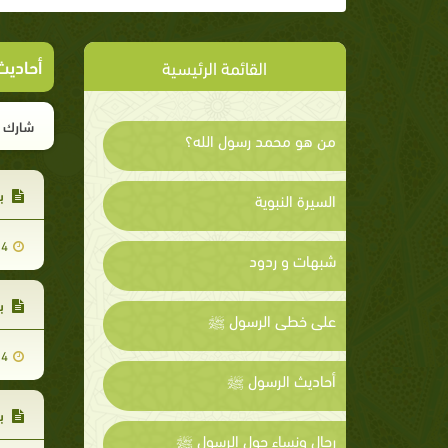
أحاديث
القائمة الرئيسية
شارك ا
من هو محمد رسول الله؟
با
السيرة النبوية
24
شبهات و ردود
با
على خطى الرسول ﷺ
24
أحاديث الرسول ﷺ
با
رجال ونساء حول الرسول ﷺ