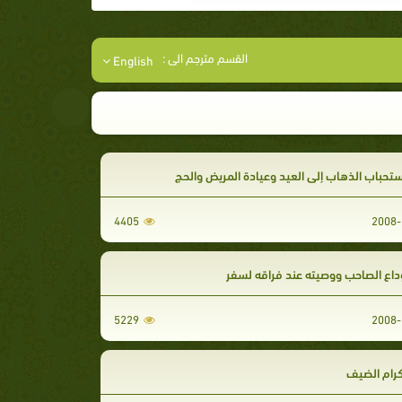
القسم مترجم الى :
English
تحباب الذهاب إلى العيد وعيادة المريض والحج
4405
2008-
اع الصاحب ووصيته عند فراقه لسفر
5229
2008-
كرام الضيف