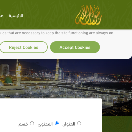
الرئيسية
عن
 to make our site work well for you and so we can continually improve it.
ies that are necessary to keep the site functioning are always on
Reject Cookies
Accept Cookies
العنوان
المحتوى
قسم