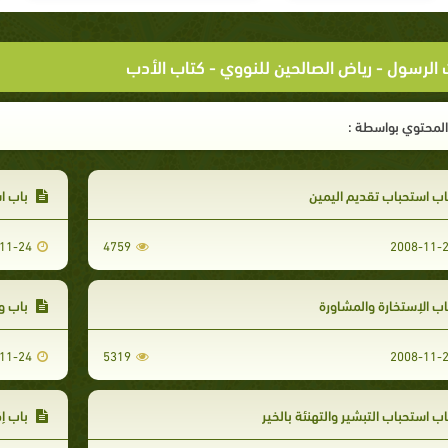
 الرسول
-
رياض الصالحين للنووي
- ‏كتاب الأدب‏
لمحتوي بواسطة :
ب استحباب تقديم اليمين
باب اس
11-24
4759
2008-11-
ب الإستخارة والمشاورة
باب ود
11-24
5319
2008-11-
ب استحباب التبشير والتهنئة بالخير
باب إ