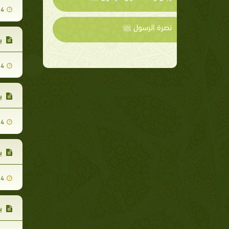
24
نصرة الرسول ﷺ
با
24
با
24
با
24
با