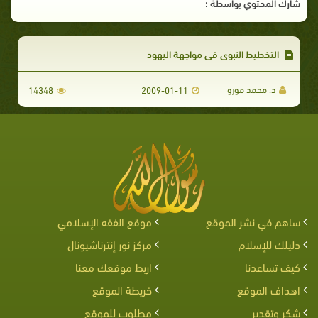
شارك المحتوي بواسطة :
التخطيط النبوى فى مواجهة اليهود
د. محمد مورو
14348
2009-01-11
ساهم في نشر الموقع
موقع الفقه الإسلامي
دليلك للإسلام
مركز نور إنترناشيونال
كيف تساعدنا
اربط موقعك معنا
اهداف الموقع
خريطة الموقع
شكر وتقدير
مطلوب للموقع