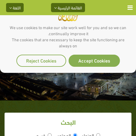
القائمة الرئيسية
اللغة
We use cookies to make our site work well for you and so we can
continually improve it.
The cookies that are necessary to keep the site functioning are
always on
الرسول و اليهود
Reject Cookies
Accept Cookies
البحث
العنوان
المحتوى
قسم