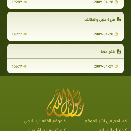
19289
2009-04-28
غزوة حنين والطائف
14977
2009-04-28
فتح مكة
15679
2009-04-27
ساهم في نشر الموقع
موقع الفقه الإسلامي
دليلك للإسلام
مركز نور إنترناشيونال