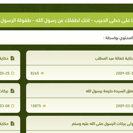
ا على خطى الحبيب
-
اِحْكِ لطفلك عن رسول الله
- طفولة الرسول
لمحتوي بواسطة :
اية كفالة عبد المطلب
حكاية
05-25
8265
2009-05-
لق السيدة حليمة برسول الله
بركات 
03-08
10875
2009-03-
لى بركات الرسول صلى الله عليه وسلم
حكاية