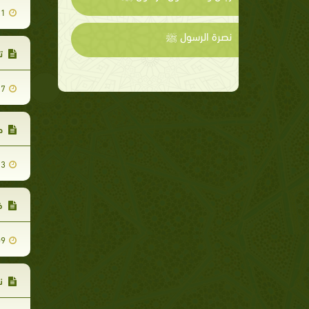
21
نصرة الرسول ﷺ
تس
17
حك
13
فد
09
نذ