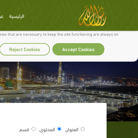
الرئيسية
عن
 to make our site work well for you and so we can continually improve it.
ies that are necessary to keep the site functioning are always on
Reject Cookies
Accept Cookies
العنوان
المحتوى
قسم