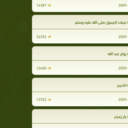
16387
2009-
ميلاد الرسول صلى الله عليه وسلم
24252
2009-
زواج عبد الله
12650
2009-
الذبيح
13702
2009-
بئر زمزم