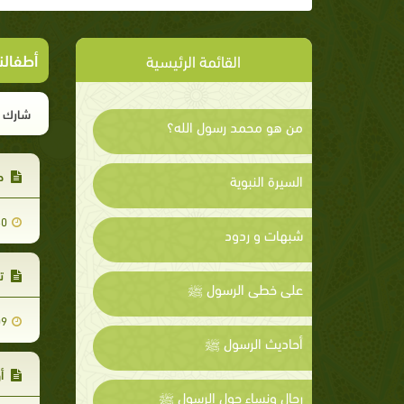
أطفالن
القائمة الرئيسية
شارك ا
من هو محمد رسول الله؟
حك
السيرة النبوية
30
شبهات و ردود
تع
على خطى الرسول ﷺ
09
أحاديث الرسول ﷺ
أو
رجال ونساء حول الرسول ﷺ