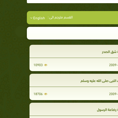
القسم مترجم الى :
English
 شق الصدر
10903
2009-
النبي صلى الله عليه وسلم
18706
2009-
 رضاعة الرسول