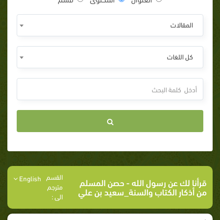
المقالات
كل اللغات
القسم
English
قرأنا لك عن رسول الله
- حصن المسلم
مترجم
من أذكار الكتاب والسنة_سعيد بن علي
الى :