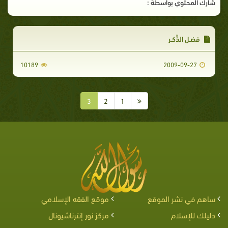
شارك المحتوي بواسطة :
فضـل الذِّكـر
10189
2009-09-27
3
2
1
ساهم في نشر الموقع
موقع الفقه الإسلامي
دليلك للإسلام
مركز نور إنترناشيونال