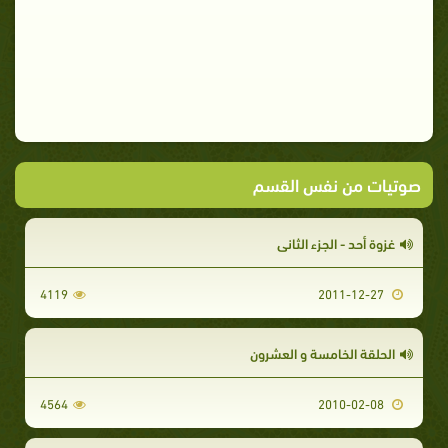
صوتيات من نفس القسم
غزوة أحد - الجزء الثاني
4119
2011-12-27
الحلقة الخامسة و العشرون
4564
2010-02-08