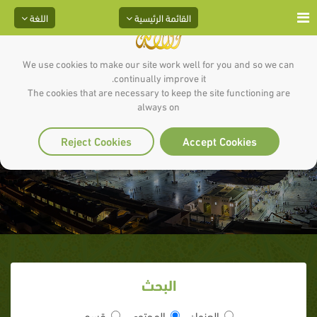
القائمة الرئيسية
اللغة
We use cookies to make our site work well for you and so we can
continually improve it.
The cookies that are necessary to keep the site functioning are
always on
الحلقة الثلاثون
Reject Cookies
Accept Cookies
البحث
العنوان
المحتوى
قسم