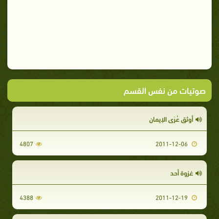
صوتيات من نفس القسم
أوثق عُرَى الإيمان
4807
2011-12-06
غزوة أحد
4388
2011-12-19