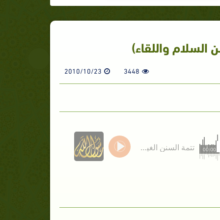
 السلام واللقاء)
2010/10/23
3448
تتمة السنن الغير موقوتة(تابع سنن السلام واللقاء)
00:00