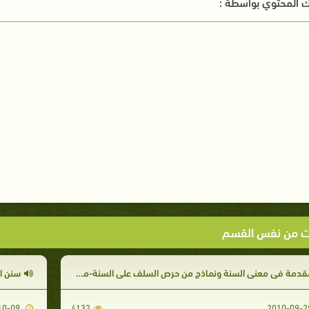
 المحتوي بواسطة :
ت من نفس القسم
دمة في معنى السنة ونماذج من حرص السلف على السنة-من ثمرات اتباع السنة-وقت ما قبل الفجر-سنن الوضوء
سنن ا
2010-10-09
4132