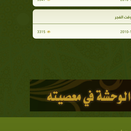
قت الفجر
3315