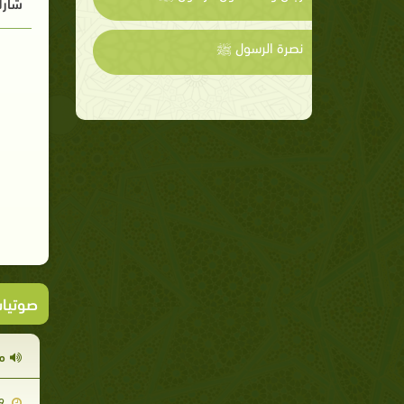
شارك
نصرة الرسول ﷺ
صوتيا
مق
2010-09-29