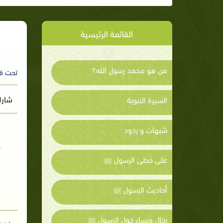
القائمة الرئيسية
من هو محمد رسول الله؟
تحت ق
شارك
السيرة النبوية
شبهات و ردود
على خطى الرسول ﷺ
أحاديث الرسول ﷺ
رجال ونساء حول الرسول ﷺ