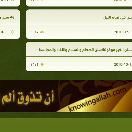
نن في قيام الليل
سنن و
2010-10-03
3347
لسنن الغير موقوتة(سنن الطعام والسلام واللقاء والمجالسة)
3431