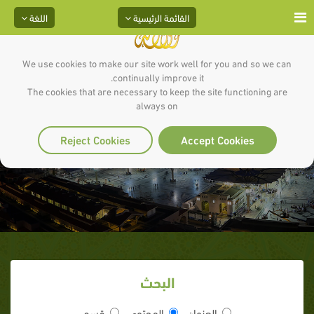
القائمة الرئيسية
اللغة
We use cookies to make our site work well for you and so we can
continually improve it.
The cookies that are necessary to keep the site functioning are
always on
النبي وطواف الوداع
Reject Cookies
Accept Cookies
البحث
العنوان
المحتوى
قسم