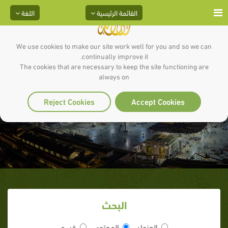
القائمة الرئيسية
اللغة
We use cookies to make our site work well for you and so we can
continually improve it.
The cookies that are necessary to keep the site functioning are
always on
الصحابة والجنة
Reject Cookies
Accept Cookies
البحث
العنوان
المحتوى
قسم