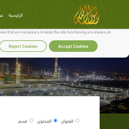
الرئيسية
عن
 to make our site work well for you and so we can continually improve it.
ies that are necessary to keep the site functioning are always on
Reject Cookies
Accept Cookies
العنوان
المحتوى
قسم