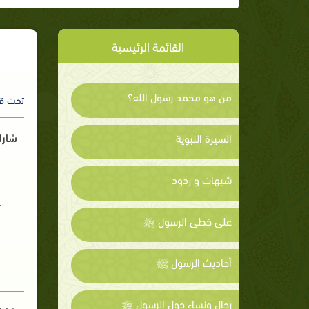
القائمة الرئيسية
من هو محمد رسول الله؟
تحت ق
شارك
السيرة النبوية
شبهات و ردود
على خطى الرسول ﷺ
أحاديث الرسول ﷺ
رجال ونساء حول الرسول ﷺ