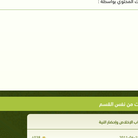
 المحتوي بواسطة :
ت من نفس القسم
اب الإخلاص وإحضار النية
4038