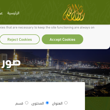
الرئيسية
عن
 to make our site work well for you and so we can continually improve it.
ies that are necessary to keep the site functioning are always on
Reject Cookies
Accept Cookies
صور 
العنوان
المحتوى
قسم