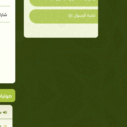
شارك
نصرة الرسول ﷺ
صوتيا
م
2011-10-29