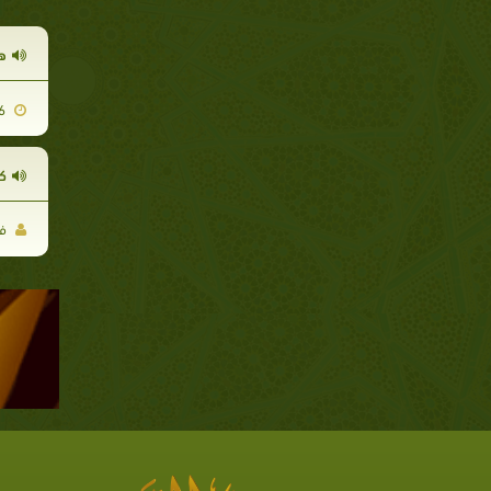
ه
2009-08-16
كا
فر