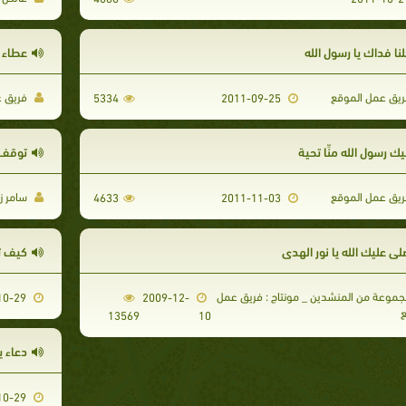
نا فداك يا رسول الله
عطاء ا
يق عمل الموقع
فريق ع
5334
2011-09-25
يك رسول الله منِّا تحية
توقف 
يق عمل الموقع
سامر زك
4633
2011-11-03
لى عليك الله يا نور الهدى
كيف ت
موعة من المنشدين _ مونتاج : فريق عمل
2011-10-29
2009-12-
ع
13569
10
دعاء 
2011-10-29