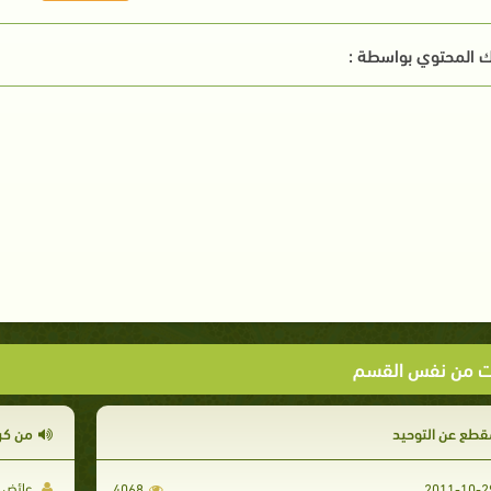
 المحتوي بواسطة :
ت من نفس القسم
قطع عن التوحيد
من كر
عائض ا
4068