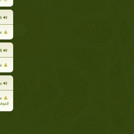
كل
فر
إل
فر
ص
مج
الموق