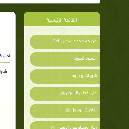
القائمة الرئيسية
من هو محمد رسول الله؟
تحت ق
السيرة النبوية
شارك
شبهات و ردود
على خطى الرسول ﷺ
أحاديث الرسول ﷺ
رجال ونساء حول الرسول ﷺ