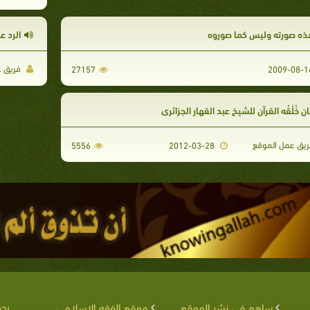
ذه صورته وليس كما صوروه
الرد 
فريق ع
27157
ن خُلُقُه القرآن للشيخ عبد القهار الجزائري
يق عمل الموقع
5556
2012-03-28
ساهم في نشر الموقع
موقع الفقه الإسلامي
يحق