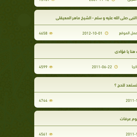
لنبي صلى الله عليه و سلم - الشيخ ماهر المعيقلي
مل الموقع
4658
2012-10-01
هنا يا فؤادي
ريا
4599
2011-06-22
ستعد للحج ؟
4744
يوم عرفات
4561