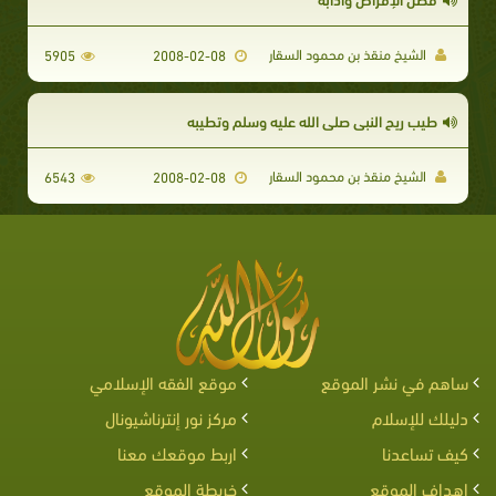
الشيخ منقذ بن محمود السقار
5905
2008-02-08
طيب ريح النبي صلى الله عليه وسلم وتطيبه
الشيخ منقذ بن محمود السقار
6543
2008-02-08
ساهم في نشر الموقع
موقع الفقه الإسلامي
دليلك للإسلام
مركز نور إنترناشيونال
كيف تساعدنا
اربط موقعك معنا
اهداف الموقع
خريطة الموقع