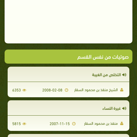
صوتيات من نفس القسم
التخلص من الغيبة
الشيخ منقذ بن محمود السقار
6353
2008-02-08
غيرة النساء
منقذ بن محمود السقار
5815
2007-11-15